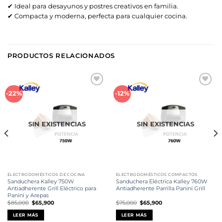
✔ Ideal para desayunos y postres creativos en familia.
✔ Compacta y moderna, perfecta para cualquier cocina.
PRODUCTOS RELACIONADOS
Añadir
Añadir
-22%
-12%
a la
a la
lista de
lista de
deseos
deseos
SIN EXISTENCIAS
SIN EXISTENCIAS
ELECTRODOMÉSTICOS DE COCINA
ELECTRODOMÉSTICOS COMPACTOS
Sanduchera Kalley 750W
Sanduchera Eléctrica Kalley 760W
Antiadherente Grill Eléctrico para
Antiadherente Parrilla Panini Grill
Panini y Arepas
El
El
El
El
$
85,000
$
65,900
$
75,000
$
65,900
precio
precio
precio
precio
original
actual
original
actual
LEER MÁS
LEER MÁS
era:
es:
era:
es:
$85,000.
$65,900.
$75,000.
$65,900.