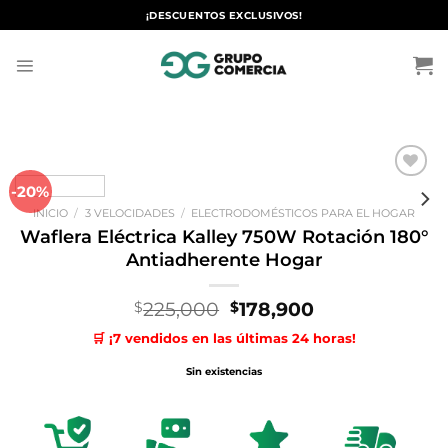
Saltar
¡DESCUENTOS EXCLUSIVOS!
al
contenido
-20%
Añadir
a la
INICIO
/
3 VELOCIDADES
/
ELECTRODOMÉSTICOS PARA EL HOGAR
lista de
deseos
Waflera Eléctrica Kalley 750W Rotación 180°
Antiadherente Hogar
El
El
225,000
178,900
$
$
precio
precio
🛒 ¡7 vendidos en las últimas 24 horas!
original
actual
era:
es:
Sin existencias
$225,000.
$178,900.