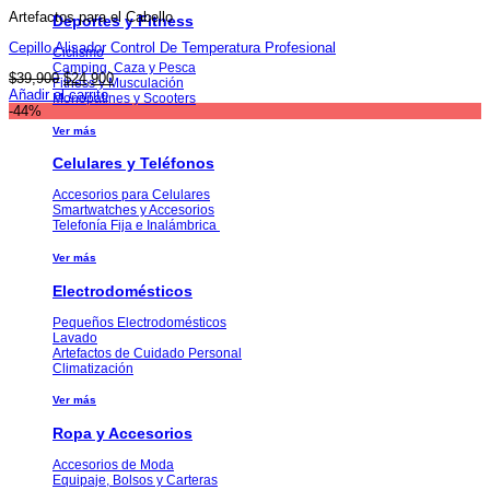
Artefactos para el Cabello
Deportes y Fitness
Cepillo Alisador Control De Temperatura Profesional
Ciclismo
Camping, Caza y Pesca
El
El
$
39,900
$
24,900
Fitness y Musculación
precio
precio
Añadir al carrito
Monopatines y Scooters
original
actual
-44%
era:
es:
Ver más
$39,900.
$24,900.
Celulares y Teléfonos
Accesorios para Celulares
Smartwatches y Accesorios
Telefonía Fija e Inalámbrica
Ver más
Electrodomésticos
Pequeños Electrodomésticos
Lavado
Artefactos de Cuidado Personal
Climatización
Ver más
Ropa y Accesorios
Accesorios de Moda
Equipaje, Bolsos y Carteras