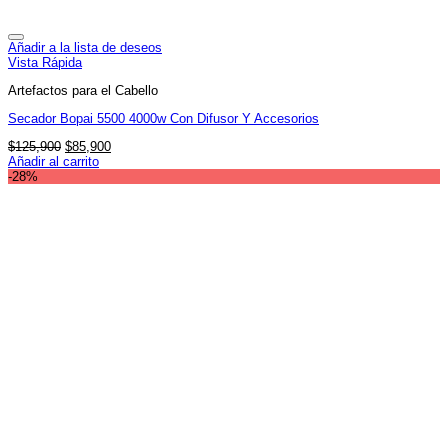
Añadir a la lista de deseos
Vista Rápida
Artefactos para el Cabello
Secador Bopai 5500 4000w Con Difusor Y Accesorios
El
El
$
125,900
$
85,900
precio
precio
Añadir al carrito
original
actual
-28%
era:
es:
$125,900.
$85,900.