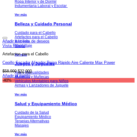
Ropa Interior y de Dormir
Indumentaria Laboral y Escolar
Ver más
Belleza y Cuidado Personal
Cuidado para el Cabello
Artefactos para el Cabello
Añadir a la lista de deseos
Barbería
Vista Rápida
Maquillaje
Artefactos para el Cabello
Ver más
Cepillo Secador Alisador Peina Rápido Aire Caliente Max Power
Juegos y Juguetes
El
El
$
58,900
$
32,900
Arte y Manualidades
precio
precio
Añadir al carrito
Muñecos y Muñecas
original
actual
-40%
Vehículos Montables para Niños
era:
es:
Armas y Lanzadores de Juguete
$58,900.
$32,900.
Ver más
Salud y Equipamiento Médico
Cuidado de la Salud
Equipamiento Médico
Terapias Alternativas
Masajes
Ver más