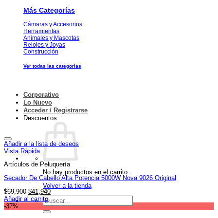
Más Categorías
Cámaras y Accesorios
Herramientas
Animales y Mascotas
Relojes y Joyas
Construcción
Ver todas las categorías
Corporativo
Lo Nuevo
Acceder / Registrarse
Descuentos
Añadir a la lista de deseos
Vista Rápida
Artículos de Peluquería
No hay productos en el carrito.
Secador De Cabello Alta Potencia 5000W Nova 9026 Original
Volver a la tienda
El
El
$
69,900
$
41,940
precio
precio
Buscar
Añadir al carrito
original
actual
por:
-37%
era:
es: