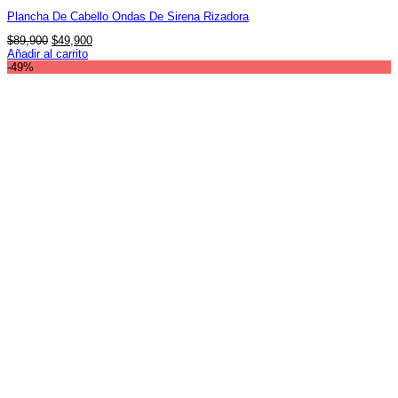
Plancha De Cabello Ondas De Sirena Rizadora
El
El
$
89,900
$
49,900
precio
precio
Añadir al carrito
original
actual
-49%
era:
es:
$89,900.
$49,900.