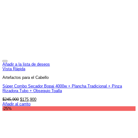
Añadir a la lista de deseos
Vista Rápida
Artefactos para el Cabello
Súper Combo Secador Bopai 4000w + Plancha Tradicional + Pinza
Rizadora Tubo + Obsequio Toalla
El
El
$
245,900
$
175,900
precio
precio
Añadir al carrito
original
actual
-25%
era:
es:
$245,900.
$175,900.