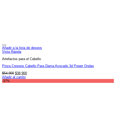
Añadir a la lista de deseos
Vista Rápida
Artefactos para el Cabello
Pinza Crespos Cabello Para Dama Avocado 3d Power Ondas
El
El
$
54,900
$
38,900
precio
precio
Añadir al carrito
original
actual
-37%
era:
es:
$54,900.
$38,900.