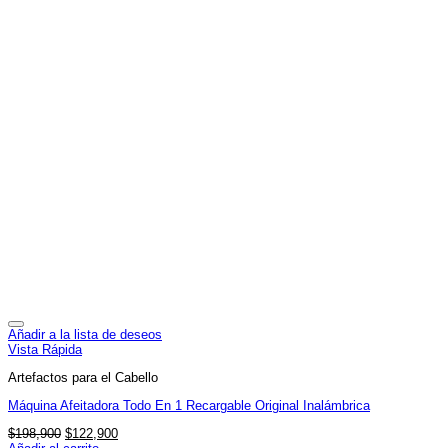
Añadir a la lista de deseos
Vista Rápida
Artefactos para el Cabello
Máquina Afeitadora Todo En 1 Recargable Original Inalámbrica
El
El
$
198,900
$
122,900
precio
precio