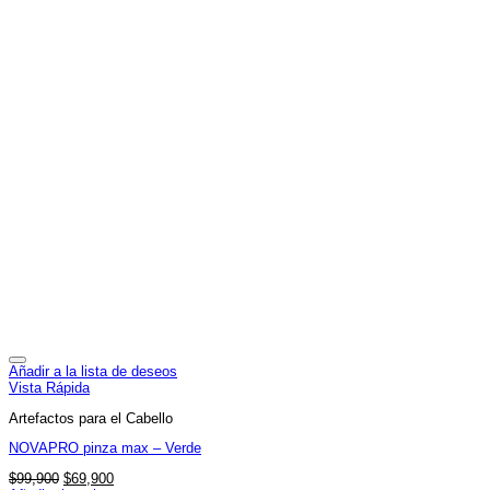
Añadir a la lista de deseos
Vista Rápida
Artefactos para el Cabello
NOVAPRO pinza max – Verde
El
El
$
99,900
$
69,900