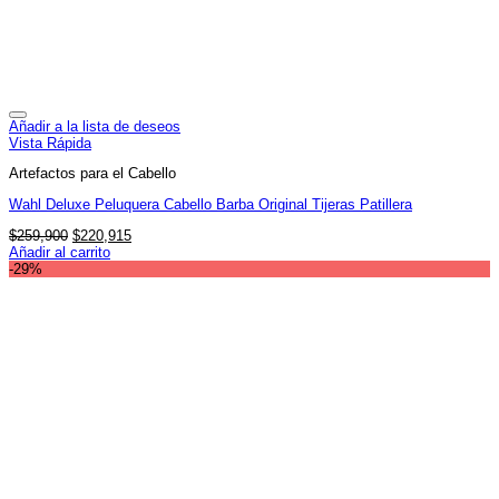
Añadir a la lista de deseos
Vista Rápida
Artefactos para el Cabello
Wahl Deluxe Peluquera Cabello Barba Original Tijeras Patillera
El
El
$
259,900
$
220,915
precio
precio
Añadir al carrito
original
actual
-29%
era:
es:
$259,900.
$220,915.