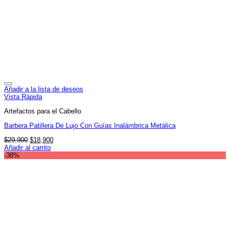
Añadir a la lista de deseos
Vista Rápida
Artefactos para el Cabello
Barbera Patillera De Lujo Con Guías Inalámbrica Metálica
El
El
$
29,900
$
18,900
precio
precio
Añadir al carrito
original
actual
-38%
era:
es:
$29,900.
$18,900.