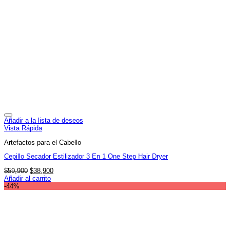
Añadir a la lista de deseos
Vista Rápida
Artefactos para el Cabello
Cepillo Secador Estilizador 3 En 1 One Step Hair Dryer
El
El
$
59,900
$
38,900
precio
precio
Añadir al carrito
original
actual
-44%
era:
es:
$59,900.
$38,900.