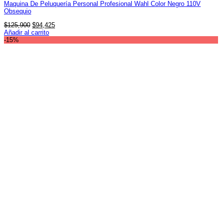
Maquina De Peluquería Personal Profesional Wahl Color Negro 110V
Obsequio
El
El
$
125,900
$
94,425
precio
precio
Añadir al carrito
original
actual
-15%
era:
es:
$125,900.
$94,425.