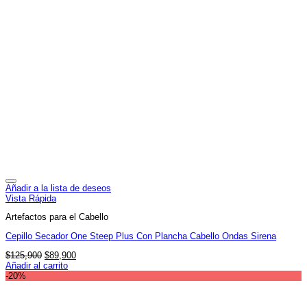
Añadir a la lista de deseos
Vista Rápida
Artefactos para el Cabello
Cepillo Secador One Steep Plus Con Plancha Cabello Ondas Sirena
El
El
$
125,900
$
89,900
precio
precio
Añadir al carrito
original
actual
-20%
era:
es:
$125,900.
$89,900.