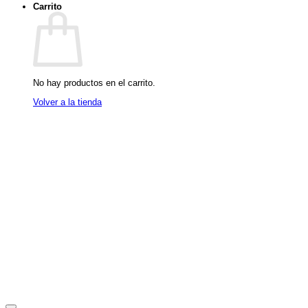
$69,900.
$41,940.
Carrito
No hay productos en el carrito.
Volver a la tienda