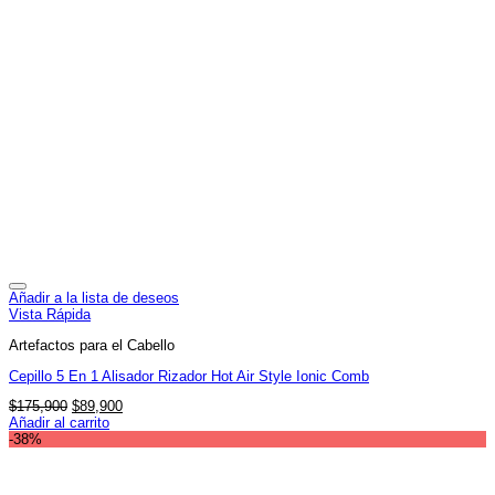
Añadir a la lista de deseos
Vista Rápida
Artefactos para el Cabello
Cepillo 5 En 1 Alisador Rizador Hot Air Style Ionic Comb
El
El
$
175,900
$
89,900
precio
precio
Añadir al carrito
original
actual
-38%
era:
es:
$175,900.
$89,900.