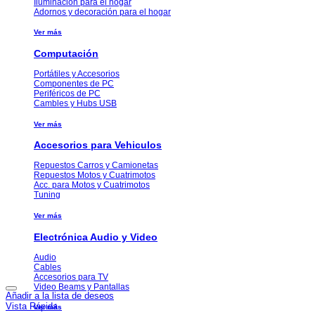
Iluminación para el hogar
Adornos y decoración para el hogar
Ver más
Computación
Portátiles y Accesorios
Componentes de PC
Periféricos de PC
Cambles y Hubs USB
Ver más
Accesorios para Vehiculos
Repuestos Carros y Camionetas
Repuestos Motos y Cuatrimotos
Acc. para Motos y Cuatrimotos
Tuning
Ver más
Electrónica Audio y Video
Audio
Cables
Accesorios para TV
Video Beams y Pantallas
Añadir a la lista de deseos
Vista Rápida
Ver más