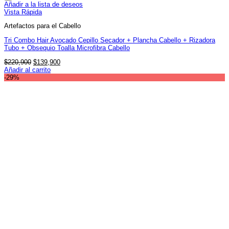
Añadir a la lista de deseos
Vista Rápida
Artefactos para el Cabello
Tri Combo Hair Avocado Cepillo Secador + Plancha Cabello + Rizadora
Tubo + Obsequio Toalla Microfibra Cabello
El
El
$
220,900
$
139,900
precio
precio
Añadir al carrito
original
actual
-29%
era:
es:
$220,900.
$139,900.