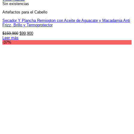
Sin existencias
Artefactos para el Cabello
Secador Y Plancha Remiogton con Aceite de Aguacate y Macadamia Anti
Frizz, Brillo y Termoprotector
El
El
$
159,900
$
99,900
precio
precio
Leer más
original
actual
-37%
era:
es:
$159,900.
$99,900.