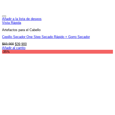
Añadir a la lista de deseos
Vista Rápida
Artefactos para el Cabello
Cepillo Secador One Step Secado Rápido + Gorro Secador
El
El
$
69,900
$
39,900
precio
precio
Añadir al carrito
original
actual
-35%
era:
es:
$69,900.
$39,900.