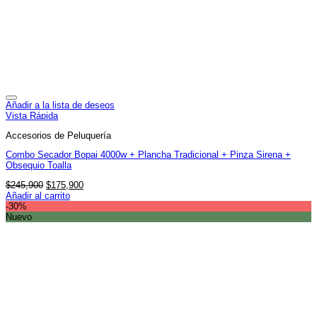
Añadir a la lista de deseos
Vista Rápida
Accesorios de Peluquería
Combo Secador Bopai 4000w + Plancha Tradicional + Pinza Sirena +
Obsequio Toalla
El
El
$
245,900
$
175,900
precio
precio
Añadir al carrito
original
actual
-30%
era:
es:
Nuevo
$245,900.
$175,900.