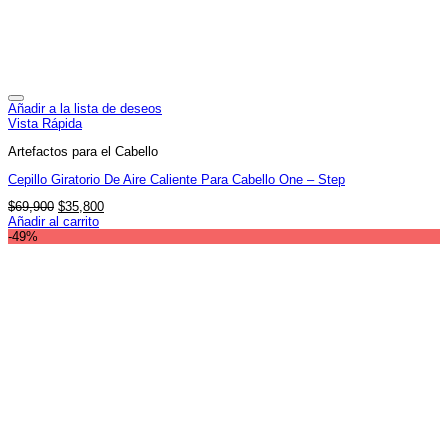
Añadir a la lista de deseos
Vista Rápida
Artefactos para el Cabello
Cepillo Giratorio De Aire Caliente Para Cabello One – Step
El
El
$
69,900
$
35,800
precio
precio
Añadir al carrito
original
actual
-49%
era:
es:
$69,900.
$35,800.