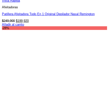
Vista Rápida
Afeitadoras
Patillera Afeitadora Todo En 1 Original Depilador Nasal Remington
El
El
$
249,900
$
199,920
precio
precio
Añadir al carrito
original
actual
-28%
era:
es:
$249,900.
$199,920.