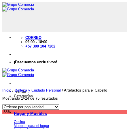
Saltar
al
contenido
CORREO
09:00 - 18:00
+57 300 104 7282
¡Descuentos exclusivos!
Inicio
/
Belleza y Cuidado Personal
/
Artefactos para el Cabello
Tienda
Categorías
Mostrando 1–24 de 75 resultados
-38%
Hogar y Muebles
Cocina
Muebles para el hogar