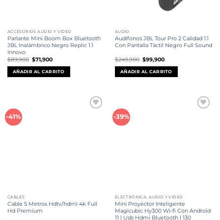
ACCESORIOS AUDIO Y VIDEO
AUDIO
Parlante Mini Boom Box Bluetooth
Audífonos JBL Tour Pro 2 Calidad 1.1
JBL Inalámbrico Negro Replic 1.1
Con Pantalla Táctil Negro Full Sound
Innovo
El
El
El
El
$
89,900
$
71,900
$
249,900
$
99,900
precio
precio
precio
precio
original
actual
original
actual
AÑADIR AL CARRITO
AÑADIR AL CARRITO
era:
es:
era:
es:
$89,900.
$71,900.
$249,900.
$99,900.
Añadir
Añadir
-41%
-39%
a la
a la
lista de
lista de
deseos
deseos
CABLES
ELECTRÓNICA, AUDIO Y VIDEO
Cable 5 Metros Hdtv/hdmi 4k Full
Mini Proyector Inteligente
Hd Premium
Magicubic Hy300 Wi-fi Con Android
11 | Usb Hdmi Bluetooth | 130