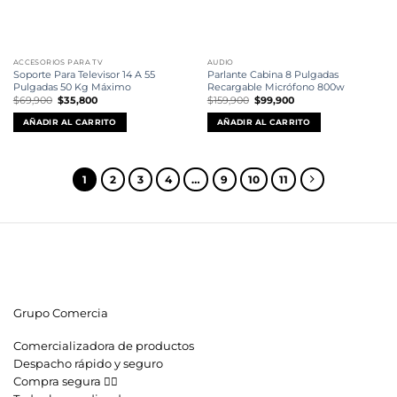
ACCESORIOS PARA TV
AUDIO
Soporte Para Televisor 14 A 55
Parlante Cabina 8 Pulgadas
Pulgadas 50 Kg Máximo
Recargable Micrófono 800w
El
El
El
El
$
69,900
$
35,800
$
159,900
$
99,900
precio
precio
precio
precio
original
actual
original
actual
AÑADIR AL CARRITO
AÑADIR AL CARRITO
era:
es:
era:
es:
$69,900.
$35,800.
$159,900.
$99,900.
1
2
3
4
…
9
10
11
Grupo Comercia
Comercializadora de productos
Despacho rápido y seguro
Compra segura 👇🏼