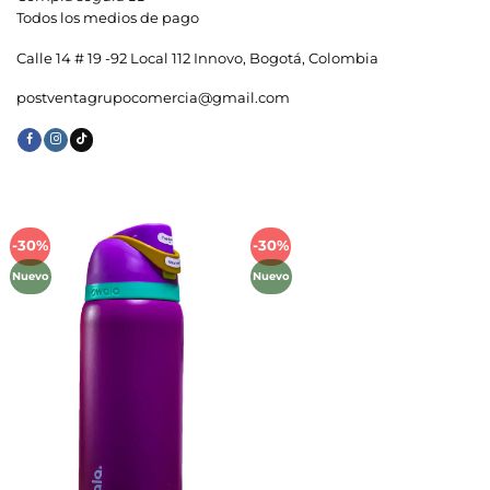
Todos los medios de pago
Calle 14 # 19 -92 Local 112 Innovo, Bogotá, Colombia
postventagrupocomercia@gmail.com
-30%
-30%
Añadir
Añadir
a la
a la
Nuevo
Nuevo
lista de
lista de
deseos
deseos