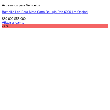
Accesorios para Vehículos
Bombillo Led Para Moto Carro De Lujo Rgb 6000 Lm Original
El
El
$
89,000
$
55,000
precio
precio
Añadir al carrito
original
actual
-36%
era:
es:
$89,000.
$55,000.