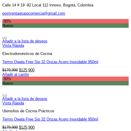
Calle 14 # 19 -92 Local 112 Innovo, Bogotá, Colombia
postventagrupocomercia@gmail.com
-30%
Nuevo
Añadir a la lista de deseos
Vista Rápida
Electrodomésticos de Cocina
Termo Owala Free Sip 32 Onzas Acero Inoxidable 950ml
El
El
$
179,900
$
125,900
precio
precio
Añadir al carrito
original
actual
-30%
era:
es:
Nuevo
$179,900.
$125,900.
Añadir a la lista de deseos
Vista Rápida
Utensilios de Cocina Prácticos
Termo Owala Free Sip 32 Onzas Acero Inoxidable 950ml
El
El
$
179,900
$
125,900