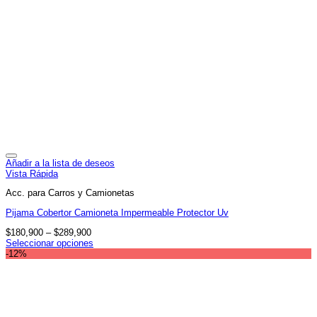
Añadir a la lista de deseos
Vista Rápida
Acc. para Carros y Camionetas
Pijama Cobertor Camioneta Impermeable Protector Uv
$
180,900
–
$
289,900
Seleccionar opciones
Este
-12%
producto
tiene
múltiples
variantes.
Las
opciones