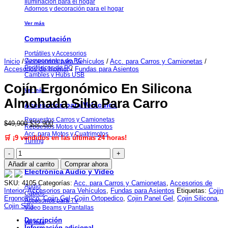
Iluminación para el hogar
Adornos y decoración para el hogar
Ver más
Computación
Portátiles y Accesorios
Componentes de PC
Inicio
/
Accesorios para Vehículos
/
Acc. para Carros y Camionetas
/
Periféricos de PC
Accesorios de Interior
/
Fundas para Asientos
Cambles y Hubs USB
Cojín Ergonómico En Silicona
Ver más
Almohada Silla Para Carro
Accesorios para Vehiculos
Repuestos Carros y Camionetas
El
El
$
49,900
$
32,900
Repuestos Motos y Cuatrimotos
precio
precio
Acc. para Motos y Cuatrimotos
🛒 ¡9 vendidos en las últimas 24 horas!
original
actual
Tuning
era:
es:
Cojín
$49,900.
$32,900.
Ver más
Ergonómico
Añadir al carrito
Comprar ahora
En
Electrónica Audio y Video
Silicona
Almohada
SKU:
4105
Categorías:
Acc. para Carros y Camionetas
,
Accesorios de
Audio
Silla
Interior
,
Accesorios para Vehículos
,
Fundas para Asientos
Etiquetas:
Cojin
Cables
Para
Ergonomico
,
Cojin Gel
,
Cojin Ortopedico
,
Cojin Panel Gel
,
Cojin Silicona
,
Accesorios para TV
Carro
Cojin Silla
Video Beams y Pantallas
cantidad
Descripción
Ver más
Información adicional