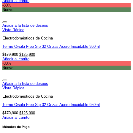
precio
precio
Añadir al carrito
original
actual
-30%
era:
es:
Nuevo
$179,900.
$125,900.
Añadir a la lista de deseos
Vista Rápida
Electrodomésticos de Cocina
Termo Owala Free Sip 32 Onzas Acero Inoxidable 950ml
El
El
$
179,900
$
125,900
precio
precio
Añadir al carrito
original
actual
-30%
era:
es:
Nuevo
$179,900.
$125,900.
Añadir a la lista de deseos
Vista Rápida
Electrodomésticos de Cocina
Termo Owala Free Sip 32 Onzas Acero Inoxidable 950ml
El
El
$
179,900
$
125,900
precio
precio
Añadir al carrito
original
actual
era:
es:
Métodos de Pago
$179,900.
$125,900.