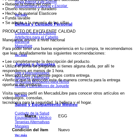
Ropa Interior y de Dormir
• Retiene la forma del cojín
Indumentaria Laboral y Escolar
• Diseño resistente y duradero
• Hecho de material Elasticore
Ver más
• Funda lavable
• Se adapta a la mayoría de las sillas
Belleza y Cuidado Personal
PRODUCTO DE EXCELENTE CALIDAD
Cuidado para el Cabello
Artefactos para el Cabello
Manejamos envios a nivel nacional
Barbería
Maquillaje
Para poder tener una buena experiencia en tu compra, te recomendamos
que leas detalladamente las siguientes recomendaciones:
Ver más
• Lee completamente la descripción del producto.
Juegos y Juguetes
• Utiliza el portal de preguntas si tienes alguna duda, por allí te
respondemos en menos de 1 hora.
Arte y Manualidades
• Mercado Libre no permite pagos contra entrega.
Muñecos y Muñecas
•Verificar que la dirección este de manera correcta para la entrega
Vehículos Montables para Niños
oportuna del producto.
Armas y Lanzadores de Juguete
Visita nuestro perfil en MercadoLibre para conocer otros artículos en
Ver más
videojuegos, consolas,
tecnología para la seguridad, la belleza y el hogar.
Salud y Equipamiento Médico
Cuidado de la Salud
EGG
Marca
Equipamiento Médico
Terapias Alternativas
Masajes
Nuevo
Condición del ítem
Ver más