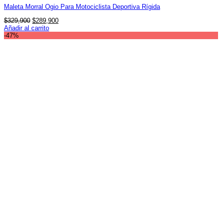
Maleta Morral Ogio Para Motociclista Deportiva Rígida
El
El
$
329,900
$
289,900
precio
precio
Añadir al carrito
original
actual
-47%
era:
es:
$329,900.
$289,900.