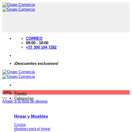
Saltar
al
contenido
CORREO
09:00 - 18:00
+57 300 104 7282
¡Descuentos exclusivos!
-34%
Tienda
Categorías
Añadir a la lista de deseos
Hogar y Muebles
Cocina
Muebles para el hogar