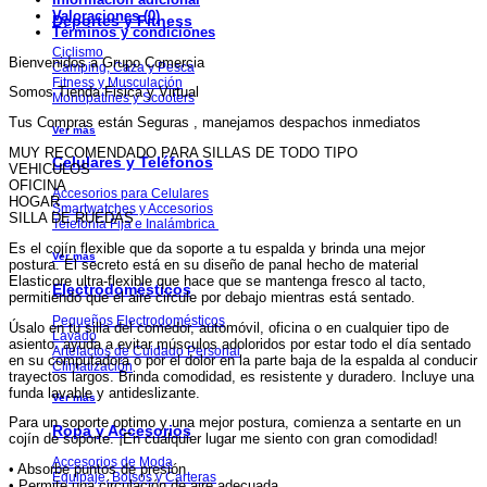
Valoraciones (0)
Deportes y Fitness
Términos y condiciones
Ciclismo
Bienvenidos a Grupo Comercia
Camping, Caza y Pesca
Fitness y Musculación
Somos Tienda Fisica y Virtual
Monopatines y Scooters
Tus Compras están Seguras , manejamos despachos inmediatos
Ver más
MUY RECOMENDADO PARA SILLAS DE TODO TIPO
Celulares y Teléfonos
VEHICULOS
OFICINA
Accesorios para Celulares
HOGAR
Smartwatches y Accesorios
SILLA DE RUEDAS
Telefonía Fija e Inalámbrica
Es el cojín flexible que da soporte a tu espalda y brinda una mejor
Ver más
postura. El secreto está en su diseño de panal hecho de material
Elasticore ultra-flexible que hace que se mantenga fresco al tacto,
Electrodomésticos
permitiendo que el aire circule por debajo mientras está sentado.
Pequeños Electrodomésticos
Úsalo en tu silla del comedor, automóvil, oficina o en cualquier tipo de
Lavado
asiento. ayuda a evitar músculos adoloridos por estar todo el día sentado
Artefactos de Cuidado Personal
en su computadora o por el dolor en la parte baja de la espalda al conducir
Climatización
trayectos largos. Brinda comodidad, es resistente y duradero. Incluye una
funda lavable y antideslizante.
Ver más
Para un soporte optimo y una mejor postura, comienza a sentarte en un
Ropa y Accesorios
cojín de soporte. ¡En cualquier lugar me siento con gran comodidad!
Accesorios de Moda
• Absorbe puntos de presión
Equipaje, Bolsos y Carteras
• Permite una circulación de aire adecuada