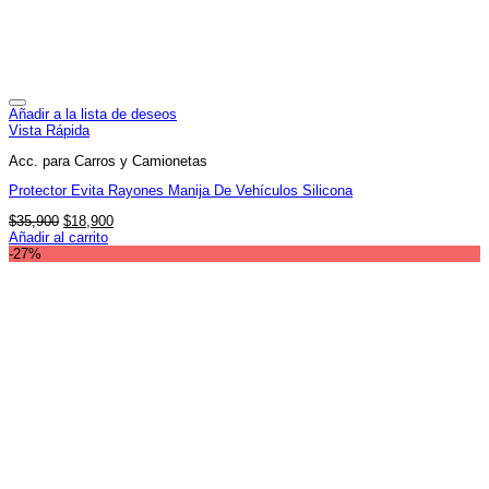
Añadir a la lista de deseos
Vista Rápida
Acc. para Carros y Camionetas
Protector Evita Rayones Manija De Vehículos Silicona
El
El
$
35,900
$
18,900
precio
precio
Añadir al carrito
original
actual
-27%
era:
es:
$35,900.
$18,900.