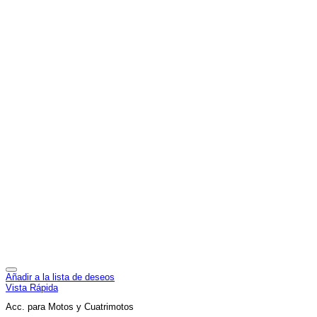
se
pueden
elegir
en
la
página
de
producto
Añadir a la lista de deseos
Vista Rápida
Acc. para Motos y Cuatrimotos