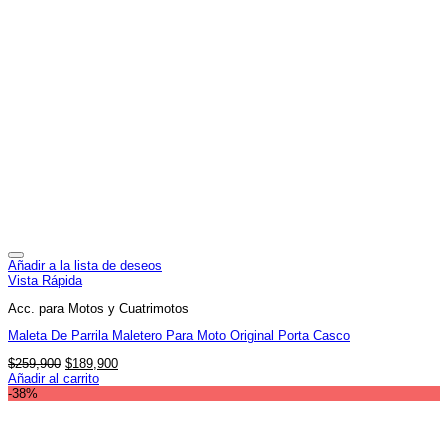
Añadir a la lista de deseos
Vista Rápida
Acc. para Motos y Cuatrimotos
Maleta De Parrila Maletero Para Moto Original Porta Casco
El
El
$
259,900
$
189,900
precio
precio
Añadir al carrito
original
actual
-38%
era:
es:
$259,900.
$189,900.