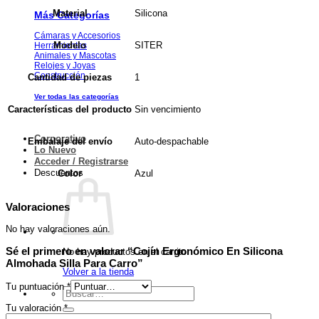
Silicona
Material
Más Categorías
Cámaras y Accesorios
SITER
Modelo
Herramientas
Animales y Mascotas
Relojes y Joyas
Construcción
1
Cantidad de piezas
Ver todas las categorías
Sin vencimiento
Características del producto
Corporativo
Auto-despachable
Embalaje del envío
Lo Nuevo
Acceder / Registrarse
Descuentos
Azul
Color
Valoraciones
No hay valoraciones aún.
Sé el primero en valorar “Cojín Ergonómico En Silicona
No hay productos en el carrito.
Almohada Silla Para Carro”
Volver a la tienda
Tu puntuación
*
Buscar
por:
Tu valoración
*