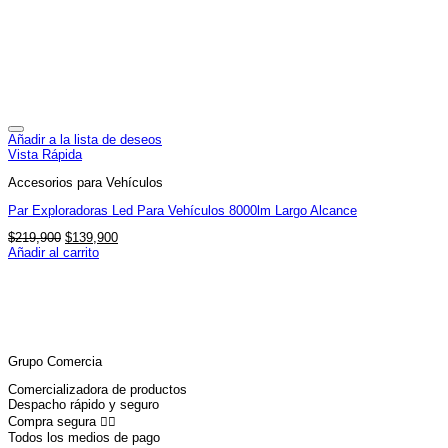
Añadir a la lista de deseos
Vista Rápida
Accesorios para Vehículos
Par Exploradoras Led Para Vehículos 8000lm Largo Alcance
El
El
$
219,900
$
139,900
precio
precio
Añadir al carrito
original
actual
era:
es:
$219,900.
$139,900.
Grupo Comercia
Comercializadora de productos
Despacho rápido y seguro
Compra segura 👇🏼
Todos los medios de pago