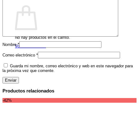
Carrito
No hay productos en el carrito.
Nombre
*
Volver a la tienda
Correo electrónico
*
Guarda mi nombre, correo electrónico y web en este navegador para
la próxima vez que comente.
Productos relacionados
-42%