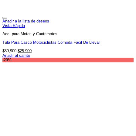
Añadir a la lista de deseos
Vista Rápida
Acc. para Motos y Cuatrimotos
Tula Para Casco Motociclistas Cómoda Fácil De Llevar
El
El
$
39,900
$
25,900
precio
precio
Añadir al carrito
original
actual
-29%
era:
es:
$39,900.
$25,900.