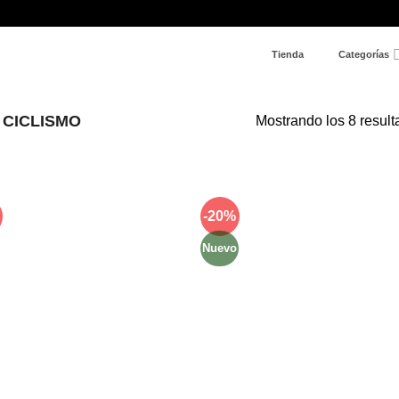
Tienda
Categorías
CICLISMO
Mostrando los 8 resul
-20%
Añadir
Aña
a la
a l
lista de
lista
Nuevo
deseos
des