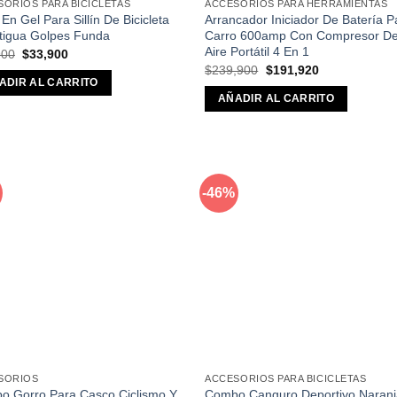
SORIOS PARA BICICLETAS
ACCESORIOS PARA HERRAMIENTAS
 En Gel Para Sillín De Bicicleta
Arrancador Iniciador De Batería P
tigua Golpes Funda
Carro 600amp Con Compresor D
Aire Portátil 4 En 1
El
El
900
$
33,900
precio
precio
El
El
$
239,900
$
191,920
original
actual
precio
precio
ADIR AL CARRITO
era:
es:
original
actual
AÑADIR AL CARRITO
$58,900.
$33,900.
era:
es:
$239,900.
$191,920.
-46%
Añadir
Aña
a la
a l
lista de
lista
deseos
des
SORIOS
ACCESORIOS PARA BICICLETAS
o Gorro Para Casco Ciclismo Y
Combo Canguro Deportivo Naranj