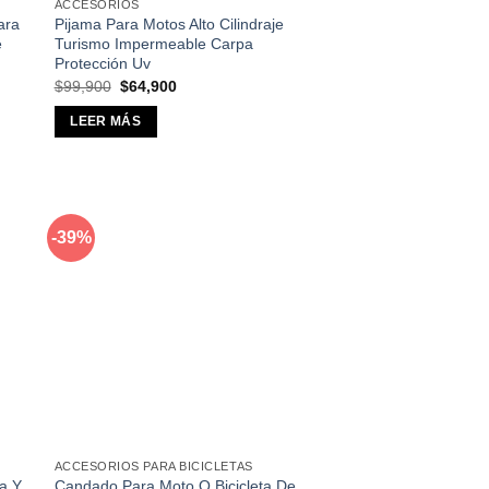
ACCESORIOS
ara
Pijama Para Motos Alto Cilindraje
e
Turismo Impermeable Carpa
Protección Uv
El
El
$
99,900
$
64,900
precio
precio
original
actual
LEER MÁS
era:
es:
$99,900.
$64,900.
-39%
dir
Añadir
a
a la
 de
lista de
eos
deseos
ACCESORIOS PARA BICICLETAS
a Y
Candado Para Moto O Bicicleta De