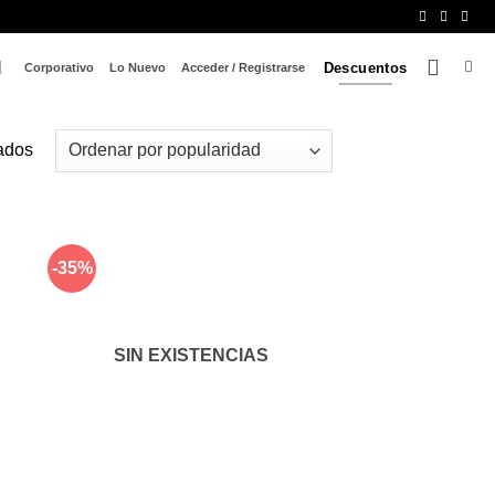
Descuentos
Corporativo
Lo Nuevo
Acceder / Registrarse
tados
-35%
dir
Añadir
a
a la
 de
lista de
eos
deseos
SIN EXISTENCIAS