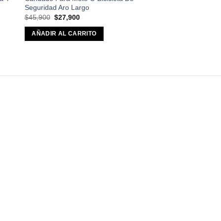
Seguridad Aro Largo
El
El
$
45,900
$
27,900
precio
precio
original
actual
AÑADIR AL CARRITO
era:
es:
$45,900.
$27,900.
odos de Pago