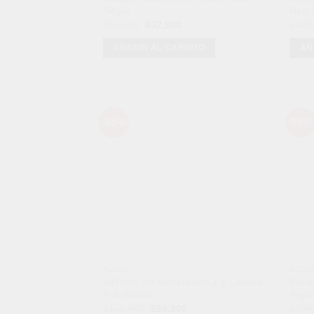
Negro
Negr
El
El
$
59,900
$
32,900
$
109
precio
precio
original
actual
AÑADIR AL CARRITO
AÑ
era:
es:
$59,900.
$32,900.
-65%
-59%
Añadir
a la
lista de
deseos
AUDIO
AUDI
AirPods 3ra Generación 1.1 Calidad
Parl
Full Sonido
Repli
El
El
$
199,900
$
69,900
$
259