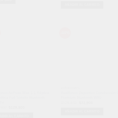
era:
es:
original
actual
AÑADIR AL CARRITO
$369,900.
$185,900.
era:
es:
$109,900.
$69,900.
-44%
Añadir
Aña
a la
a l
lista de
lista
deseos
des
O
AUDÍFONOS
onos AirPods Max 1.1 Réplica
Audífonos Deportivo Conducción
tica Full Sonido Bluetooth
Premium Bluetooth W80
che
El
El
$
129,900
$
72,900
precio
precio
El
El
,900
$
129,900
original
actual
precio
precio
AÑADIR AL CARRITO
era:
es:
original
actual
ADIR AL CARRITO
$129,900.
$72,900.