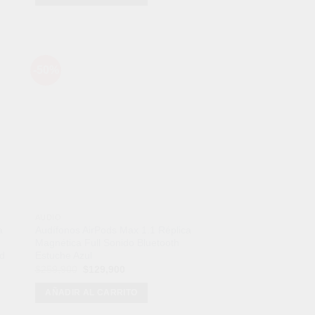
era:
es:
$109,900.
$69,900.
-50%
dir
Añadir
a
a la
 de
lista de
eos
deseos
AUDIO
a
Audífonos AirPods Max 1.1 Réplica
Magnética Full Sonido Bluetooth
ad
Estuche Azul
El
El
$
259,900
$
129,900
precio
precio
original
actual
AÑADIR AL CARRITO
era:
es:
$259,900.
$129,900.