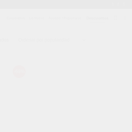
Descuentos
Corporativo
Lo Nuevo
Acceder / Registrarse
ados
-68%
dir
Añadir
a
a la
 de
lista de
eos
deseos