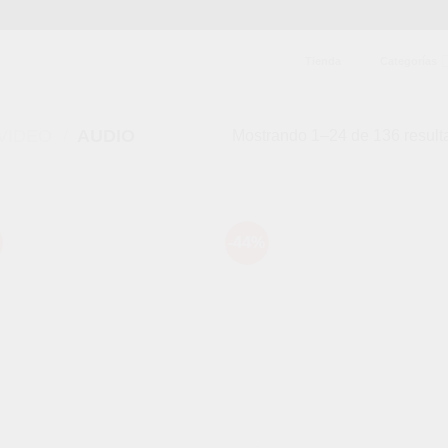
Tienda
Categorías
VIDEO
/
AUDIO
Mostrando 1–24 de 136 result
-44%
Añadir
Aña
a la
a l
lista de
lista
deseos
des