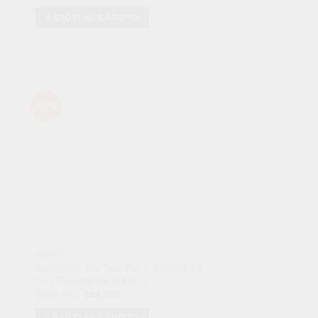
precio
precio
original
actual
AÑADIR AL CARRITO
era:
es:
$159,900.
$99,900.
-47%
dir
Añadir
a
a la
 de
lista de
eos
deseos
AUDIO
1 –
Audífonos JBL Tour Pro 2 Calidad 1.1
l
Con Pantalla Táctil Beige
El
El
$
189,900
$
99,900
precio
precio
original
actual
AÑADIR AL CARRITO