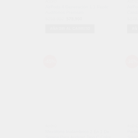
AUDIO
AUDI
AirPods 4 Generación 1.1 Replic
AirP
Audífonos Premium
Calid
El
El
$
259,900
$
79,900
$
179
precio
precio
original
actual
AÑADIR AL CARRITO
AÑ
era:
es:
$259,900.
$79,900.
-45%
-36%
Añadir
a la
lista de
deseos
AUDIO
AUDI
Micrófono Inalámbrico 2 En 1 De
Parla
Solapa Para Android Tipo C Color
Sonid