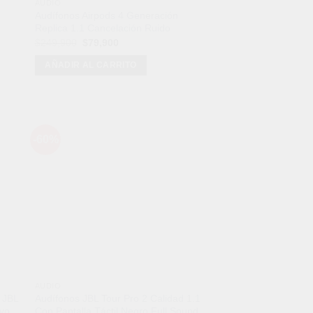
AUDIO
Audífonos Airpods 4 Generación
Replica 1.1 Cancelación Ruido
El
El
$
249,900
$
79,900
precio
precio
original
actual
AÑADIR AL CARRITO
era:
es:
$249,900.
$79,900.
-60%
dir
Añadir
a
a la
 de
lista de
eos
deseos
AUDIO
 JBL
Audífonos JBL Tour Pro 2 Calidad 1.1
ovo
Con Pantalla Táctil Negro Full Sound