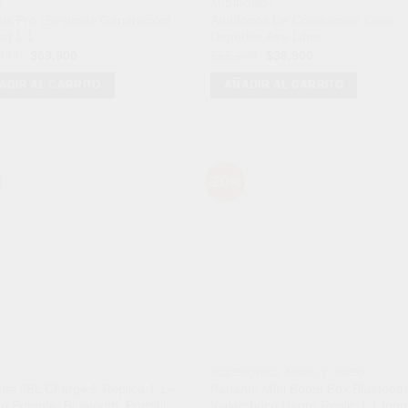
O
AUDÍFONOS
ods Pro (Segunda Generación)
Audífonos De Conducción Ósea
ad 1.1
Deportes Aire Libre
El
El
El
El
,000
$
69,900
$
65,900
$
36,900
precio
precio
precio
precio
original
actual
original
actual
ADIR AL CARRITO
AÑADIR AL CARRITO
era:
es:
era:
es:
$179,000.
$69,900.
$65,900.
$36,900.
-20%
Añadir
Aña
a la
a l
lista de
lista
deseos
des
O
ACCESORIOS AUDIO Y VIDEO
nte JBL Charge 5 Réplica 1.1 –
Parlante Mini Boom Box Bluetooth
o Potente, Bluetooth, Portátil
Inalámbrico Negro Replic 1.1 Inn