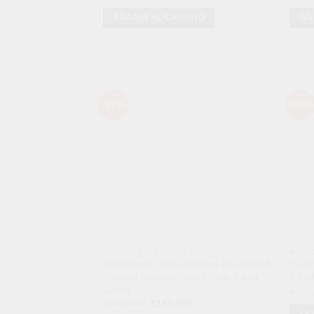
precio
precio
original
actual
AÑADIR AL CARRITO
AÑ
era:
es:
$199,900.
$69,900.
-37%
-50%
Añadir
a la
lista de
deseos
ACCESORIOS PARA CELULARES
AUDI
Smartwatch Serie 10 Ultra Hk Amoled
Comb
Original Con Audífonos Pods 2 Alta
+ Aud
Gama
$
369
El
El
$
299,999
$
189,999
precio
precio
LE