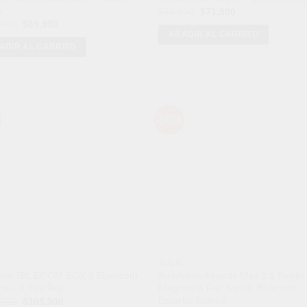
o
El
El
$
89,900
$
71,900
precio
precio
El
El
,900
$
69,900
original
actual
precio
precio
AÑADIR AL CARRITO
era:
es:
original
actual
ADIR AL CARRITO
$89,900.
$71,900.
era:
es:
$109,900.
$69,900.
-50%
Añadir
Aña
a la
a l
lista de
lista
deseos
des
O
AUDIO
ante JBL BOOM BOX 3 Bluetooth
Audífonos Airpods Max 1.1 Replic
ca 1.1 Tws Rojo
Magnetica Full Sonido Bluetooth
Estuche Blanco
El
El
,900
$
105,900