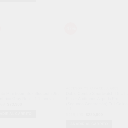
era:
es:
$259,900.
$129,900.
-47%
Añadir
Aña
a la
a l
lista de
lista
deseos
des
O
ACCESORIOS PARA CELULARES
nte Mini Boom Box Bluetooth JBL
Doble Combo Smartwatch T8 Ultr
mbrico Gray Replic 1.1 Innovo
Plus + Audífonos Airpods Pro
(Segunda Generación) Full Calid
El
El
900
$
73,900
precio
precio
1.1
original
actual
ADIR AL CARRITO
El
El
$
419,900
$
220,900
era:
es:
precio
precio
$89,900.
$73,900.
original
actual
AÑADIR AL CARRITO
era:
es: