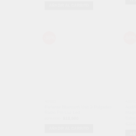
original
actual
AÑADIR AL CARRITO
era:
es:
$299,999.
$189,999.
-35%
-50%
Añadir
a la
lista de
deseos
AUDIO
AUDI
Parlante Bluetooth Usb 3 Pulgadas
Audíf
Radio Fm Luz Led
Magné
Estu
El
El
$
29,000
$
18,900
precio
precio
$
259
original
actual
AÑADIR AL CARRITO
era:
es:
AÑ
$29,000.
$18,900.