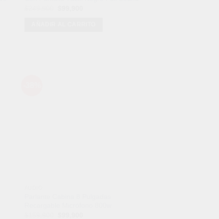
El
El
$
249,900
$
99,900
precio
precio
original
actual
AÑADIR AL CARRITO
era:
es:
$249,900.
$99,900.
-38%
dir
Añadir
a
a la
 de
lista de
eos
deseos
AUDIO
Parlante Cabina 8 Pulgadas
Recargable Micrófono 800w
El
El
$
159,900
$
99,900