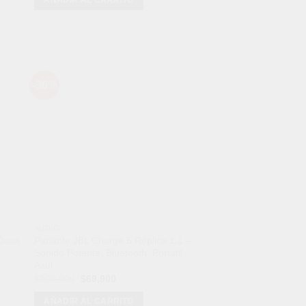
era:
es:
$189,900.
$99,900.
-36%
dir
Añadir
a
a la
 de
lista de
eos
deseos
AUDIO
 Ósea
Parlante JBL Charge 5 Réplica 1.1 –
Sonido Potente, Bluetooth, Portátil
Azul
El
El
$
109,900
$
69,900
precio
precio
original
actual
AÑADIR AL CARRITO