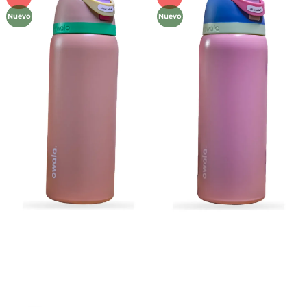
a la
a la
Nuevo
Nuevo
lista de
lista de
deseos
deseos
Métodos de Pago