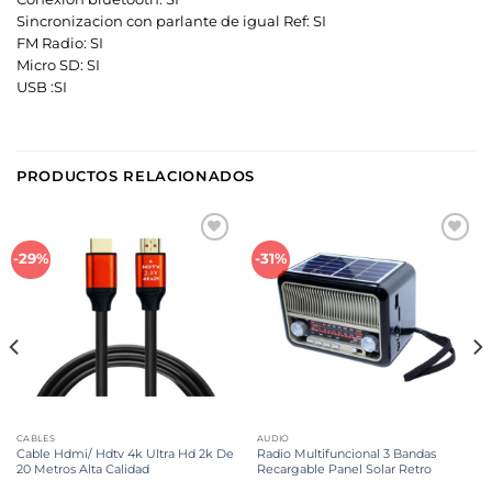
Sincronizacion con parlante de igual Ref: SI
FM Radio: SI
Micro SD: SI
USB :SI
PRODUCTOS RELACIONADOS
Añadir
Añadir
-29%
-31%
a la
a la
lista de
lista de
deseos
deseos
CABLES
AUDIO
Cable Hdmi/ Hdtv 4k Ultra Hd 2k De
Radio Multifuncional 3 Bandas
20 Metros Alta Calidad
Recargable Panel Solar Retro