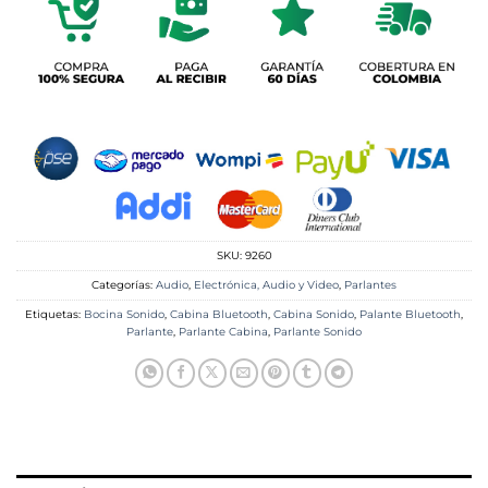
SKU:
9260
Categorías:
Audio
,
Electrónica, Audio y Video
,
Parlantes
Etiquetas:
Bocina Sonido
,
Cabina Bluetooth
,
Cabina Sonido
,
Palante Bluetooth
,
Parlante
,
Parlante Cabina
,
Parlante Sonido