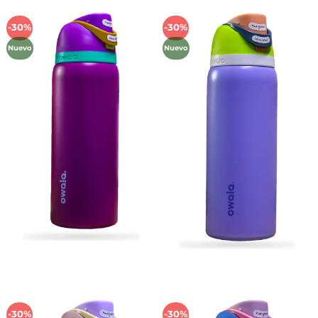
-30%
-30%
Añadir
Añadir
a la
a la
Nuevo
Nuevo
lista de
lista de
deseos
deseos
-30%
-30%
Añadir
Añadir