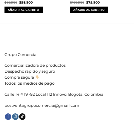
El
El
El
El
$
82,900
$
58,900
$
109,900
$
75,900
precio
precio
precio
precio
original
actual
original
actual
AÑADIR AL CARRITO
AÑADIR AL CARRITO
era:
es:
era:
es:
$82,900.
$58,900.
$109,900.
$75,900.
Grupo Comercia
Comercializadora de productos
Despacho rápido y seguro
Compra segura
Todos los medios de pago
Calle 14 # 19 -92 Local 112 Innovo, Bogotá, Colombia
postventagrupocomercia@gmail.com