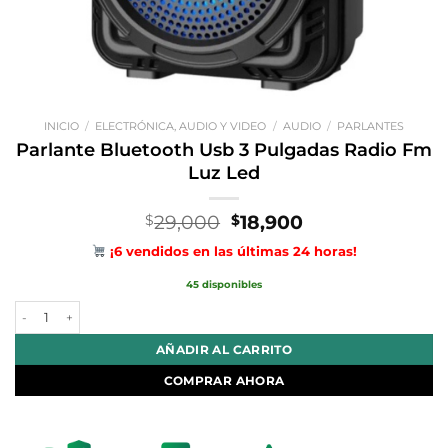
INICIO
/
ELECTRÓNICA, AUDIO Y VIDEO
/
AUDIO
/
PARLANTES
Parlante Bluetooth Usb 3 Pulgadas Radio Fm
Luz Led
El
El
29,000
18,900
$
$
precio
precio
¡6 vendidos en las últimas 24 horas!
original
actual
era:
es:
45 disponibles
$29,000.
$18,900.
Parlante Bluetooth Usb 3 Pulgadas Radio Fm Luz Led cantidad
AÑADIR AL CARRITO
COMPRAR AHORA