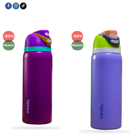
-30%
-30%
Añadir
Añadir
a la
a la
Nuevo
Nuevo
lista de
lista de
deseos
deseos