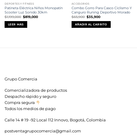
DEPORTES Y FITNESS
ACCESORIOS
Patineta Eléctrica Niños Monopatín
Combo Gorro Para Casco Ciclismo Y
Scooter Luz Sonido 30km
Canguro Runing Deportivo Morado
El
El
El
El
$
1,199,000
$
819,000
$
65,900
$
35,900
precio
precio
precio
precio
original
actual
original
actual
LEER MÁS
AÑADIR AL CARRITO
era:
es:
era:
es:
$1,199,000.
$819,000.
$65,900.
$35,900.
Grupo Comercia
Comercializadora de productos
Despacho rápido y seguro
Compra segura
Todos los medios de pago
Calle 14 # 19 -92 Local 112 Innovo, Bogotá, Colombia
postventagrupocomercia@gmail.com