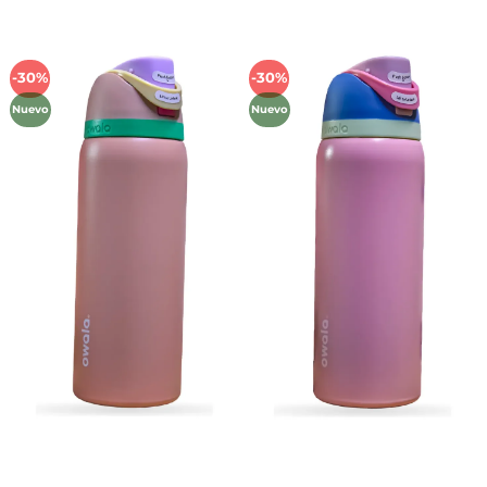
-30%
-30%
Añadir
Añadir
a la
a la
Nuevo
Nuevo
lista de
lista de
deseos
deseos