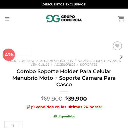
Saltar
¡DESCUENTOS EXCLUSIVOS!
al
contenido
-43%
Añadir
a la
INICIO
/
ACCESORIOS PARA VEHÍCULOS
/
NAVEGADORES GPS PARA
lista de
VEHÍCULOS
/
ACCESORIOS
/
SOPORTES
deseos
Combo Soporte Holder Para Celular
Manubrio Moto + Soporte Cámara Para
Casco
El
El
69,900
39,900
$
$
precio
precio
🛒 ¡9 vendidos en las últimas 24 horas!
original
actual
era:
es:
95 disponibles
$69,900.
$39,900.
Combo Soporte Holder Para Celular Manubrio Moto + Soporte Cámara