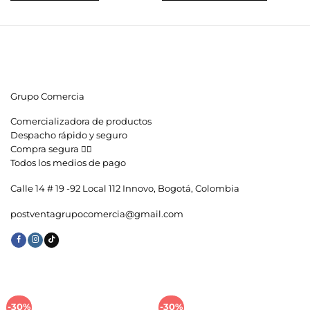
$35,900.
$18,900.
Este
producto
tiene
múltiples
variantes.
Las
opciones
se
Grupo Comercia
pueden
elegir
Comercializadora de productos
en
la
Despacho rápido y seguro
página
Compra segura 👇🏼
de
Todos los medios de pago
producto
Calle 14 # 19 -92 Local 112 Innovo, Bogotá, Colombia
postventagrupocomercia@gmail.com
-30%
-30%
Añadir
Añadir