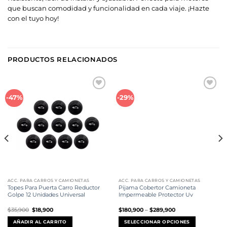
que buscan comodidad y funcionalidad en cada viaje. ¡Hazte
con el tuyo hoy!
PRODUCTOS RELACIONADOS
Añadir
Añadir
-47%
-29%
a la
a la
lista de
lista de
deseos
deseos
ACC. PARA CARROS Y CAMIONETAS
ACC. PARA CARROS Y CAMIONETAS
Topes Para Puerta Carro Reductor
Pijama Cobertor Camioneta
Golpe 12 Unidades Universal
Impermeable Protector Uv
El
El
$
35,900
$
18,900
$
180,900
–
$
289,900
precio
precio
original
actual
AÑADIR AL CARRITO
SELECCIONAR OPCIONES
era:
es: