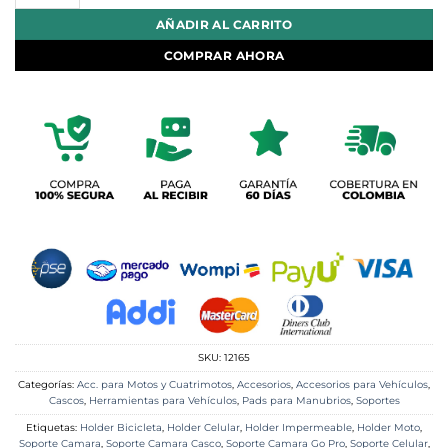
AÑADIR AL CARRITO
COMPRAR AHORA
SKU:
12165
Categorías:
Acc. para Motos y Cuatrimotos
,
Accesorios
,
Accesorios para Vehículos
,
Cascos
,
Herramientas para Vehículos
,
Pads para Manubrios
,
Soportes
Etiquetas:
Holder Bicicleta
,
Holder Celular
,
Holder Impermeable
,
Holder Moto
,
Soporte Camara
,
Soporte Camara Casco
,
Soporte Camara Go Pro
,
Soporte Celular
,