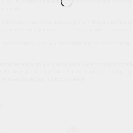
isco, el candado de manillar proporciona una capa adicional de
r la moto.
uenta con una alarma incorporada que se activa cuando detecta
mo para alertar a quienes estén cerca y disuadir a los ladrones
l de transportar y usar. Su diseño ergonómico te permite asegura
rma, tendrás la tranquilidad de saber que tu moto está proteg
vehículo. Este conjunto te ofrece la protección completa que nec
 tu inversión segura! Tu moto lo merece.
S
-27%