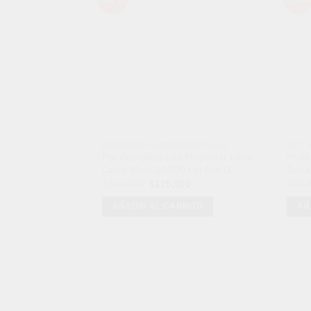
Añadir
a la
lista de
deseos
ACCESORIOS PARA VEHÍCULOS
ACC.
Par Bombillos Led Proyector Lupa
Prote
Carro Moto 20.000 Lm Alta G
Dañar
El
El
$
329,900
$
175,900
$
29,
precio
precio
original
actual
AÑADIR AL CARRITO
AÑ
era:
es:
$329,900.
$175,900.