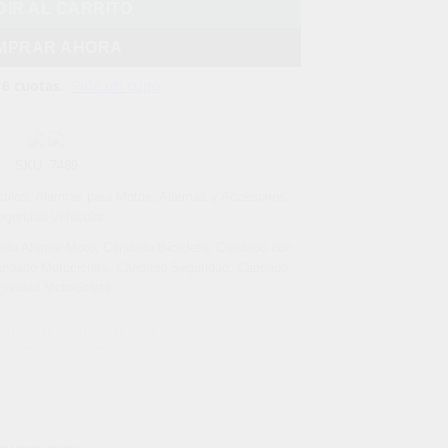
IR AL CARRITO
MPRAR AHORA
SKU:
7489
culos
,
Alarmas para Motos
,
Alarmas y Accesorios
,
eguridad Vehicular
ado Alarma Moto
,
Candado Bicicleta
,
Candado con
ndado Motocicleta
,
Candado Seguridad
,
Candado
uridad Motocicleta