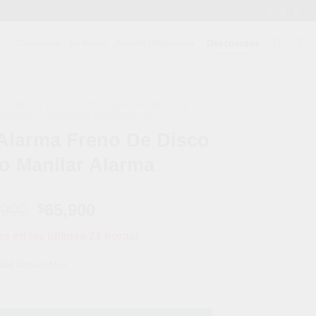
Descuentos
Corporativo
Lo Nuevo
Acceder / Registrarse
 VEHÍCULOS
/
SEGURIDAD VEHICULAR
/
ORIOS
/
ALARMAS PARA MOTOS
Alarma Freno De Disco
o Manilar Alarma
El
El
,900
65,900
$
precio
precio
os en las últimas 24 horas!
original
actual
era:
es:
484 disponibles
$99,900.
$65,900.
 Disco + Candado Manilar Alarma cantidad