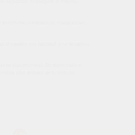
 seguridad. Al asegurar el manillar,
 movimiento o intentos de manipulación.
.
r el manillar con facilidad, y se desactiva
ida en todo momento. No dejes nada al
esitas para disfrutar de tu moto sin
-17%
-47%