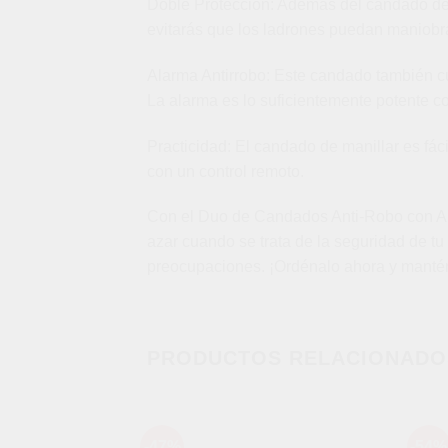
Doble Protección: Además del candado de d
evitarás que los ladrones puedan maniobra
Alarma Antirrobo: Este candado también c
La alarma es lo suficientemente potente co
Practicidad: El candado de manillar es fáci
con un control remoto.
Con el Duo de Candados Anti-Robo con Ala
azar cuando se trata de la seguridad de tu 
preocupaciones. ¡Ordénalo ahora y mantén
PRODUCTOS RELACIONADO
-47%
-54%