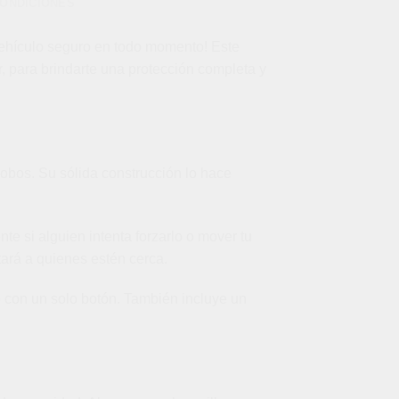
CONDICIONES
vehículo seguro en todo momento! Este
, para brindarte una protección completa y
robos. Su sólida construcción lo hace
 si alguien intenta forzarlo o mover tu
tará a quienes estén cerca.
lo con un solo botón. También incluye un