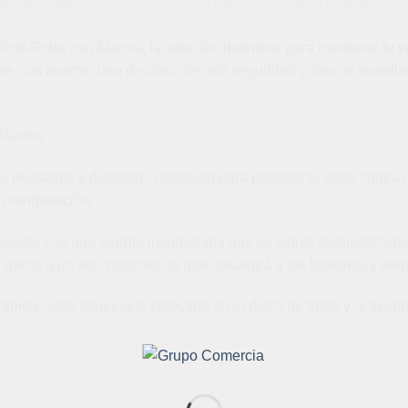
ÓN
INFORMACIÓN ADICIONAL
VALORACIONES (0)
TÉRMINOS Y 
nti-Robo con Alarma, la solución definitiva para mantener tu 
s con alarma, uno de disco de alta seguridad y otro de manillar
Alarma:
 resistente y duradero, diseñado para proteger tu moto contra 
e manipulación.
uenta con una alarma incorporada que se activa automáticamente
suena a un alto volumen, lo que disuadirá a los ladrones y aler
 rápida. Solo tienes que colocarlo en el disco de freno y activar