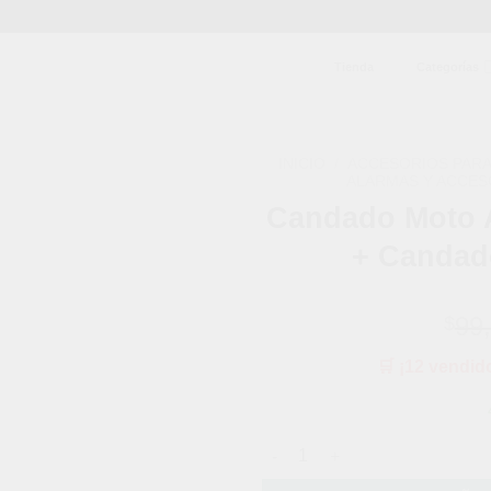
Tienda
Categorías
INICIO
/
ACCESORIOS PARA
ALARMAS Y ACCES
Candado Moto 
Añadir
a la
+ Candad
lista de
deseos
99
$
🛒 ¡12 vendid
Candado Moto Alarma Freno De