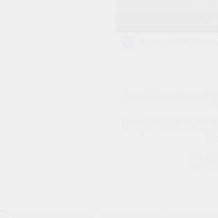
AÑAD
CO
Categorías:
Accesorios para Vehí
S
Etiquetas:
Candado Alarma
,
Cand
Alarma
,
Candado Freno Disco
,
Ca
Seg