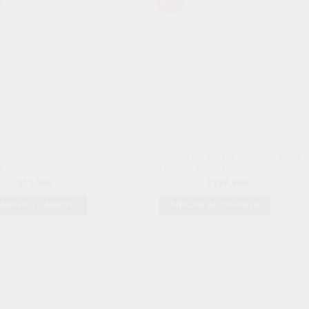
Añadir
Aña
a la
a l
lista de
lista
deseos
des
 PARA MOTOS Y CUATRIMOTOS
ACC. PARA MOTOS Y CUATRIMOTOS
ctor De Calzado Para Moto Evitar
Maleta De Parrila Maletero Para 
 Zapatos Y Tenis
Original Porta Casco
El
El
El
El
900
$
13,900
$
259,900
$
189,900
precio
precio
precio
precio
original
actual
original
actual
ADIR AL CARRITO
AÑADIR AL CARRITO
era:
es:
era:
es:
$29,900.
$13,900.
$259,900.
$189,900.
Mét