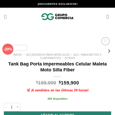
Saltar
¡DESCUENTOS EXCLUSIVOS!
al
contenido
-20%
Añadir
a la
INICIO
/
ACCESORIOS PARA VEHÍCULOS
/
ACC. PARA MOTOS Y
lista de
CUATRIMOTOS
/
OTROS
deseos
Tank Bag Porta Impermeables Celular Maleta
Moto Silla Fiber
El
El
$
199,999
$
159,900
precio
precio
🛒 ¡6 vendidos en las últimas 24 horas!
original
actual
era:
es:
495 disponibles
$199,999.
$159,900.
Tank Bag Porta Impermeables Celular Maleta Moto Silla Fiber cantidad