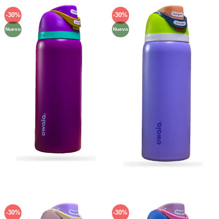
-30%
-30%
Añadir
Añadir
a la
a la
Nuevo
Nuevo
lista de
lista de
deseos
deseos
-30%
-30%
Añadir
Añadir