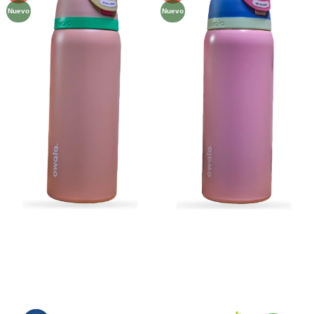
a la
a la
Nuevo
Nuevo
lista de
lista de
deseos
deseos
Métodos de Pago