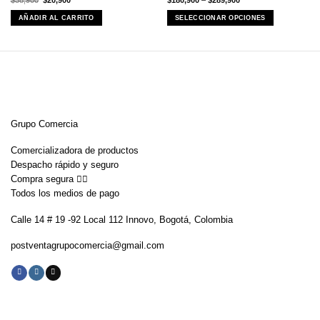
$
38,900
$
20,900
$
180,900
–
$
289,900
precio
precio
original
actual
AÑADIR AL CARRITO
SELECCIONAR OPCIONES
era:
es:
$38,900.
$20,900.
Este
producto
tiene
múltiples
variantes.
Las
opciones
se
Grupo Comercia
pueden
elegir
Comercializadora de productos
en
Despacho rápido y seguro
la
página
Compra segura 👇🏼
de
Todos los medios de pago
producto
Calle 14 # 19 -92 Local 112 Innovo, Bogotá, Colombia
postventagrupocomercia@gmail.com