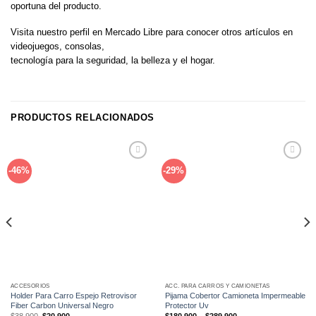
oportuna del producto.
Visita nuestro perfil en Mercado Libre para conocer otros artículos en
videojuegos, consolas,
tecnología para la seguridad, la belleza y el hogar.
PRODUCTOS RELACIONADOS
Añadir
Añadir
-46%
-29%
a la
a la
lista de
lista de
deseos
deseos
ACCESORIOS
ACC. PARA CARROS Y CAMIONETAS
Holder Para Carro Espejo Retrovisor
Pijama Cobertor Camioneta Impermeable
Fiber Carbon Universal Negro
Protector Uv
El
El