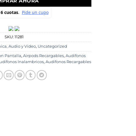
MPRAR AHORA
SKU:
11281
ica, Audio y Video
,
Uncategorized
on Pantalla
,
Airpods Recargables
,
Audifonos
udifonos Inalambricos
,
Audifonos Recargables