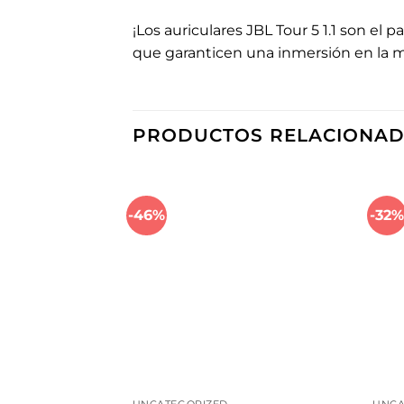
¡Los auriculares JBL Tour 5 1.1 son el
que garanticen una inmersión en la m
PRODUCTOS RELACIONA
-46%
-32%
Añadir a la lista de deseos