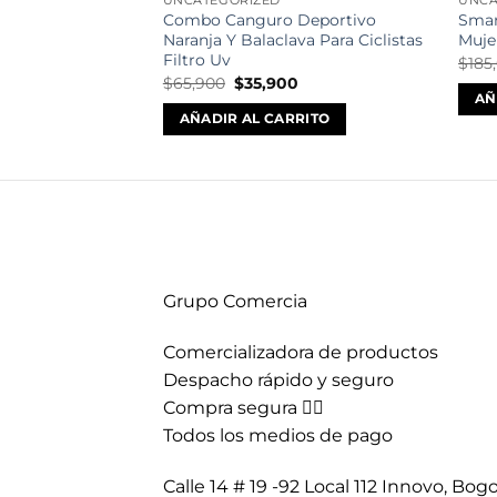
UNCATEGORIZED
UNCA
Combo Canguro Deportivo
Smar
Naranja Y Balaclava Para Ciclistas
Muje
Filtro Uv
$
185
El
El
$
65,900
$
35,900
precio
precio
AÑ
original
actual
AÑADIR AL CARRITO
era:
es:
$65,900.
$35,900.
Grupo Comercia
Comercializadora de productos
Despacho rápido y seguro
Compra segura 👇🏼
Todos los medios de pago
Calle 14 # 19 -92 Local 112 Innovo, Bogo