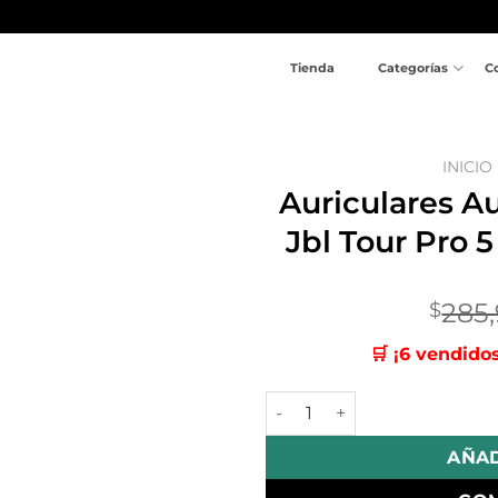
Tienda
Categorías
C
INICIO
Auriculares A
Añadir a la lista de deseos
Jbl Tour Pro 5
285
$
🛒 ¡6 vendido
Auriculares Audífonos Con Pa
AÑAD