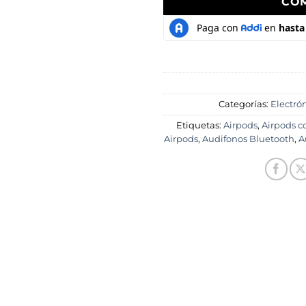
CO
Categorías:
Electrón
Etiquetas:
Airpods
,
Airpods c
Airpods
,
Audifonos Bluetooth
,
A