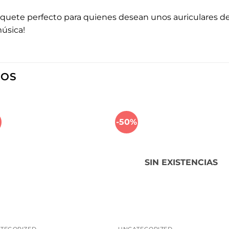
 paquete perfecto para quienes desean unos auriculares de
úsica!
DOS
-50%
Añadir a la lista de deseos
Añadir a la lista de de
SIN EXISTENCIAS