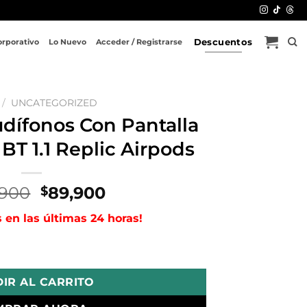
Descuentos
orporativo
Lo Nuevo
Acceder / Registrarse
/
UNCATEGORIZED
udífonos Con Pantalla
 BT 1.1 Replic Airpods
El
El
,900
89,900
$
precio
precio
s en las últimas 24 horas!
original
actual
era:
es:
ntalla Jbl Tour Pro 5 BT 1.1 Replic Airpods cantidad
$285,900.
$89,900.
IR AL CARRITO