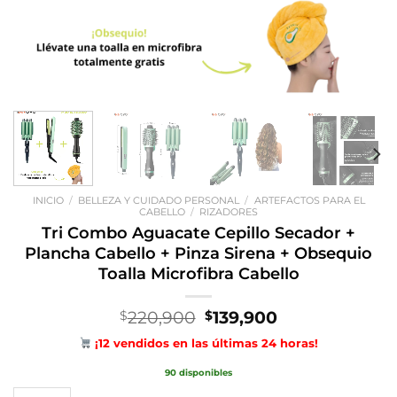
INICIO
/
BELLEZA Y CUIDADO PERSONAL
/
ARTEFACTOS PARA EL
CABELLO
/
RIZADORES
Tri Combo Aguacate Cepillo Secador +
Plancha Cabello + Pinza Sirena + Obsequio
Toalla Microfibra Cabello
El
El
220,900
139,900
$
$
precio
precio
¡12 vendidos en las últimas 24 horas!
original
actual
era:
es:
90 disponibles
$220,900.
$139,900.
Tri Combo Aguacate Cepillo Secador + Plancha Cabello + Pinza Sirena 