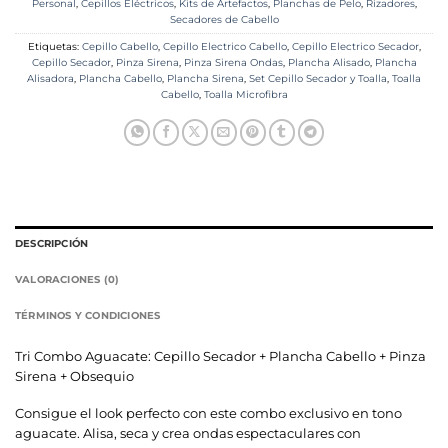
Personal
,
Cepillos Eléctricos
,
Kits de Artefactos
,
Planchas de Pelo
,
Rizadores
,
Secadores de Cabello
Etiquetas:
Cepillo Cabello
,
Cepillo Electrico Cabello
,
Cepillo Electrico Secador
,
Cepillo Secador
,
Pinza Sirena
,
Pinza Sirena Ondas
,
Plancha Alisado
,
Plancha
Alisadora
,
Plancha Cabello
,
Plancha Sirena
,
Set Cepillo Secador y Toalla
,
Toalla
Cabello
,
Toalla Microfibra
DESCRIPCIÓN
VALORACIONES (0)
TÉRMINOS Y CONDICIONES
Tri Combo Aguacate: Cepillo Secador + Plancha Cabello + Pinza
Sirena + Obsequio
Consigue el look perfecto con este combo exclusivo en tono
aguacate. Alisa, seca y crea ondas espectaculares con