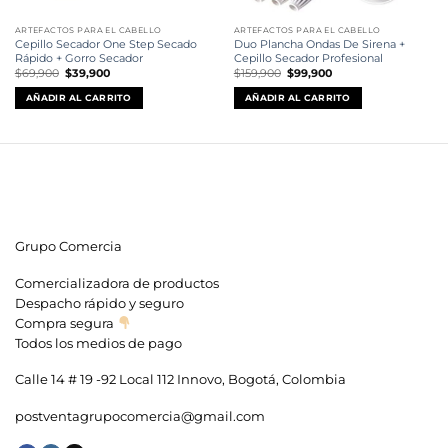
ARTEFACTOS PARA EL CABELLO
ARTEFACTOS PARA EL CABELLO
Cepillo Secador One Step Secado
Duo Plancha Ondas De Sirena +
Rápido + Gorro Secador
Cepillo Secador Profesional
El
El
El
El
$
69,900
$
39,900
$
159,900
$
99,900
precio
precio
precio
precio
original
actual
original
actual
AÑADIR AL CARRITO
AÑADIR AL CARRITO
era:
es:
era:
es:
$69,900.
$39,900.
$159,900.
$99,900.
Grupo Comercia
Comercializadora de productos
Despacho rápido y seguro
Compra segura
Todos los medios de pago
Calle 14 # 19 -92 Local 112 Innovo, Bogotá, Colombia
postventagrupocomercia@gmail.com