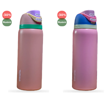
-30%
-30%
Añadir
Añadir
a la
a la
Nuevo
Nuevo
lista de
lista de
deseos
deseos