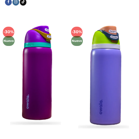
-30%
-30%
Añadir
Añadir
a la
a la
Nuevo
Nuevo
lista de
lista de
deseos
deseos