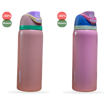
-30%
-30%
Añadir
Añadir
a la
a la
Nuevo
Nuevo
lista de
lista de
deseos
deseos