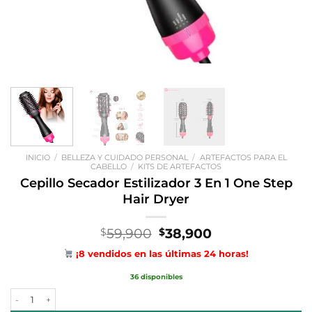
INICIO
/
BELLEZA Y CUIDADO PERSONAL
/
ARTEFACTOS PARA EL
CABELLO
/
KITS DE ARTEFACTOS
Cepillo Secador Estilizador 3 En 1 One Step
Hair Dryer
El
El
59,900
38,900
$
$
precio
precio
¡8 vendidos en las últimas 24 horas!
original
actual
era:
es:
36 disponibles
$59,900.
$38,900.
Cepillo Secador Estilizador 3 En 1 One Step Hair Dryer cantidad