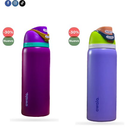
-30%
-30%
Añadir
Añadir
a la
a la
Nuevo
Nuevo
lista de
lista de
deseos
deseos