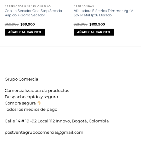
ARTEFACTOS PARA EL CABELLO
AFEITADORAS
Cepillo Secador One Step Secado
Afeitadora Eléctrica Trimmer Vgr V-
Rápido + Gorro Secador
337 Metal Ipx6 Dorado
El
El
El
El
$
69,900
$
39,900
$
211,900
$
109,900
precio
precio
precio
precio
original
actual
original
actual
AÑADIR AL CARRITO
AÑADIR AL CARRITO
era:
es:
era:
es:
$69,900.
$39,900.
$211,900.
$109,900.
Grupo Comercia
Comercializadora de productos
Despacho rápido y seguro
Compra segura
Todos los medios de pago
Calle 14 # 19 -92 Local 112 Innovo, Bogotá, Colombia
postventagrupocomercia@gmail.com