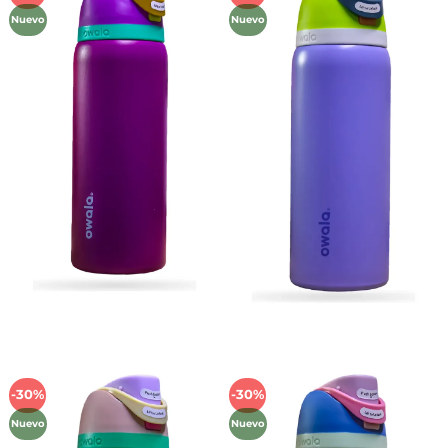
a la
a la
Nuevo
Nuevo
lista de
lista de
deseos
deseos
-30%
-30%
Añadir
Añadir
a la
a la
Nuevo
Nuevo
lista de
lista de
deseos
deseos