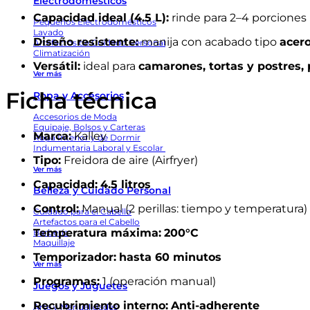
Electrodomésticos
Capacidad ideal (4.5 L):
rinde para 2–4 porciones (
Pequeños Electrodomésticos
Lavado
Diseño resistente:
manija con acabado tipo
acero
Artefactos de Cuidado Personal
Climatización
Versátil:
ideal para
camarones, tortas y postres, 
Ver más
Ficha técnica
Ropa y Accesorios
Accesorios de Moda
Equipaje, Bolsos y Carteras
Marca:
Kalley
Ropa Interior y de Dormir
Indumentaria Laboral y Escolar
Tipo:
Freidora de aire (Airfryer)
Ver más
Capacidad:
4.5 litros
Belleza y Cuidado Personal
Control:
Manual (2 perillas: tiempo y temperatura)
Cuidado para el Cabello
Artefactos para el Cabello
Temperatura máxima:
200°C
Barbería
Maquillaje
Temporizador:
hasta 60 minutos
Ver más
Programas:
1 (operación manual)
Juegos y Juguetes
Recubrimiento interno:
Anti-adherente
Arte y Manualidades