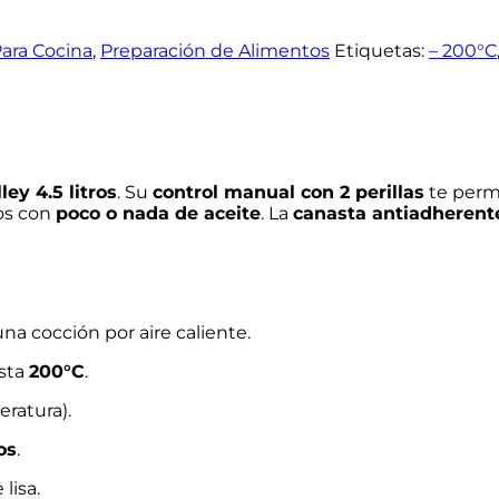
ara Cocina
,
Preparación de Alimentos
Etiquetas:
– 200°C
ley 4.5 litros
. Su
control manual con 2 perillas
te perm
tos con
poco o nada de aceite
. La
canasta antiadherent
una cocción por aire caliente.
sta
200°C
.
ratura).
os
.
 lisa.