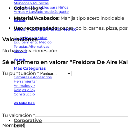
Muñecos y Muñecas
Vehículos Montables para Niños
Color:
Negro
Armas y Lanzadores de Juguete
Material/Acabados:
Manija tipo acero inoxidable
Ver más
Uso recomendado:
papas, pollo, carnes, pizza, po
Salud y Equipamiento Médico
Cuidado de la Salud
Valoraciones
Equipamiento Médico
Terapias Alternativas
No hay valoraciones aún.
Masajes
Ver más
Sé el primero en valorar “Freidora De Aire Ka
Más Categorías
Tu puntuación
*
Cámaras y Accesorios
Herramientas
Animales y Mascotas
Relojes y Joyas
Construcción
Ver todas las categorías
Tu valoración
*
Corporativo
Nombre
*
Lo Nuevo