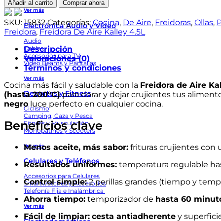
De
Añadir al carrito
Comprar ahora
Aire
Ver más
Kalley
SKU:
15832
Categorías:
Cocina
,
De Aire
,
Freidoras
,
Ollas
,
P
Electrónica Audio y Video
4.5L
Freidora
,
Freidora De Aire Kalley 4.5L
(Airfryer)
Audio
–
Descripción
Cables
Accesorios para TV
200°C,
Valoraciones (0)
Video Beams y Pantallas
Temporizador
Términos y condiciones
60
Ver más
Cocina más fácil y saludable con la
Min
Freidora de Aire Kal
Deportes y Fitness
(hasta 200°C)
Control
para dorar y dejar crujientes tus alimen
negro
Manual
luce perfecto en cualquier cocina.
Ciclismo
Antiadherente
Camping, Caza y Pesca
cantidad
Beneficios clave
Fitness y Musculación
Monopatines y Scooters
Menos aceite, más sabor:
frituras crujientes con 
Ver más
Celulares y Teléfonos
Resultados uniformes:
temperatura regulable ha
Accesorios para Celulares
Control simple:
2 perillas grandes (tiempo y tempe
Smartwatches y Accesorios
Telefonía Fija e Inalámbrica
Ahorra tiempo:
temporizador de
hasta 60 minut
Ver más
Fácil de limpiar:
cesta antiadherente
y superficie