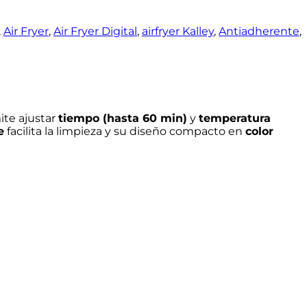
,
Air Fryer
,
Air Fryer Digital
,
airfryer Kalley
,
Antiadherente
,
ite ajustar
tiempo (hasta 60 min)
y
temperatura
e
facilita la limpieza y su diseño compacto en
color