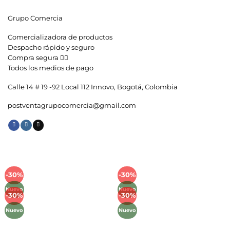
Grupo Comercia
Comercializadora de productos
Despacho rápido y seguro
Compra segura 👇🏼
Todos los medios de pago
Calle 14 # 19 -92 Local 112 Innovo, Bogotá, Colombia
postventagrupocomercia@gmail.com
-30%
-30%
Añadir
Añadir
a la
a la
Nuevo
Nuevo
lista de
lista de
-30%
-30%
Añadir
Añadir
deseos
deseos
a la
a la
Nuevo
Nuevo
lista de
lista de
deseos
deseos
Métodos de Pago