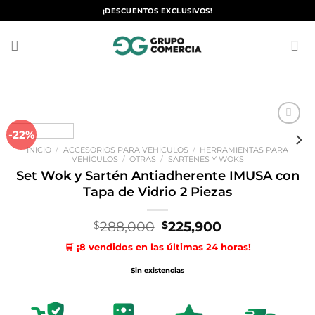
Saltar
¡DESCUENTOS EXCLUSIVOS!
al
contenido
-22%
Añadir
a la
INICIO
/
ACCESORIOS PARA VEHÍCULOS
/
HERRAMIENTAS PARA
lista de
VEHÍCULOS
/
OTRAS
/
SARTENES Y WOKS
deseos
Set Wok y Sartén Antiadherente IMUSA con
Tapa de Vidrio 2 Piezas
El
El
288,000
225,900
$
$
precio
precio
🛒 ¡8 vendidos en las últimas 24 horas!
original
actual
era:
es:
Sin existencias
$288,000.
$225,900.