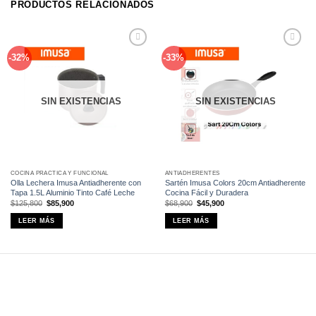
PRODUCTOS RELACIONADOS
Añadir
Añadir
-32%
-33%
a la
a la
lista de
lista de
deseos
deseos
SIN EXISTENCIAS
SIN EXISTENCIAS
COCINA PRÁCTICA Y FUNCIONAL
ANTIADHERENTES
Olla Lechera Imusa Antiadherente con
Sartén Imusa Colors 20cm Antiadherente
Tapa 1.5L Aluminio Tinto Café Leche
Cocina Fácil y Duradera
El
El
El
El
$
125,800
$
85,900
$
68,900
$
45,900
precio
precio
precio
precio
original
actual
original
actual
LEER MÁS
LEER MÁS
era:
es:
era:
es:
$125,800.
$85,900.
$68,900.
$45,900.