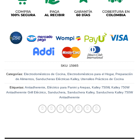
SKU:
15965
Categorías:
Electrodomésticos de Cocina
,
Electrodomésticos para el Hogar
,
Preparación
de Alimentos
,
Sanducheras Eléctricas Kalley
,
Utensilios Prácticos de Cocina
Etiquetas:
Antiadherente
,
Eléctrico para Panini y Arepas
,
Kalley 750W
,
Kalley 750W
Antiadherente Grill Eléctrico
,
Sanduchera
,
Sanduchera Kalley
,
Sanduchera Kalley 750W
Antiadherente