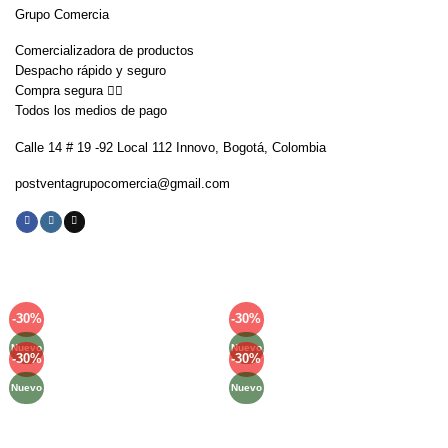
Grupo Comercia
Comercializadora de productos
Despacho rápido y seguro
Compra segura 👇🏼
Todos los medios de pago
Calle 14 # 19 -92 Local 112 Innovo, Bogotá, Colombia
postventagrupocomercia@gmail.com
-30%
-30%
Añadir
Añadir
a la
a la
Nuevo
Nuevo
lista de
lista de
-30%
-30%
Añadir
Añadir
deseos
deseos
a la
a la
Nuevo
Nuevo
lista de
lista de
deseos
deseos
Métodos de Pago