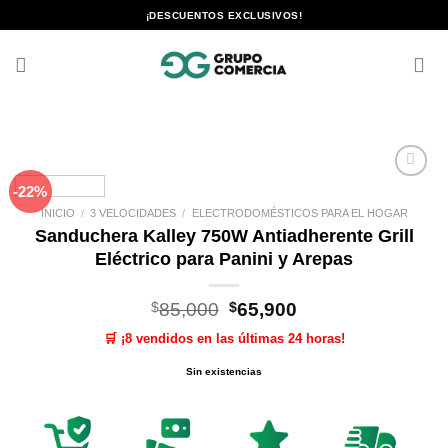
Saltar
¡DESCUENTOS EXCLUSIVOS!
al
contenido
-22%
Añadir
a la
INICIO
/
3 VELOCIDADES
/
ELECTRODOMÉSTICOS PARA EL HOGAR
lista de
Sanduchera Kalley 750W Antiadherente Grill
deseos
Eléctrico para Panini y Arepas
El
El
$
85,000
$
65,900
precio
precio
🛒 ¡8 vendidos en las últimas 24 horas!
original
actual
era:
es:
Sin existencias
$85,000.
$65,900.