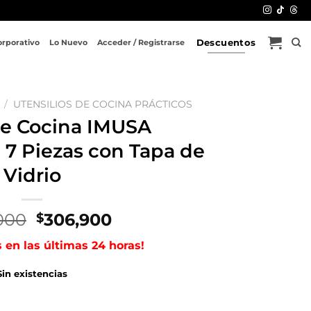
Descuentos
orporativo
Lo Nuevo
Acceder / Registrarse
/
UTENSILIOS DE COCINA PRÁCTICOS
de Cocina IMUSA
 7 Piezas con Tapa de
Vidrio
El
El
000
306,900
$
precio
precio
s en las últimas 24 horas!
original
actual
era:
es:
Sin existencias
$358,000.
$306,900.