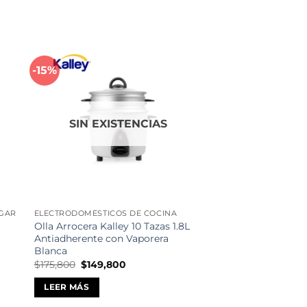
-15%
dir
Añadir
a
a la
 de
lista de
eos
deseos
SIN EXISTENCIAS
OGAR
ELECTRODOMÉSTICOS DE COCINA
Olla Arrocera Kalley 10 Tazas 1.8L
Antiadherente con Vaporera
Blanca
El
El
$
175,800
$
149,800
precio
precio
original
actual
LEER MÁS
era:
es:
$175,800.
$149,800.