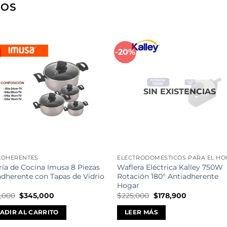
DOS
%
-20%
Añadir
Aña
a la
a l
lista de
lista
deseos
des
SIN EXISTENCIAS
ADHERENTES
ELECTRODOMÉSTICOS PARA EL H
ría de Cocina Imusa 8 Piezas
Waflera Eléctrica Kalley 750W
adherente con Tapas de Vidrio
Rotación 180° Antiadherente
Hogar
El
El
El
El
,000
$
345,000
$
225,000
$
178,900
precio
precio
precio
precio
original
actual
original
actual
ADIR AL CARRITO
LEER MÁS
era:
es:
era:
es:
$458,000.
$345,000.
$225,000.
$178,900.