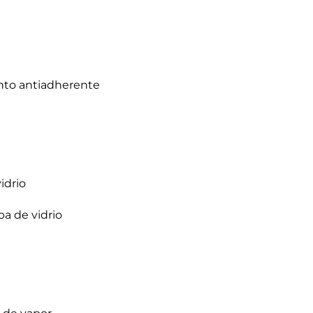
nto antiadherente
idrio
a de vidrio