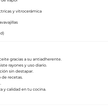
 de vapor
ctricas y vitrocerámica
avavajillas
ud)
ite gracias a su antiadherente.
ste rayones y uso diario.
ción sin destapar.
 de recetas.
.
 y calidad en tu cocina.