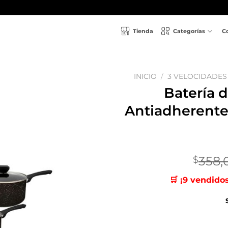
Tienda
Categorías
C
INICIO
/
3 VELOCIDADES
Batería 
Añadir
Antiadherente
a la
lista
de
deseos
358,
$
🛒 ¡9 vendido