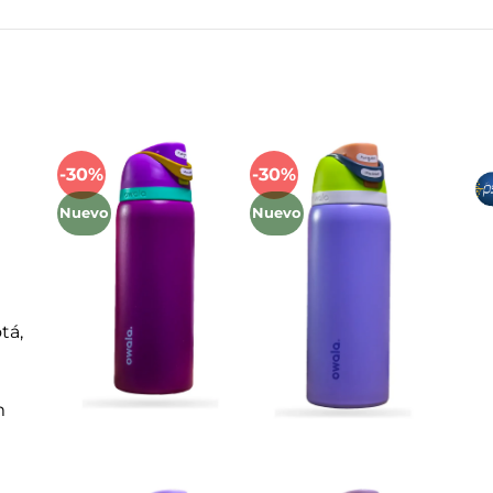
Mét
-30%
-30%
Añadir
Añadir
a la
a la
Nuevo
Nuevo
lista
lista
de
de
deseos
deseos
tá,
m