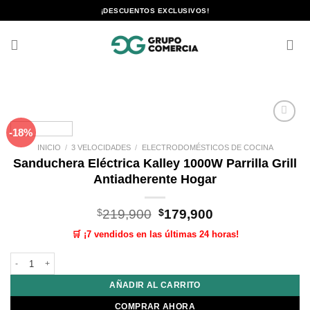
Saltar
¡DESCUENTOS EXCLUSIVOS!
al
contenido
-18%
Añadir
a la
INICIO
/
3 VELOCIDADES
/
ELECTRODOMÉSTICOS DE COCINA
lista de
Sanduchera Eléctrica Kalley 1000W Parrilla Grill
deseos
Antiadherente Hogar
El
El
$
219,900
$
179,900
precio
precio
🛒 ¡7 vendidos en las últimas 24 horas!
original
actual
era:
es:
Sanduchera Eléctrica Kalley 1000W Parrilla Grill Antiadherente Hogar canti
$219,900.
$179,900.
AÑADIR AL CARRITO
COMPRAR AHORA