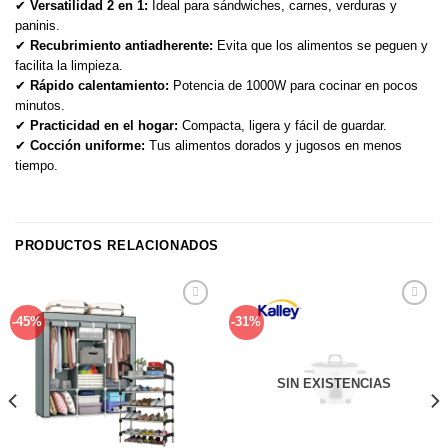
✔
Versatilidad 2 en 1:
Ideal para sándwiches, carnes, verduras y
paninis.
✔
Recubrimiento antiadherente:
Evita que los alimentos se peguen y
facilita la limpieza.
✔
Rápido calentamiento:
Potencia de 1000W para cocinar en pocos
minutos.
✔
Practicidad en el hogar:
Compacta, ligera y fácil de guardar.
✔
Cocción uniforme:
Tus alimentos dorados y jugosos en menos
tiempo.
PRODUCTOS RELACIONADOS
Añadir
Añadir
-45%
-31%
a la
a la
lista de
lista de
deseos
deseos
SIN EXISTENCIAS