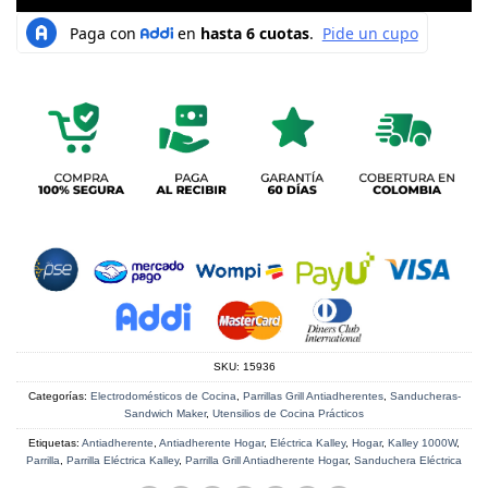
SKU:
15936
Categorías:
Electrodomésticos de Cocina
,
Parrillas Grill Antiadherentes
,
Sanducheras-
Sandwich Maker
,
Utensilios de Cocina Prácticos
Etiquetas:
Antiadherente
,
Antiadherente Hogar
,
Eléctrica Kalley
,
Hogar
,
Kalley 1000W
,
Parrilla
,
Parrilla Eléctrica Kalley
,
Parrilla Grill Antiadherente Hogar
,
Sanduchera Eléctrica