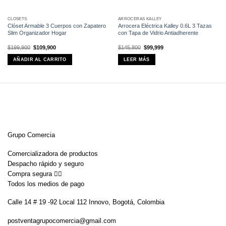
CLOSETS
ARROCERAS KALLEY
Clóset Armable 3 Cuerpos con Zapatero
Arrocera Eléctrica Kalley 0.6L 3 Tazas
Slim Organizador Hogar
con Tapa de Vidrio Antiadherente
El
El
El
El
$
199,900
$
109,900
$
145,800
$
99,999
precio
precio
precio
precio
original
actual
original
actual
AÑADIR AL CARRITO
LEER MÁS
era:
es:
era:
es:
$199,900.
$109,900.
$145,800.
$99,999.
Grupo Comercia
Comercializadora de productos
Despacho rápido y seguro
Compra segura 👇🏼
Todos los medios de pago
Calle 14 # 19 -92 Local 112 Innovo, Bogotá, Colombia
postventagrupocomercia@gmail.com