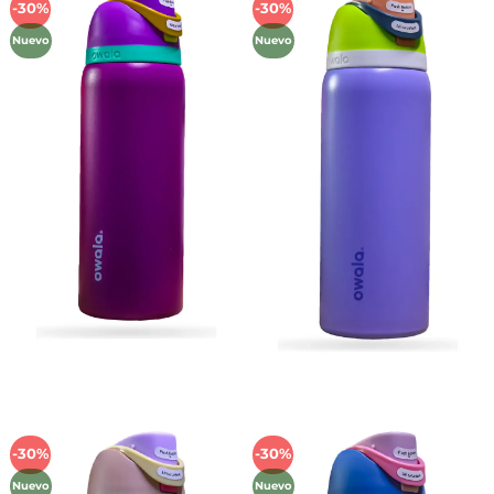
-30%
-30%
Añadir
Añadir
a la
a la
Nuevo
Nuevo
lista de
lista de
deseos
deseos
-30%
-30%
Añadir
Añadir
a la
a la
Nuevo
Nuevo
lista de
lista de