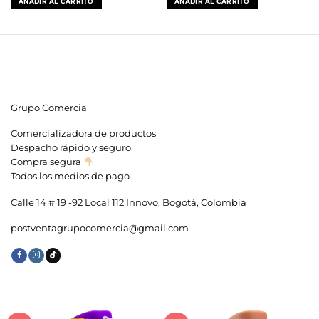
AÑADIR AL CARRITO
AÑADIR AL CARRITO
era:
es:
era:
es:
$129,900.
$84,900.
$31,900.
$16,900.
Grupo Comercia
Comercializadora de productos
Despacho rápido y seguro
Compra segura
Todos los medios de pago
Calle 14 # 19 -92 Local 112 Innovo, Bogotá, Colombia
postventagrupocomercia@gmail.com