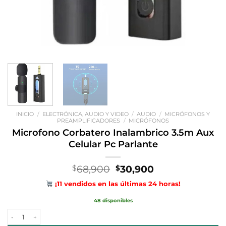
INICIO
/
ELECTRÓNICA, AUDIO Y VIDEO
/
AUDIO
/
MICRÓFONOS Y
PREAMPLIFICADORES
/
MICRÓFONOS
Microfono Corbatero Inalambrico 3.5m Aux
Celular Pc Parlante
El
El
68,900
30,900
$
$
precio
precio
¡11 vendidos en las últimas 24 horas!
original
actual
era:
es:
48 disponibles
$68,900.
$30,900.
Microfono Corbatero Inalambrico 3.5m Aux Celular Pc Parlante canti