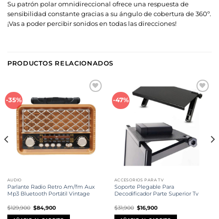
Su patrón polar omnidireccional ofrece una respuesta de
sensibilidad constante gracias a su ángulo de cobertura de 360º.
¡Vas a poder percibir sonidos en todas las direcciones!
PRODUCTOS RELACIONADOS
Añadir
Añadir
-35%
-47%
a la
a la
lista de
lista de
deseos
deseos
AUDIO
ACCESORIOS PARA TV
Parlante Radio Retro Am/fm Aux
Soporte Plegable Para
Mp3 Bluetooth Portátil Vintage
Decodificador Parte Superior Tv
El
El
El
El
$
129,900
$
84,900
$
31,900
$
16,900
precio
precio
precio
precio
original
actual
original
actual