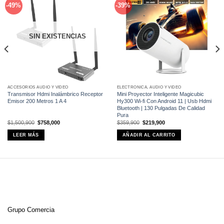
Añadir
Añadir
-49%
-39%
a la
a la
lista de
lista de
deseos
deseos
SIN EXISTENCIAS
ACCESORIOS AUDIO Y VIDEO
ELECTRÓNICA, AUDIO Y VIDEO
Transmisor Hdmi Inalámbrico Receptor
Mini Proyector Inteligente Magicubic
Emisor 200 Metros 1 A 4
Hy300 Wi-fi Con Android 11 | Usb Hdmi
Bluetooth | 130 Pulgadas De Calidad
Pura
El
El
El
El
$
1,500,900
$
758,000
$
359,900
$
219,900
precio
precio
precio
precio
original
actual
original
actual
LEER MÁS
AÑADIR AL CARRITO
era:
es:
era:
es:
$1,500,900.
$758,000.
$359,900.
$219,900.
Grupo Comercia