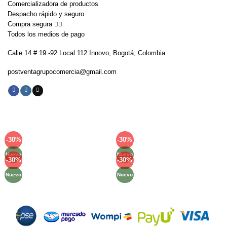
Comercializadora de productos
Despacho rápido y seguro
Compra segura 👇🏼
Todos los medios de pago
Calle 14 # 19 -92 Local 112 Innovo, Bogotá, Colombia
postventagrupocomercia@gmail.com
-30%
-30%
Añadir
Añadir
a la
a la
Nuevo
Nuevo
lista de
lista de
-30%
-30%
Añadir
Añadir
deseos
deseos
a la
a la
Nuevo
Nuevo
lista de
lista de
deseos
deseos
Métodos de Pago