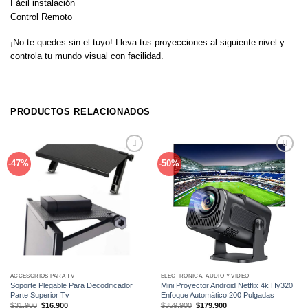
Fácil instalación
Control Remoto
¡No te quedes sin el tuyo! Lleva tus proyecciones al siguiente nivel y
controla tu mundo visual con facilidad.
PRODUCTOS RELACIONADOS
Añadir
Añadir
-47%
-50%
a la
a la
lista de
lista de
deseos
deseos
ACCESORIOS PARA TV
ELECTRÓNICA, AUDIO Y VIDEO
Soporte Plegable Para Decodificador
Mini Proyector Android Netflix 4k Hy320
Parte Superior Tv
Enfoque Automático 200 Pulgadas
El
El
El
El
$
31,900
$
16,900
$
359,900
$
179,900