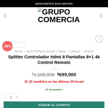
Saltar
¡DESCUENTOS EXCLUSIVOS!
al
contenido
-36%
Añadir
a la
INICIO
/
ELECTRÓNICA, AUDIO Y VIDEO
/
CABLES
/
OTROS
lista de
Splitter Controlador Hdmi 8 Pantallas 8×1 4k
deseos
Control Remoto
El
El
$
1,100,900
$
699,900
precio
precio
🛒 ¡11 vendidos en las últimas 24 horas!
original
actual
era:
es:
50 disponibles
$1,100,900.
$699,900.
Splitter Controlador Hdmi 8 Pantallas 8x1 4k Control Remoto cantidad
AÑADIR AL CARRITO