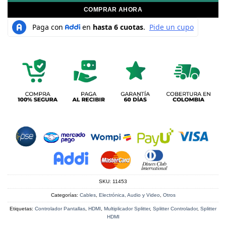
COMPRAR AHORA
SKU:
11453
Categorías:
Cables
,
Electrónica, Audio y Video
,
Otros
Etiquetas:
Controlador Pantallas
,
HDMI
,
Multiplicador Splitter
,
Splitter Controlador
,
Splitter
HDMI