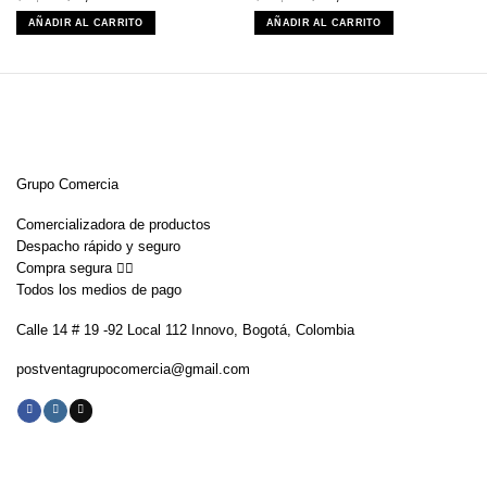
precio
precio
precio
precio
original
actual
original
actual
AÑADIR AL CARRITO
AÑADIR AL CARRITO
era:
es:
era:
es:
$31,900.
$16,900.
$359,900.
$179,900.
Grupo Comercia
Comercializadora de productos
Despacho rápido y seguro
Compra segura 👇🏼
Todos los medios de pago
Calle 14 # 19 -92 Local 112 Innovo, Bogotá, Colombia
postventagrupocomercia@gmail.com