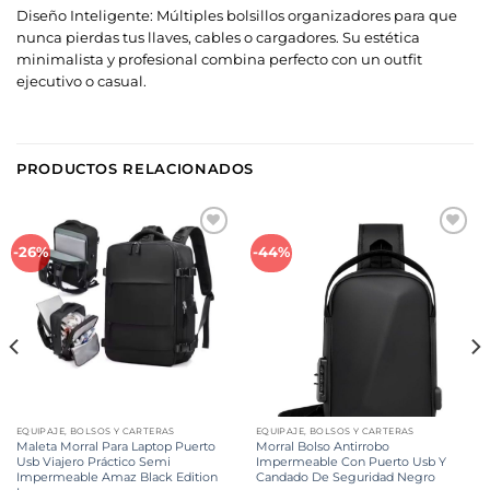
Diseño Inteligente: Múltiples bolsillos organizadores para que
nunca pierdas tus llaves, cables o cargadores. Su estética
minimalista y profesional combina perfecto con un outfit
ejecutivo o casual.
PRODUCTOS RELACIONADOS
Añadir
Añadir
-26%
-44%
a la
a la
lista de
lista de
deseos
deseos
EQUIPAJE, BOLSOS Y CARTERAS
EQUIPAJE, BOLSOS Y CARTERAS
Maleta Morral Para Laptop Puerto
Morral Bolso Antirrobo
Usb Viajero Práctico Semi
Impermeable Con Puerto Usb Y
Impermeable Amaz Black Edition
Candado De Seguridad Negro