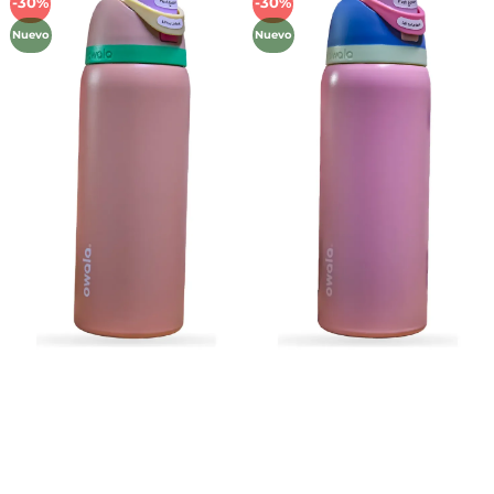
-30%
-30%
Añadir
Añadir
a la
a la
Nuevo
Nuevo
lista de
lista de
deseos
deseos
Métodos de Pago