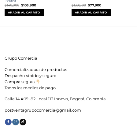
Innovo
El
El
El
El
$
140,900
$
103,900
$
139,900
$
77,900
precio
precio
precio
precio
original
actual
original
actual
AÑADIR AL CARRITO
AÑADIR AL CARRITO
era:
es:
era:
es:
$140,900.
$103,900.
$139,900.
$77,900.
Grupo Comercia
Comercializadora de productos
Despacho rápido y seguro
Compra segura
Todos los medios de pago
Calle 14 # 19 -92 Local 112 Innovo, Bogotá, Colombia
postventagrupocomercia@gmail.com