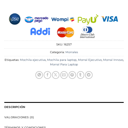
SKU:
16257
Categoría:
Morrales
Etiquetas:
Mochila ejecutiva
,
Mochila para laptop
,
Morral Ejecutivo
,
Morral Innovo
,
Morral Para Laptop
DESCRIPCIÓN
VALORACIONES (0)
TÉRMINOS Y CONDICIONES