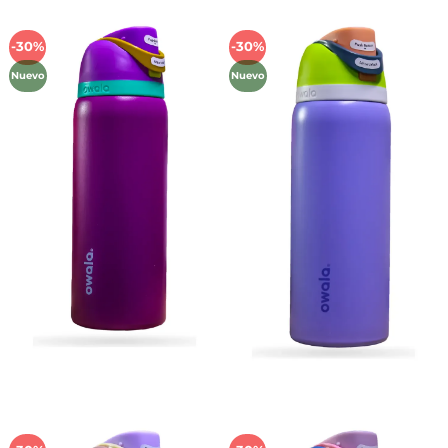
-30%
-30%
Añadir
Añadir
a la
a la
Nuevo
Nuevo
lista de
lista de
deseos
deseos