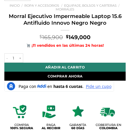
INICIO
/
ROPA Y ACCESORIOS
/
EQUIPAJE, BOLSOS Y CARTERAS
/
MORRALES
Morral Ejecutivo Impermeable Laptop 15.6
Antifluido Innovo Negro Negro
El
El
165,900
149,000
$
$
precio
precio
¡11 vendidos en las últimas 24 horas!
original
actual
era:
es:
Morral Ejecutivo Impermeable Laptop 15.6 Antifluido Innovo Negro N
$165,900.
$149,000.
AÑADIR AL CARRITO
COMPRAR AHORA