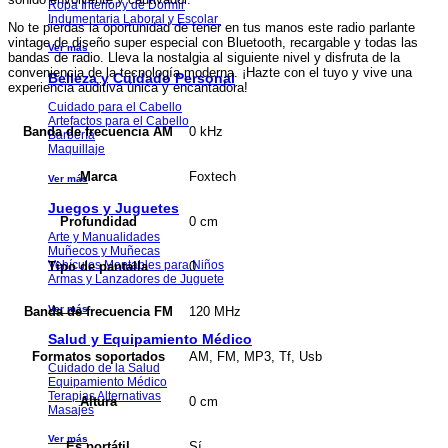
Ropa Interior y de Dormir
Indumentaria Laboral y Escolar
No te pierdas la oportunidad de tener en tus manos este radio parlante
vintage de diseño super especial con Bluetooth, recargable y todas las
Ver más
bandas de radio. Lleva la nostalgia al siguiente nivel y disfruta de la
conveniencia de la tecnología moderna. ¡Hazte con el tuyo y vive una
Belleza y Cuidado Personal
experiencia auditiva única y encantadora!
Cuidado para el Cabello
Artefactos para el Cabello
0 kHz
Banda de frecuencia AM
Barbería
Maquillaje
Foxtech
Marca
Ver más
Juegos y Juguetes
0 cm
Profundidad
Arte y Manualidades
Muñecos y Muñecas
Vehículos Montables para Niños
0
Tipo de pantalla
Armas y Lanzadores de Juguete
Ver más
120 MHz
Banda de frecuencia FM
Salud y Equipamiento Médico
AM, FM, MP3, Tf, Usb
Formatos soportados
Cuidado de la Salud
Equipamiento Médico
Terapias Alternativas
0 cm
Altura
Masajes
Ver más
Sí
Es portátil