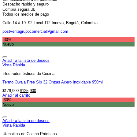
Despacho rápido y seguro
Compra segura 👇🏼
Todos los medios de pago
Calle 14 # 19 -92 Local 112 Innovo, Bogotá, Colombia
postventagrupocomercia@gmail.com
-30%
Nuevo
Añadir a la lista de deseos
Vista Rápida
Electrodomésticos de Cocina
Termo Owala Free Sip 32 Onzas Acero Inoxidable 950ml
El
El
$
179,900
$
125,900
precio
precio
Añadir al carrito
original
actual
-30%
era:
es:
Nuevo
$179,900.
$125,900.
Añadir a la lista de deseos
Vista Rápida
Utensilios de Cocina Prácticos