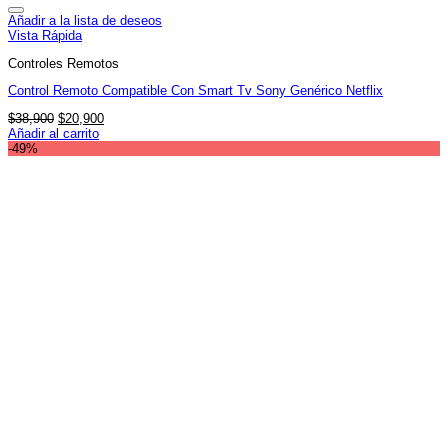
Añadir a la lista de deseos
Vista Rápida
Controles Remotos
Control Remoto Compatible Con Smart Tv Sony Genérico Netflix
El
El
$
38,900
$
20,900
precio
precio
Añadir al carrito
original
actual
-49%
era:
es:
$38,900.
$20,900.