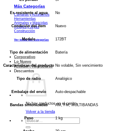
Más Categorías
No
Es resistente al agua
Cámaras y Accesorios
Herramientas
Animales y Mascotas
Nuevo
Condición del ítem
Relojes y Joyas
Construcción
172BT
Modelo
Ver todas las categorías
Batería
Tipo de alimentación
Corporativo
Lo Nuevo
No volable, Sin vencimiento
Características del producto
Acceder / Registrarse
Descuentos
Analógico
Tipo de radio
Auto-despachable
Embalaje del envío
No hay productos en el carrito.
AM, FM, MULTIBANDAS
Bandas sintonizadas
Volver a la tienda
1 kg
Peso
Buscar
por: