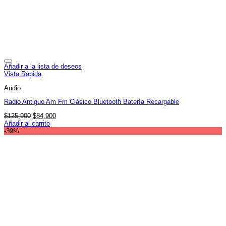
Añadir a la lista de deseos
Vista Rápida
Audio
Radio Antiguo Am Fm Clásico Bluetooth Batería Recargable
El
El
$
125,900
$
84,900
precio
precio
Añadir al carrito
original
actual
-39%
era:
es:
$125,900.
$84,900.