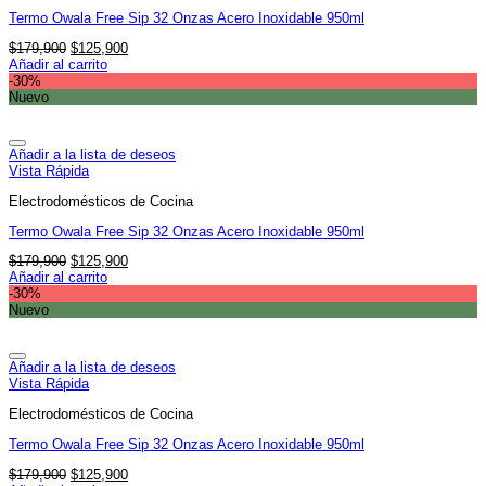
Termo Owala Free Sip 32 Onzas Acero Inoxidable 950ml
El
El
$
179,900
$
125,900
precio
precio
Añadir al carrito
original
actual
-30%
era:
es:
Nuevo
$179,900.
$125,900.
Añadir a la lista de deseos
Vista Rápida
Electrodomésticos de Cocina
Termo Owala Free Sip 32 Onzas Acero Inoxidable 950ml
El
El
$
179,900
$
125,900
precio
precio
Añadir al carrito
original
actual
-30%
era:
es:
Nuevo
$179,900.
$125,900.
Añadir a la lista de deseos
Vista Rápida
Electrodomésticos de Cocina
Termo Owala Free Sip 32 Onzas Acero Inoxidable 950ml
El
El
$
179,900
$
125,900