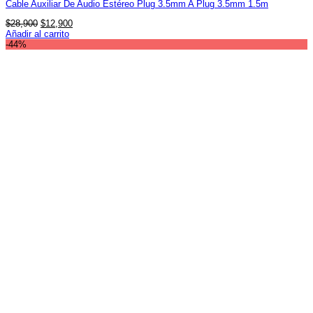
Cable Auxiliar De Audio Estéreo Plug 3.5mm A Plug 3.5mm 1.5m
El
El
$
28,900
$
12,900
precio
precio
Añadir al carrito
original
actual
-44%
era:
es:
$28,900.
$12,900.