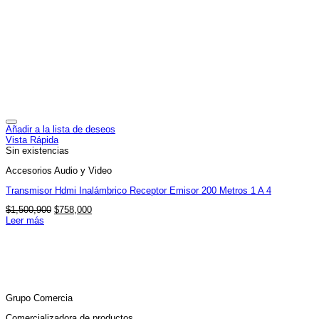
Añadir a la lista de deseos
Vista Rápida
Sin existencias
Accesorios Audio y Video
Transmisor Hdmi Inalámbrico Receptor Emisor 200 Metros 1 A 4
El
El
$
1,500,900
$
758,000
precio
precio
Leer más
original
actual
era:
es:
$1,500,900.
$758,000.
Grupo Comercia
Comercializadora de productos