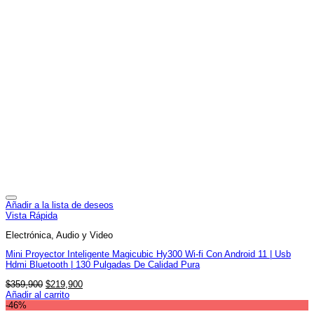
Añadir a la lista de deseos
Vista Rápida
Electrónica, Audio y Video
Mini Proyector Inteligente Magicubic Hy300 Wi-fi Con Android 11 | Usb
Hdmi Bluetooth | 130 Pulgadas De Calidad Pura
El
El
$
359,900
$
219,900
precio
precio
Añadir al carrito
original
actual
-46%