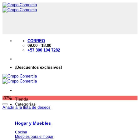
Saltar
al
contenido
CORREO
09:00 - 18:00
+57 300 104 7282
¡Descuentos exclusivos!
-37%
Tienda
Categorías
Añadir a la lista de deseos
Hogar y Muebles
Cocina
Muebles para el hogar