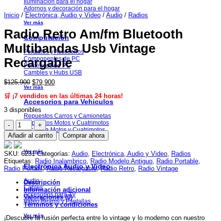
Iluminación para el hogar
Adornos y decoración para el hogar
Inicio
/
Electrónica, Audio y Video
/
Audio
/
Radios
Ver más
Radio Retro Am/fm Bluetooth
Computación
Multibandas Usb Vintage
Portátiles y Accesorios
Componentes de PC
Recargable
Periféricos de PC
Cambles y Hubs USB
El
El
$
125,900
$
79,900
Ver más
precio
precio
🛒 ¡7 vendidos en las últimas 24 horas!
original
actual
Accesorios para Vehiculos
era:
es:
3 disponibles
$125,900.
$79,900.
Repuestos Carros y Camionetas
Radio
Repuestos Motos y Cuatrimotos
Acc. para Motos y Cuatrimotos
Retro
Añadir al carrito
Comprar ahora
Tuning
Am/fm
Bluetooth
Ver más
Multibandas
SKU:
6231
Categorías:
Audio
,
Electrónica, Audio y Video
,
Radios
Usb
Etiquetas:
Radio Inalambrico
,
Radio Modelo Antiguo
,
Radio Portable
,
Electrónica Audio y Video
Vintage
Radio Portatil
,
Radio Recargable
,
Radio Retro
,
Radio Vintage
Recargable
Audio
Descripción
cantidad
Cables
Información adicional
Accesorios para TV
Valoraciones (0)
Video Beams y Pantallas
Términos y condiciones
Ver más
¡Descubre la fusión perfecta entre lo vintage y lo moderno con nuestro