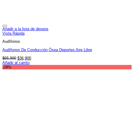
Añadir a la lista de deseos
Vista Rápida
Audífonos
Audífonos De Conducción Ósea Deportes Aire Libre
El
El
$
65,900
$
36,900
precio
precio
Añadir al carrito
original
actual
-29%
era:
es:
$65,900.
$36,900.