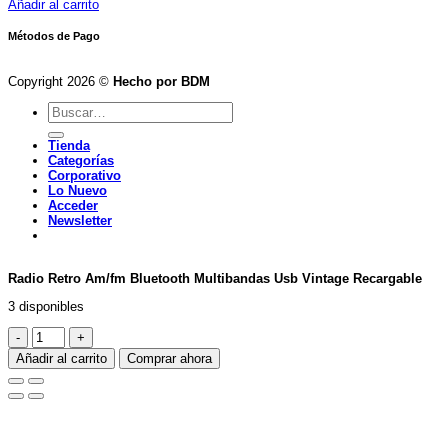
precio
precio
Añadir al carrito
original
actual
era:
es:
Métodos de Pago
$179,900.
$125,900.
Copyright 2026 ©
Hecho por BDM
Buscar
por:
Tienda
Categorías
Corporativo
Lo Nuevo
Acceder
Newsletter
Radio Retro Am/fm Bluetooth Multibandas Usb Vintage Recargable
3 disponibles
Radio
Retro
Añadir al carrito
Comprar ahora
Am/fm
Bluetooth
Multibandas
Usb
Vintage
Recargable