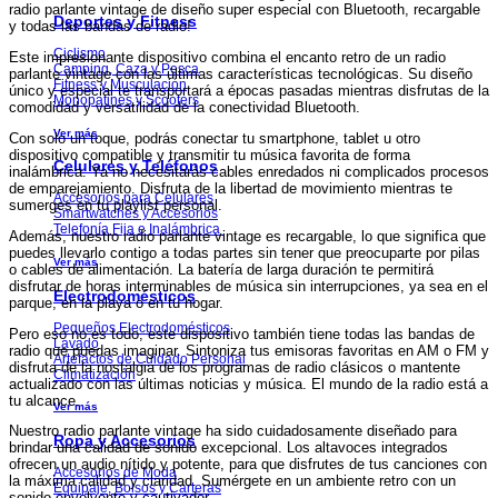
radio parlante vintage de diseño super especial con Bluetooth, recargable
Deportes y Fitness
y todas las bandas de radio!
Ciclismo
Este impresionante dispositivo combina el encanto retro de un radio
Camping, Caza y Pesca
parlante vintage con las últimas características tecnológicas. Su diseño
Fitness y Musculación
único y especial te transportará a épocas pasadas mientras disfrutas de la
Monopatines y Scooters
comodidad y versatilidad de la conectividad Bluetooth.
Ver más
Con solo un toque, podrás conectar tu smartphone, tablet u otro
dispositivo compatible y transmitir tu música favorita de forma
Celulares y Teléfonos
inalámbrica. Ya no necesitarás cables enredados ni complicados procesos
de emparejamiento. Disfruta de la libertad de movimiento mientras te
Accesorios para Celulares
sumerges en tu playlist personal.
Smartwatches y Accesorios
Telefonía Fija e Inalámbrica
Además, nuestro radio parlante vintage es recargable, lo que significa que
puedes llevarlo contigo a todas partes sin tener que preocuparte por pilas
Ver más
o cables de alimentación. La batería de larga duración te permitirá
disfrutar de horas interminables de música sin interrupciones, ya sea en el
Electrodomésticos
parque, en la playa o en tu hogar.
Pequeños Electrodomésticos
Pero eso no es todo, este dispositivo también tiene todas las bandas de
Lavado
radio que puedas imaginar. Sintoniza tus emisoras favoritas en AM o FM y
Artefactos de Cuidado Personal
disfruta de la nostalgia de los programas de radio clásicos o mantente
Climatización
actualizado con las últimas noticias y música. El mundo de la radio está a
tu alcance.
Ver más
Nuestro radio parlante vintage ha sido cuidadosamente diseñado para
Ropa y Accesorios
brindar una calidad de sonido excepcional. Los altavoces integrados
ofrecen un audio nítido y potente, para que disfrutes de tus canciones con
Accesorios de Moda
la máxima calidad y claridad. Sumérgete en un ambiente retro con un
Equipaje, Bolsos y Carteras
sonido envolvente y cautivador.