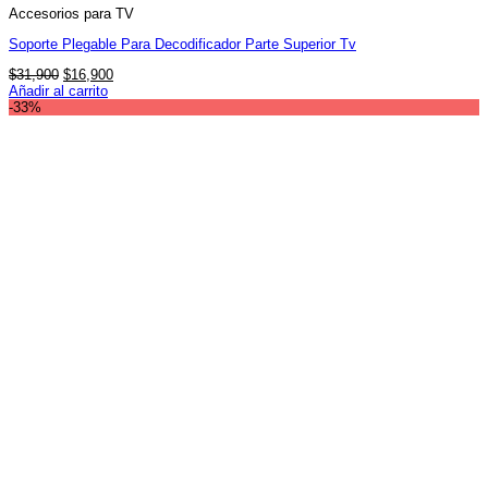
Accesorios para TV
Soporte Plegable Para Decodificador Parte Superior Tv
El
El
$
31,900
$
16,900
precio
precio
Añadir al carrito
original
actual
-33%
era:
es:
$31,900.
$16,900.