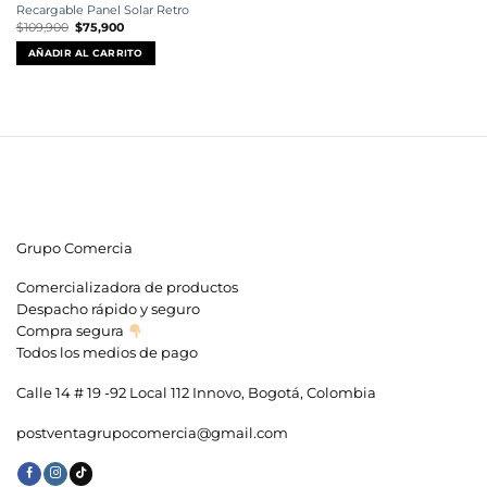
Recargable Panel Solar Retro
El
El
$
109,900
$
75,900
precio
precio
original
actual
AÑADIR AL CARRITO
era:
es:
$109,900.
$75,900.
Grupo Comercia
Comercializadora de productos
Despacho rápido y seguro
Compra segura
Todos los medios de pago
Calle 14 # 19 -92 Local 112 Innovo, Bogotá, Colombia
postventagrupocomercia@gmail.com