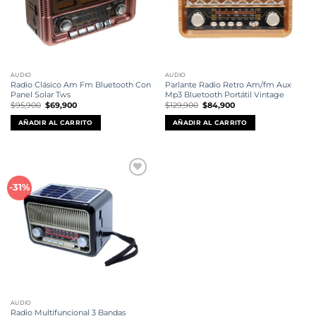
AUDIO
AUDIO
Radio Clásico Am Fm Bluetooth Con
Parlante Radio Retro Am/fm Aux
Panel Solar Tws
Mp3 Bluetooth Portátil Vintage
El
El
El
El
$
95,900
$
69,900
$
129,900
$
84,900
precio
precio
precio
precio
original
actual
original
actual
AÑADIR AL CARRITO
AÑADIR AL CARRITO
era:
es:
era:
es:
$95,900.
$69,900.
$129,900.
$84,900.
Añadir
-31%
a la
lista de
deseos
AUDIO
Radio Multifuncional 3 Bandas