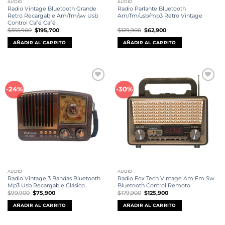
AUDIO
AUDIO
Radio Vintage Bluetooth Grande
Radio Parlante Bluetooth
Retro Recargable Am/fm/sw Usb
Am/fm/usb/mp3 Retro Vintage
Control Café Café
El
El
El
El
$
355,900
$
195,700
$
129,900
$
62,900
precio
precio
precio
precio
original
actual
original
actual
AÑADIR AL CARRITO
AÑADIR AL CARRITO
era:
es:
era:
es:
$355,900.
$195,700.
$129,900.
$62,900.
Añadir
Añadir
-24%
-30%
a la
a la
lista de
lista de
deseos
deseos
AUDIO
AUDIO
Radio Vintage 3 Bandas Bluetooth
Radio Fox Tech Vintage Am Fm Sw
Mp3 Usb Recargable Clásico
Bluetooth Control Remoto
El
El
El
El
$
99,900
$
75,900
$
179,900
$
125,900
precio
precio
precio
precio
original
actual
original
actual
AÑADIR AL CARRITO
AÑADIR AL CARRITO
era:
es:
era:
es:
$99,900.
$75,900.
$179,900.
$125,900.