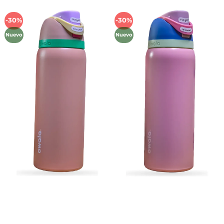
-30%
-30%
Añadir
Añadir
a la
a la
Nuevo
Nuevo
lista de
lista de
deseos
deseos