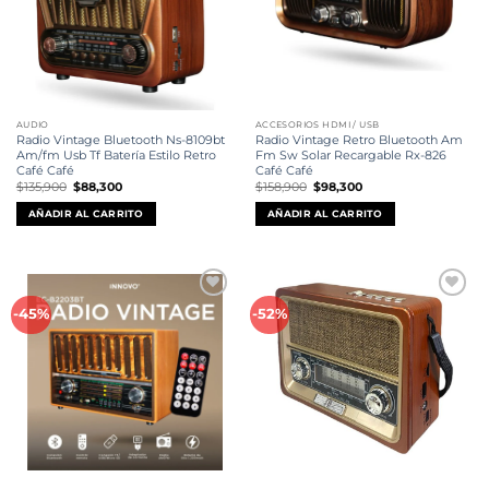
AUDIO
ACCESORIOS HDMI / USB
Radio Vintage Bluetooth Ns-8109bt
Radio Vintage Retro Bluetooth Am
Am/fm Usb Tf Batería Estilo Retro
Fm Sw Solar Recargable Rx-826
Café Café
Café Café
El
El
El
El
$
135,900
$
88,300
$
158,900
$
98,300
precio
precio
precio
precio
original
actual
original
actual
AÑADIR AL CARRITO
AÑADIR AL CARRITO
era:
es:
era:
es:
$135,900.
$88,300.
$158,900.
$98,300.
Añadir
Añadir
-45%
-52%
a la
a la
lista de
lista de
deseos
deseos