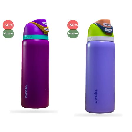
-30%
-30%
Añadir
Añadir
a la
a la
Nuevo
Nuevo
lista de
lista de
deseos
deseos