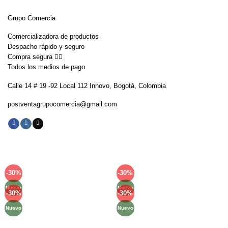
Grupo Comercia
Comercializadora de productos
Despacho rápido y seguro
Compra segura 👇🏼
Todos los medios de pago
Calle 14 # 19 -92 Local 112 Innovo, Bogotá, Colombia
postventagrupocomercia@gmail.com
-30%
-30%
Añadir
Añadir
a la
a la
Nuevo
Nuevo
lista de
lista de
-30%
-30%
Añadir
Añadir
deseos
deseos
a la
a la
Nuevo
Nuevo
lista de
lista de
deseos
deseos
Métodos de Pago