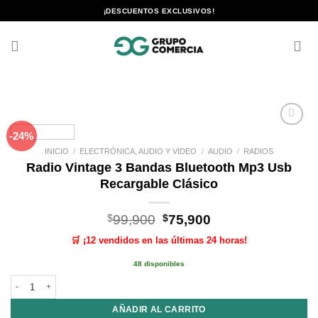
Saltar
¡DESCUENTOS EXCLUSIVOS!
al
contenido
-24%
Añadir
a la
INICIO
/
ELECTRÓNICA, AUDIO Y VIDEO
/
AUDIO
/
RADIOS
lista de
Radio Vintage 3 Bandas Bluetooth Mp3 Usb
deseos
Recargable Clásico
El
El
$
99,900
$
75,900
precio
precio
🛒 ¡12 vendidos en las últimas 24 horas!
original
actual
era:
es:
48 disponibles
$99,900.
$75,900.
Radio Vintage 3 Bandas Bluetooth Mp3 Usb Recargable Clásico cantidad
AÑADIR AL CARRITO