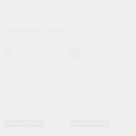
Personas que buscan un radio portátil y fácil de usar
Coleccionistas de radios vintage
PRODUCTOS RELACIONADOS
Añadir
Añadir
-41%
-49%
a la
a la
lista de
lista de
deseos
deseos
ACCESORIOS
AUDIO
Parlante Bluetooth Resistente Al Agua
Micrófono Inalámbrico Para Celular
Ipx7 Tws Usb Tipo C
Tablet K8 Tipo C Novedoso Color Negro
El
El
El
El
$
115,900
$
68,900
$
69,900
$
35,900
precio
precio
precio
precio
original
actual
original
actual
AÑADIR AL CARRITO
AÑADIR AL CARRITO
era:
es:
era:
es:
$115,900.
$68,900.
$69,900.
$35,900.