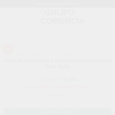
Saltar
¡DESCUENTOS EXCLUSIVOS!
al
contenido
-31%
Añadir
a la
INICIO
/
ELECTRÓNICA, AUDIO Y VIDEO
/
AUDIO
/
RADIOS
lista de
Radio Multifuncional 3 Bandas Recargable Panel
deseos
Solar Retro
El
El
$
109,900
$
75,900
precio
precio
🛒 ¡12 vendidos en las últimas 24 horas!
original
actual
era:
es:
492 disponibles
$109,900.
$75,900.
Radio Multifuncional 3 Bandas Recargable Panel Solar Retro cantidad
AÑADIR AL CARRITO