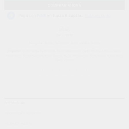
COMPRAR AHORA
SKU:
10338
Categorías:
Audio
,
Electrónica, Audio y Video
,
Radios
Etiquetas:
Radio Carga Panel Solar
,
Radio Inalambrico
,
Radio Modelo Antiguo
,
Radio
Panel Solar
,
Radio Portable
,
Radio Portatil
,
Radio Recargable
,
Radio Retro
,
Radio Solar
,
Radio Vintage
DESCRIPCIÓN
INFORMACIÓN ADICIONAL
VALORACIONES (0)