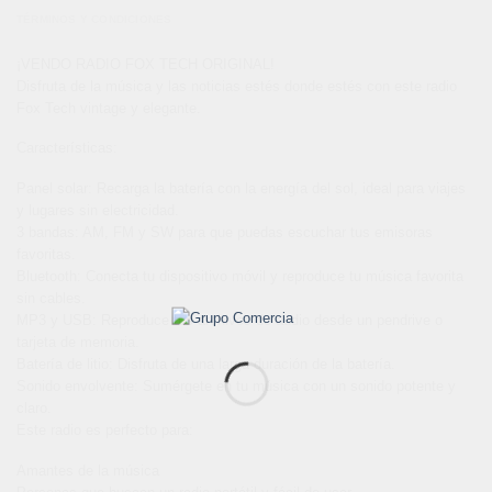
TÉRMINOS Y CONDICIONES
¡VENDO RADIO FOX TECH ORIGINAL!
Disfruta de la música y las noticias estés donde estés con este radio
Fox Tech vintage y elegante.
Características:
Panel solar: Recarga la batería con la energía del sol, ideal para viajes
y lugares sin electricidad.
3 bandas: AM, FM y SW para que puedas escuchar tus emisoras
favoritas.
Bluetooth: Conecta tu dispositivo móvil y reproduce tu música favorita
sin cables.
MP3 y USB: Reproduce tus archivos de audio desde un pendrive o
tarjeta de memoria.
Batería de litio: Disfruta de una larga duración de la batería.
Sonido envolvente: Sumérgete en tu música con un sonido potente y
claro.
Este radio es perfecto para:
Amantes de la música