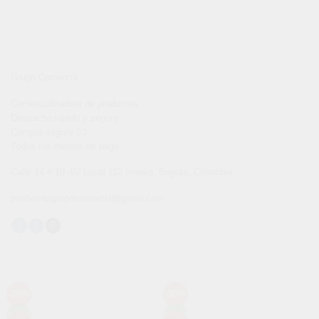
Grupo Comercia
Comercializadora de productos
Despacho rápido y seguro
Compra segura 👇🏼
Todos los medios de pago
Calle 14 # 19 -92 Local 112 Innovo, Bogotá, Colombia
postventagrupocomercia@gmail.com
-30%
-30%
Añadir
Añadir
a la
a la
Nuevo
Nuevo
lista de
lista de