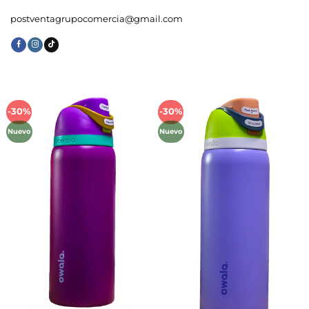
postventagrupocomercia@gmail.com
-30%
-30%
Añadir
Añadir
a la
a la
Nuevo
Nuevo
lista de
lista de
deseos
deseos