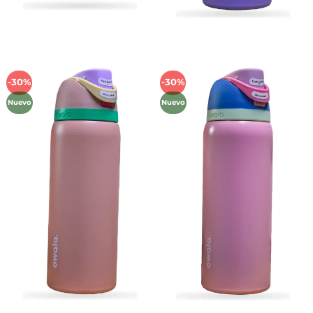
-30%
-30%
Añadir
Añadir
a la
a la
Nuevo
Nuevo
lista de
lista de
deseos
deseos