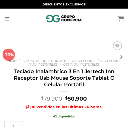
Saltar
¡DESCUENTOS EXCLUSIVOS!
al
contenido
-36%
Añadir
a la
INICIO
/
COMPUTACIÓN
/
PORTÁTILES Y ACCESORIOS
/
ACCESORIOS
lista de
PARA PORTÁTILES
/
KITS PARA PORTÁTILES
deseos
Teclado Inalambrico 3 En 1 Jertech Inn
Receptor Usb Mouse Soporte Tablet O
Celular Portatil
El
El
79,900
50,900
$
$
precio
precio
🛒 ¡10 vendidos en las últimas 24 horas!
original
actual
era:
es:
42 disponibles
$79,900.
$50,900.
Teclado Inalambrico 3 En 1 Jertech Inn Receptor Usb Mouse Soporte Ta