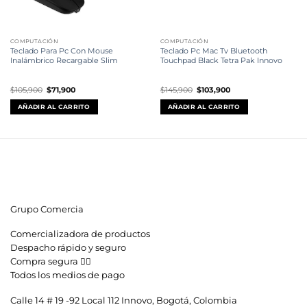
COMPUTACIÓN
COMPUTACIÓN
Teclado Para Pc Con Mouse
Teclado Pc Mac Tv Bluetooth
Inalámbrico Recargable Slim
Touchpad Black Tetra Pak Innovo
El
El
El
El
$
105,900
$
71,900
$
145,900
$
103,900
precio
precio
precio
precio
original
actual
original
actual
AÑADIR AL CARRITO
AÑADIR AL CARRITO
era:
es:
era:
es:
$105,900.
$71,900.
$145,900.
$103,900.
Grupo Comercia
Comercializadora de productos
Despacho rápido y seguro
Compra segura 👇🏼
Todos los medios de pago
Calle 14 # 19 -92 Local 112 Innovo, Bogotá, Colombia