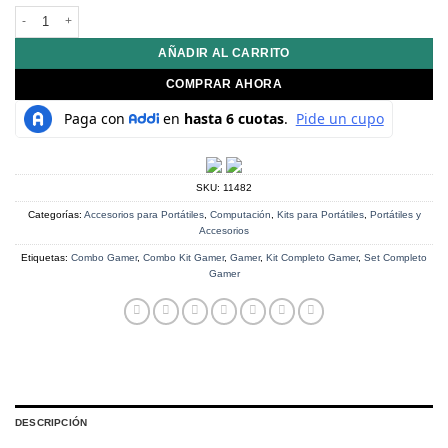
$149,900.
$105,900.
Kit Teclado Mouse Combo Gamer Metálico 3 Tonos Usb Iluminado Color Del 
AÑADIR AL CARRITO
COMPRAR AHORA
SKU:
11482
Categorías:
Accesorios para Portátiles
,
Computación
,
Kits para Portátiles
,
Portátiles y
Accesorios
Etiquetas:
Combo Gamer
,
Combo Kit Gamer
,
Gamer
,
Kit Completo Gamer
,
Set Completo
Gamer
DESCRIPCIÓN