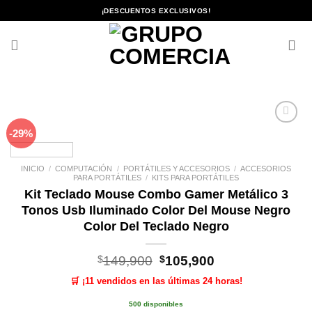
Saltar
¡DESCUENTOS EXCLUSIVOS!
al
contenido
-29%
Añadir
a la
lista de
deseos
INICIO
/
COMPUTACIÓN
/
PORTÁTILES Y ACCESORIOS
/
ACCESORIOS
PARA PORTÁTILES
/
KITS PARA PORTÁTILES
Kit Teclado Mouse Combo Gamer Metálico 3
Tonos Usb Iluminado Color Del Mouse Negro
Color Del Teclado Negro
El
El
$
149,900
$
105,900
precio
precio
🛒 ¡11 vendidos en las últimas 24 horas!
original
actual
era:
es:
500 disponibles