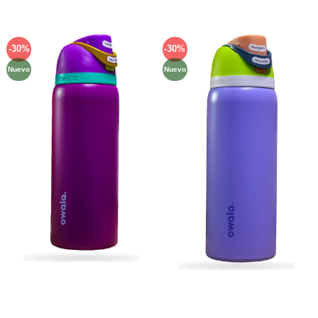
-30%
-30%
Añadir
Añadir
a la
a la
Nuevo
Nuevo
lista de
lista de
deseos
deseos