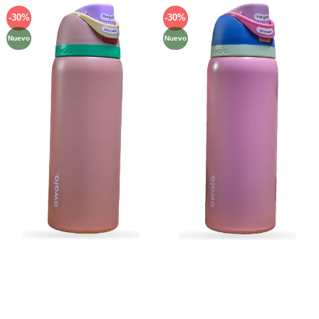
-30%
-30%
Añadir
Añadir
a la
a la
Nuevo
Nuevo
lista de
lista de
deseos
deseos
Métodos de Pago