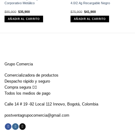
Corporativo Metálico
4.0/2.4g Recargable Negro
El
El
El
El
$
85,900
$
35,900
$
75,900
$
41,900
precio
precio
precio
precio
original
actual
original
actual
AÑADIR AL CARRITO
AÑADIR AL CARRITO
era:
es:
era:
es:
$85,900.
$35,900.
$75,900.
$41,900.
Grupo Comercia
Comercializadora de productos
Despacho rápido y seguro
Compra segura 👇🏼
Todos los medios de pago
Calle 14 # 19 -92 Local 112 Innovo, Bogotá, Colombia
postventagrupocomercia@gmail.com