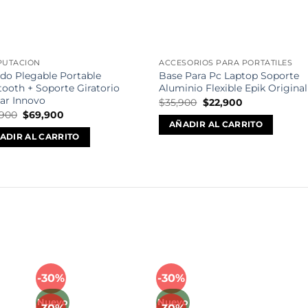
UTACIÓN
ACCESORIOS PARA PORTÁTILES
ado Plegable Portable
Base Para Pc Laptop Soporte
tooth + Soporte Giratorio
Aluminio Flexible Epik Original
lar Innovo
El
El
$
35,900
$
22,900
precio
precio
El
El
,900
$
69,900
original
actual
precio
precio
AÑADIR AL CARRITO
era:
es:
original
actual
ADIR AL CARRITO
$35,900.
$22,900.
era:
es:
$135,900.
$69,900.
Mét
-30%
-30%
Añadir
Añadir
a la
a la
Nuevo
Nuevo