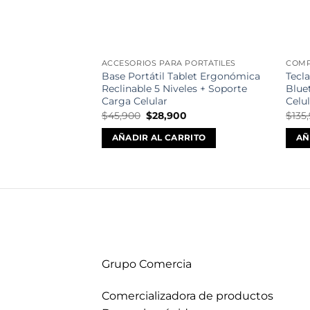
ACCESORIOS PARA PORTÁTILES
COMP
Base Portátil Tablet Ergonómica
Tecl
Reclinable 5 Niveles + Soporte
Blue
Carga Celular
Celu
El
El
$
45,900
$
28,900
$
135
precio
precio
original
actual
AÑADIR AL CARRITO
AÑ
era:
es:
$45,900.
$28,900.
Grupo Comercia
Comercializadora de productos