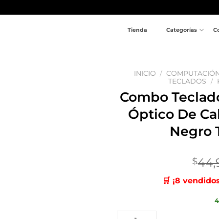
Tienda
Categorías
C
INICIO
/
COMPUTACIÓ
TECLADOS
/
Combo Teclado
Añadir
a la
Óptico De Ca
lista
de
Negro 
deseos
44,
$
🛒 ¡8 vendido
4
Combo Teclado En Español +