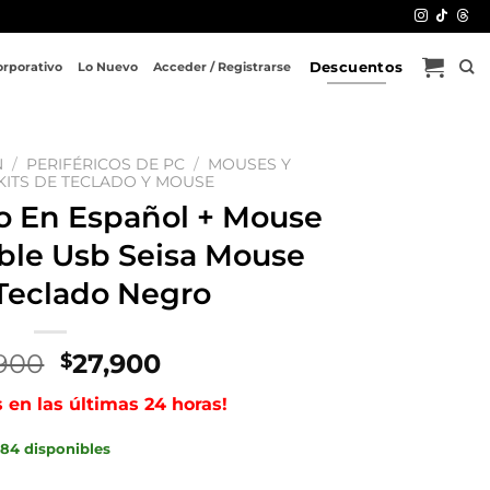
Descuentos
orporativo
Lo Nuevo
Acceder / Registrarse
N
/
PERIFÉRICOS DE PC
/
MOUSES Y
KITS DE TECLADO Y MOUSE
 En Español + Mouse
ble Usb Seisa Mouse
Teclado Negro
El
El
900
27,900
$
precio
precio
s en las últimas 24 horas!
original
actual
era:
es:
84 disponibles
$44,900.
$27,900.
 Mouse Óptico De Cable Usb Seisa Mouse Negro Teclado Neg