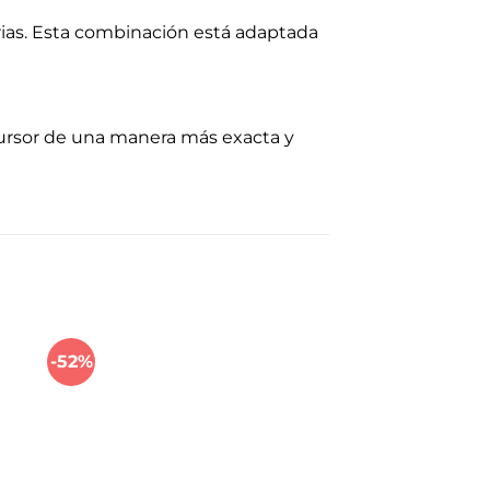
arias. Esta combinación está adaptada
 cursor de una manera más exacta y
-52%
-29%
dir
Añadir
a
a la
 de
lista de
eos
deseos