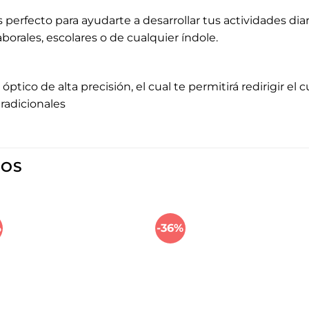
perfecto para ayudarte a desarrollar tus actividades di
laborales, escolares o de cualquier índole.
tico de alta precisión, el cual te permitirá redirigir el
tradicionales
DOS
%
-36%
Añadir
Aña
a la
a l
lista de
lista
deseos
des