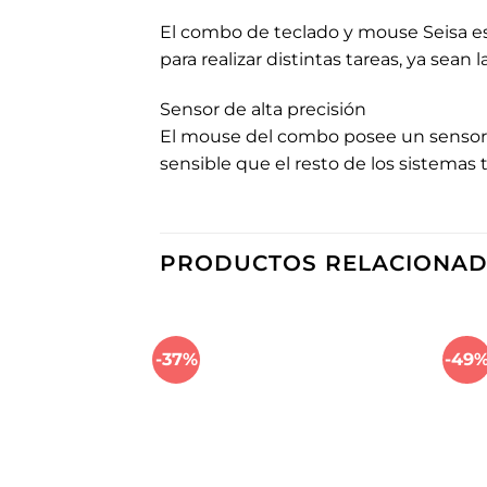
El combo de teclado y mouse Seisa es 
para realizar distintas tareas, ya sean 
Sensor de alta precisión
El mouse del combo posee un sensor óp
sensible que el resto de los sistemas 
PRODUCTOS RELACIONA
-37%
-49
Añadir
a la
lista de
deseos