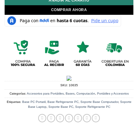
AÑADIR AL CARRITO
COMPRAR AHORA
SKU:
10635
Categorías:
Accesorios para Portátiles
,
Bases
,
Computación
,
Portátiles y Accesorios
Etiquetas:
Base PC Portatil
,
Base Refrigerante PC
,
Soporte Base Computador
,
Soporte
Base Laptop
,
Soporte Base PC
,
Soporte Refrigerante PC