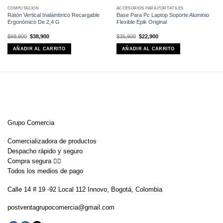
COMPUTACIÓN
ACCESORIOS PARA PORTÁTILES
Ratón Vertical Inalámbrico Recargable
Base Para Pc Laptop Soporte Aluminio
Ergonómico De 2,4 G
Flexible Epik Original
El
El
El
El
$
68,900
$
38,900
$
35,900
$
22,900
precio
precio
precio
precio
original
actual
original
actual
AÑADIR AL CARRITO
AÑADIR AL CARRITO
era:
es:
era:
es:
$68,900.
$38,900.
$35,900.
$22,900.
Grupo Comercia
Comercializadora de productos
Despacho rápido y seguro
Compra segura 👇🏼
Todos los medios de pago
Calle 14 # 19 -92 Local 112 Innovo, Bogotá, Colombia
postventagrupocomercia@gmail.com