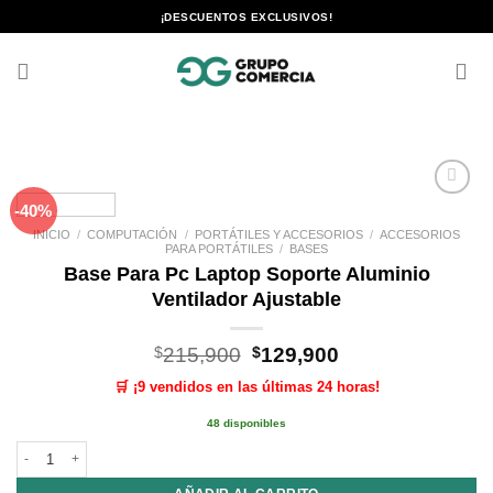
Saltar
¡DESCUENTOS EXCLUSIVOS!
al
contenido
-40%
Añadir
a la
INICIO
/
COMPUTACIÓN
/
PORTÁTILES Y ACCESORIOS
/
ACCESORIOS
lista de
PARA PORTÁTILES
/
BASES
deseos
Base Para Pc Laptop Soporte Aluminio
Ventilador Ajustable
El
El
$
215,900
$
129,900
precio
precio
🛒 ¡9 vendidos en las últimas 24 horas!
original
actual
era:
es:
48 disponibles
$215,900.
$129,900.
Base Para Pc Laptop Soporte Aluminio Ventilador Ajustable cantidad