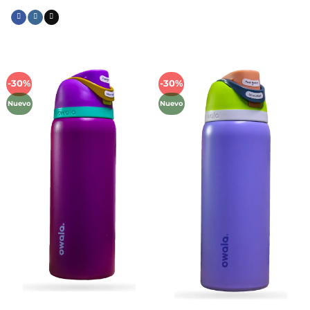
-30%
-30%
Añadir
Añadir
a la
a la
Nuevo
Nuevo
lista de
lista de
deseos
deseos