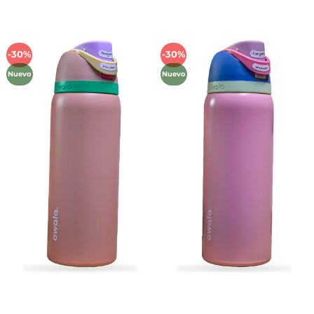
-30%
-30%
Añadir
Añadir
a la
a la
Nuevo
Nuevo
lista de
lista de
deseos
deseos