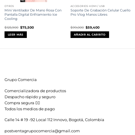
OTROS
ACCESORIOS HDMI / USB
Mini Ventilador De Mano Rosa Con
Soporte De Grabación Celular Cuello
Pantalla Digital Enfriamiento Ice
Pro Vlog Manos Libres
Cooling
El
El
El
El
$
125,900
$
75,500
$
99,000
$
59,400
precio
precio
precio
precio
original
actual
original
actual
LEER MÁS
AÑADIR AL CARRITO
era:
es:
era:
es:
$125,900.
$75,500.
$99,000.
$59,400.
Grupo Comercia
Comercializadora de productos
Despacho rápido y seguro
Compra segura 👇🏼
Todos los medios de pago
Calle 14 # 19 -92 Local 112 Innovo, Bogotá, Colombia
postventagrupocomercia@gmail.com