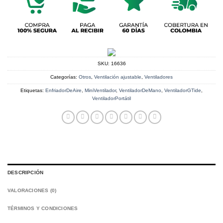
SKU:
16636
Categorías:
Otros
,
Ventilación ajustable
,
Ventiladores
Etiquetas:
EnfriadorDeAire
,
MiniVentilador
,
VentiladorDeMano
,
VentiladorGTide
,
VentiladorPortátil
DESCRIPCIÓN
VALORACIONES (0)
TÉRMINOS Y CONDICIONES