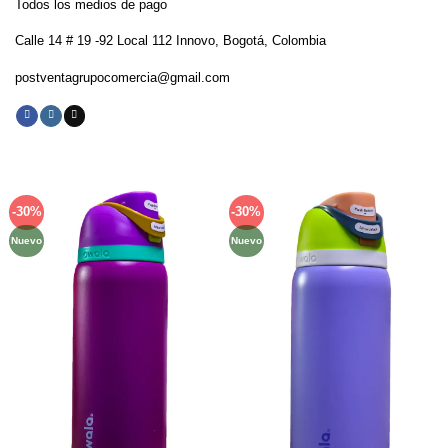
Todos los medios de pago
Calle 14 # 19 -92 Local 112 Innovo, Bogotá, Colombia
postventagrupocomercia@gmail.com
-30%
-30%
Añadir
Añadir
a la
a la
Nuevo
Nuevo
lista de
lista de
deseos
deseos