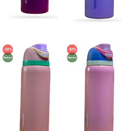
-30%
-30%
Añadir
Añadir
a la
a la
Nuevo
Nuevo
lista de
lista de
deseos
deseos