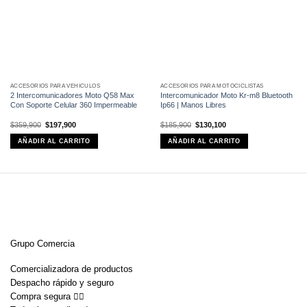
ACCESORIOS PARA VEHÍCULOS
ACCESORIOS PARA MOTOCICLISTAS
2 Intercomunicadores Moto Q58 Max
Intercomunicador Moto Kr-m8 Bluetooth
Con Soporte Celular 360 Impermeable
Ip66 | Manos Libres
El
El
El
El
$
359,900
$
197,900
$
185,900
$
130,100
precio
precio
precio
precio
original
actual
original
actual
AÑADIR AL CARRITO
AÑADIR AL CARRITO
era:
es:
era:
es:
$359,900.
$197,900.
$185,900.
$130,100.
Grupo Comercia
Comercializadora de productos
Despacho rápido y seguro
Compra segura 👇🏼