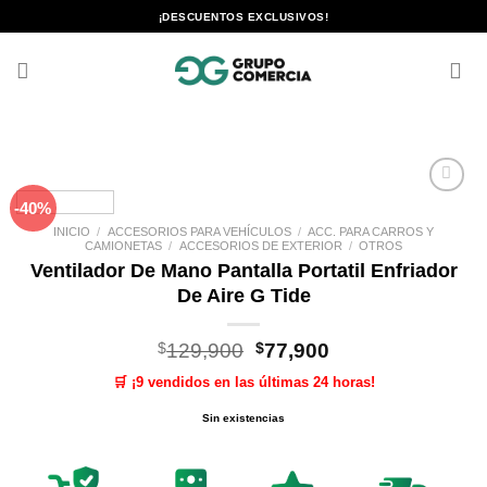
Saltar
¡DESCUENTOS EXCLUSIVOS!
al
contenido
-40%
Añadir
a la
INICIO
/
ACCESORIOS PARA VEHÍCULOS
/
ACC. PARA CARROS Y
lista de
CAMIONETAS
/
ACCESORIOS DE EXTERIOR
/
OTROS
deseos
Ventilador De Mano Pantalla Portatil Enfriador
De Aire G Tide
El
El
$
129,900
$
77,900
precio
precio
🛒 ¡9 vendidos en las últimas 24 horas!
original
actual
era:
es:
Sin existencias
$129,900.
$77,900.