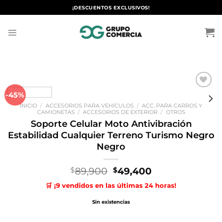
Saltar
¡DESCUENTOS EXCLUSIVOS!
al
contenido
-45%
Añadir
a la
INICIO
/
ACCESORIOS PARA VEHÍCULOS
/
ACC. PARA CARROS Y
lista de
CAMIONETAS
/
ACCESORIOS DE EXTERIOR
/
OTROS
deseos
Soporte Celular Moto Antivibración
Estabilidad Cualquier Terreno Turismo Negro
Negro
El
El
89,900
49,400
$
$
precio
precio
🛒 ¡9 vendidos en las últimas 24 horas!
original
actual
era:
es:
Sin existencias
$89,900.
$49,400.