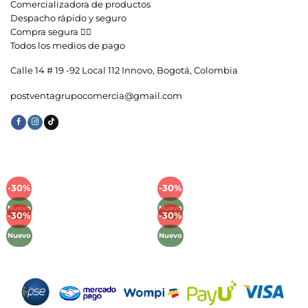
Comercializadora de productos
Despacho rápido y seguro
Compra segura 👇🏼
Todos los medios de pago
Calle 14 # 19 -92 Local 112 Innovo, Bogotá, Colombia
postventagrupocomercia@gmail.com
-30%
-30%
Añadir
Añadir
a la
a la
Nuevo
Nuevo
lista de
lista de
-30%
-30%
Añadir
Añadir
deseos
deseos
a la
a la
Nuevo
Nuevo
lista de
lista de
deseos
deseos
Métodos de Pago