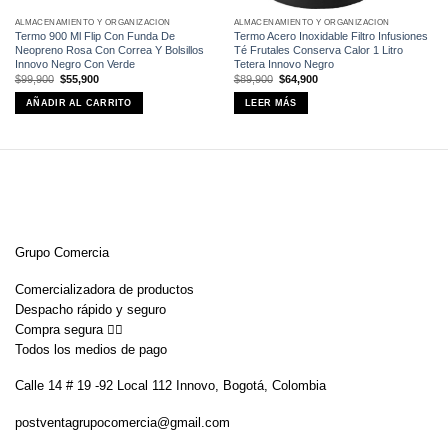
ALMACENAMIENTO Y ORGANIZACIÓN
ALMACENAMIENTO Y ORGANIZACIÓN
Termo 900 Ml Flip Con Funda De
Termo Acero Inoxidable Filtro Infusiones
Neopreno Rosa Con Correa Y Bolsillos
Té Frutales Conserva Calor 1 Litro
Innovo Negro Con Verde
Tetera Innovo Negro
El
El
El
El
$
99,900
$
55,900
$
89,900
$
64,900
precio
precio
precio
precio
original
actual
original
actual
AÑADIR AL CARRITO
LEER MÁS
era:
es:
era:
es:
$99,900.
$55,900.
$89,900.
$64,900.
Grupo Comercia
Comercializadora de productos
Despacho rápido y seguro
Compra segura 👇🏼
Todos los medios de pago
Calle 14 # 19 -92 Local 112 Innovo, Bogotá, Colombia
postventagrupocomercia@gmail.com