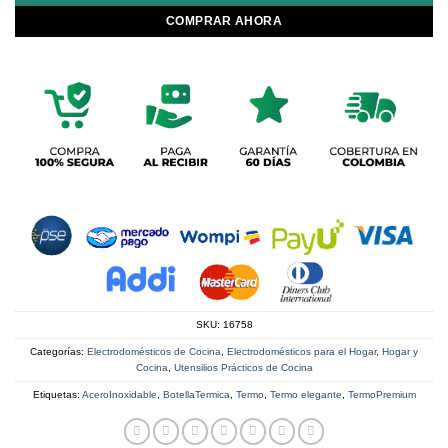
COMPRAR AHORA
SKU:
16758
Categorías:
Electrodomésticos de Cocina
,
Electrodomésticos para el Hogar
,
Hogar y
Cocina
,
Utensilios Prácticos de Cocina
Etiquetas:
AceroInoxidable
,
BotellaTermica
,
Termo
,
Termo elegante
,
TermoPremium