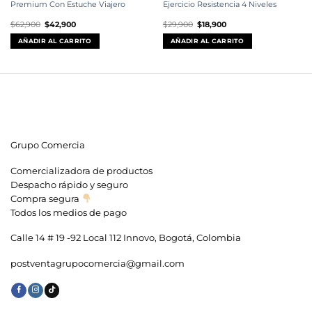
Premium Con Estuche Viajero
Ejercicio Resistencia 4 Niveles
El
El
El
El
$
62,900
$
42,900
$
29,900
$
18,900
precio
precio
precio
precio
original
actual
original
actual
AÑADIR AL CARRITO
AÑADIR AL CARRITO
era:
es:
era:
es:
$62,900.
$42,900.
$29,900.
$18,900.
Grupo Comercia
Comercializadora de productos
Despacho rápido y seguro
Compra segura
Todos los medios de pago
Calle 14 # 19 -92 Local 112 Innovo, Bogotá, Colombia
postventagrupocomercia@gmail.com