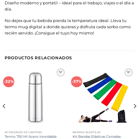
Diseño moderno y portátil – Ideal para el trabajo, viajes o el día a
día.
No dejes que tu bebida pierda la temperatura ideal. Lleva tu
termo mug digital a donde quieras y disfruta cada sorbo como
recién servido. ¡Consigue el tuyo hoy mismo!
PRODUCTOS RELACIONADOS
Añadir
Añadir
-32%
-37%
a la
a la
lista de
lista de
deseos
deseos
ACCESORIOS DE CAMPING
BANDAS ELÁSTICAS
Termo 750 Ml Acero Inoxidable
Kit Bandas Elásticas Cerradas