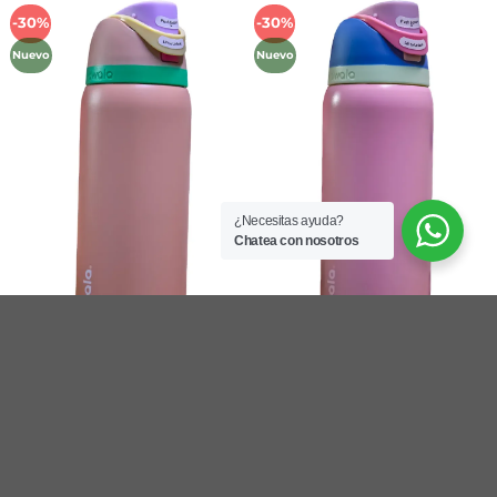
-30%
-30%
Añadir
Añadir
a la
a la
Nuevo
Nuevo
lista de
lista de
deseos
deseos
¿Necesitas ayuda?
Chatea con nosotros
Métodos de Pago