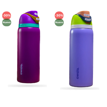
-30%
-30%
Añadir
Añadir
a la
a la
Nuevo
Nuevo
lista de
lista de
deseos
deseos