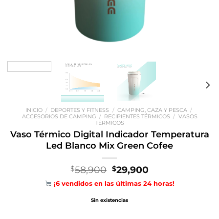
INICIO
/
DEPORTES Y FITNESS
/
CAMPING, CAZA Y PESCA
/
ACCESORIOS DE CAMPING
/
RECIPIENTES TÉRMICOS
/
VASOS
TÉRMICOS
Vaso Térmico Digital Indicador Temperatura
Led Blanco Mix Green Cofee
El
El
58,900
29,900
$
$
precio
precio
¡6 vendidos en las últimas 24 horas!
original
actual
era:
es:
Sin existencias
$58,900.
$29,900.