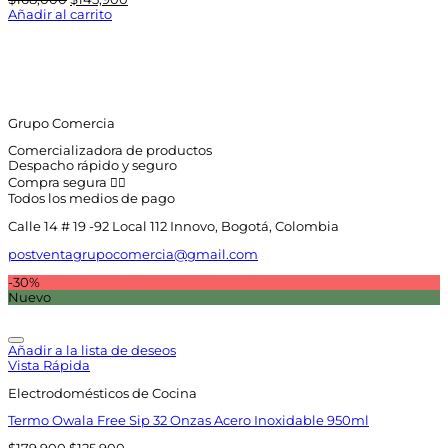
precio
precio
Añadir al carrito
original
actual
era:
es:
$168,000.
$145,900.
Grupo Comercia
Comercializadora de productos
Despacho rápido y seguro
Compra segura 👇🏼
Todos los medios de pago
Calle 14 # 19 -92 Local 112 Innovo, Bogotá, Colombia
postventagrupocomercia@gmail.com
-30%
Nuevo
Añadir a la lista de deseos
Vista Rápida
Electrodomésticos de Cocina
Termo Owala Free Sip 32 Onzas Acero Inoxidable 950ml
El
El