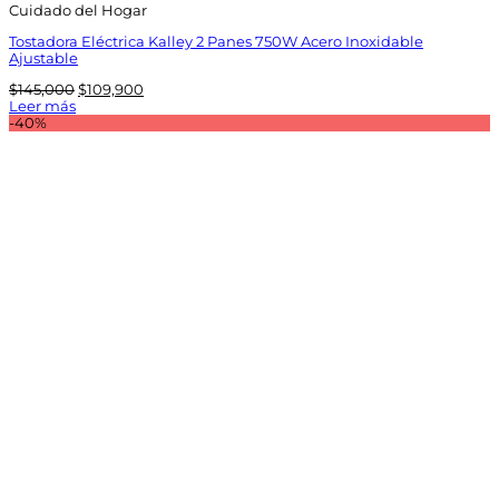
Cuidado del Hogar
Tostadora Eléctrica Kalley 2 Panes 750W Acero Inoxidable
Ajustable
El
El
$
145,000
$
109,900
precio
precio
Leer más
original
actual
-40%
era:
es:
$145,000.
$109,900.