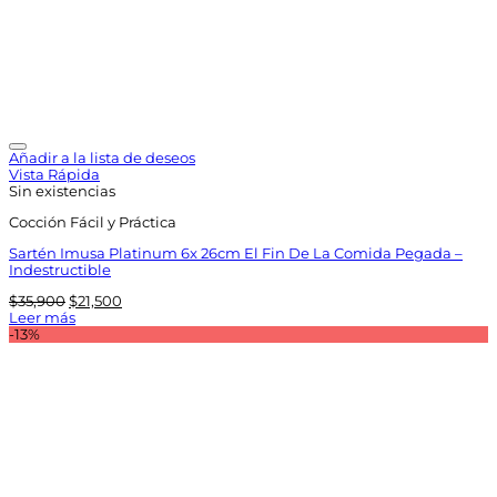
Añadir a la lista de deseos
Vista Rápida
Sin existencias
Cocción Fácil y Práctica
Sartén Imusa Platinum 6x 26cm El Fin De La Comida Pegada –
Indestructible
El
El
$
35,900
$
21,500
precio
precio
Leer más
original
actual
-13%
era:
es:
$35,900.
$21,500.