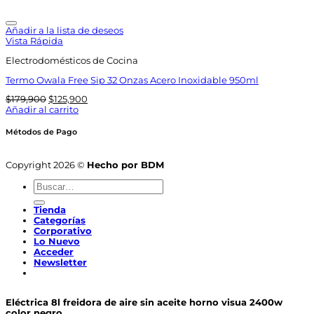
$179,900.
$125,900.
Añadir a la lista de deseos
Vista Rápida
Electrodomésticos de Cocina
Termo Owala Free Sip 32 Onzas Acero Inoxidable 950ml
El
El
$
179,900
$
125,900
precio
precio
Añadir al carrito
original
actual
era:
es:
Métodos de Pago
$179,900.
$125,900.
Copyright 2026 ©
Hecho por BDM
Buscar
por:
Tienda
Categorías
Corporativo
Lo Nuevo
Acceder
Newsletter
Eléctrica 8l freidora de aire sin aceite horno visua 2400w
color negro