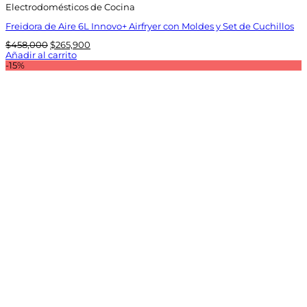
Electrodomésticos de Cocina
Freidora de Aire 6L Innovo+ Airfryer con Moldes y Set de Cuchillos
El
El
$
458,000
$
265,900
precio
precio
Añadir al carrito
original
actual
-15%
era:
es:
$458,000.
$265,900.