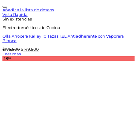
Añadir a la lista de deseos
Vista Rápida
Sin existencias
Electrodomésticos de Cocina
Olla Arrocera Kalley 10 Tazas 1.8L Antiadherente con Vaporera
Blanca
El
El
$
175,800
$
149,800
precio
precio
Leer más
original
actual
-18%
era:
es:
$175,800.
$149,800.