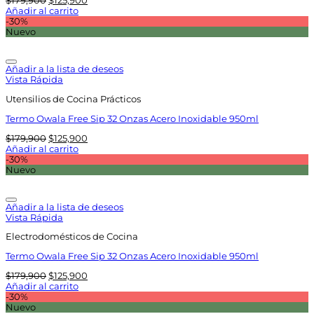
$
179,900
$
125,900
precio
precio
Añadir al carrito
original
actual
-30%
era:
es:
Nuevo
$179,900.
$125,900.
Añadir a la lista de deseos
Vista Rápida
Utensilios de Cocina Prácticos
Termo Owala Free Sip 32 Onzas Acero Inoxidable 950ml
El
El
$
179,900
$
125,900
precio
precio
Añadir al carrito
original
actual
-30%
era:
es:
Nuevo
$179,900.
$125,900.
Añadir a la lista de deseos
Vista Rápida
Electrodomésticos de Cocina
Termo Owala Free Sip 32 Onzas Acero Inoxidable 950ml
El
El
$
179,900
$
125,900
precio
precio
Añadir al carrito
original
actual
-30%
era:
es:
Nuevo