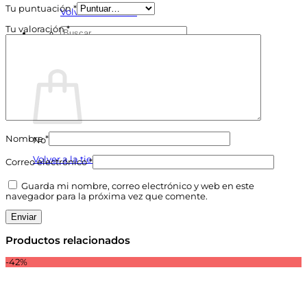
Tu puntuación
*
Volver a la tienda
Tu valoración
*
Buscar
por:
Carrito
Nombre
*
No hay productos en el carrito.
Volver a la tienda
Correo electrónico
*
Guarda mi nombre, correo electrónico y web en este
navegador para la próxima vez que comente.
Productos relacionados
-42%