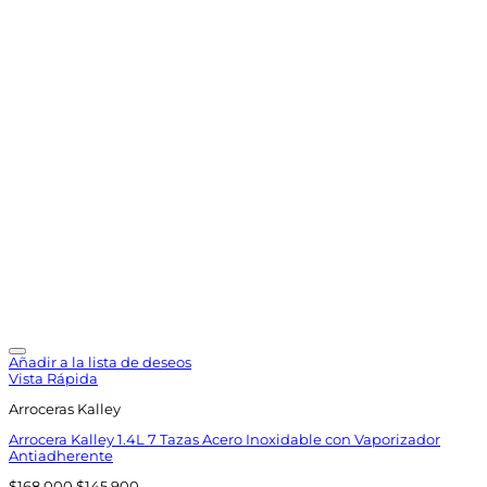
Añadir a la lista de deseos
Vista Rápida
Arroceras Kalley
Arrocera Kalley 1.4L 7 Tazas Acero Inoxidable con Vaporizador
Antiadherente
El
El
$
168,000
$
145,900