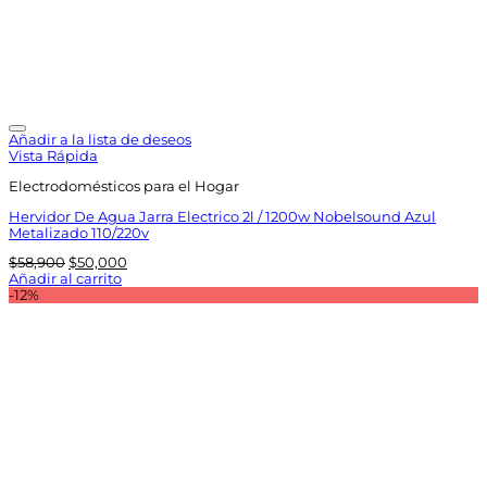
Añadir a la lista de deseos
Vista Rápida
Electrodomésticos para el Hogar
Hervidor De Agua Jarra Electrico 2l / 1200w Nobelsound Azul
Metalizado 110/220v
El
El
$
58,900
$
50,000
precio
precio
Añadir al carrito
original
actual
-12%
era:
es:
$58,900.
$50,000.