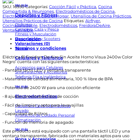
de
Ver más
aire
SKU:
16930
Categorías:
Cocción Fácil y Práctica
,
Cocina
sin
Compartida & Reuniones
,
Electrodomésticos de Cocina
,
Deportes y Fitness
aceite
Electrodomésticos para el Hogar
,
Utensilios de Cocina Prácticos
,
horno
Utensilios Prácticos de Cocina
Etiquetas:
Airfryer
,
Ciclismo
visua
CocinaSaludable
,
Electrodomésticos
,
FreidoraDeAire
,
Camping, Caza y Pesca
2400w
VentanaVisible
Fitness y Musculación
color
Monopatines y Scooters
Descripción
negro
Valoraciones (0)
cantidad
Términos y condiciones
Ver más
Eléctrica 8l Freidora De Aire Sin Aceite Horno Visua 2400w Color
Celulares y Teléfonos
Negro’ cuenta con las siguientes características:
Accesorios para Celulares
•
Pantalla táctil LED y ventana transparente
Smartwatches y Accesorios
Telefonía Fija e Inalámbrica
•
Materiales de calidad alimentaria, 100 % libre de BPA
Ver más
•
Potencia de 2400 W para una cocción eficiente
Electrodomésticos
•
8 ajustes preestablecidos de cocción
•
Fácil de limpiar y apto para lavavajillas
Pequeños Electrodomésticos
Lavado
•
Capacidad de 8 litros
Artefactos de Cuidado Personal
Climatización
•
Función de memoria de apagado
Ver más
Este producto está equipado con una pantalla táctil LED y una
ventana transparente, fabricada con materiales aptos para uso
Ropa y Accesorios