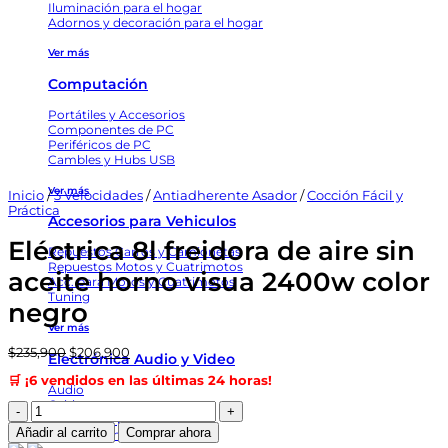
Iluminación para el hogar
Adornos y decoración para el hogar
Ver más
Computación
Portátiles y Accesorios
Componentes de PC
Periféricos de PC
Cambles y Hubs USB
Ver más
Inicio
/
3 Velocidades
/
Antiadherente Asador
/
Cocción Fácil y
Práctica
Accesorios para Vehiculos
Eléctrica 8l freidora de aire sin
Repuestos Carros y Camionetas
Repuestos Motos y Cuatrimotos
aceite horno visua 2400w color
Acc. para Motos y Cuatrimotos
Tuning
negro
Ver más
El
El
$
235,900
$
206,900
Electrónica Audio y Video
precio
precio
🛒 ¡6 vendidos en las últimas 24 horas!
original
actual
Audio
era:
es:
Cables
Eléctrica
$235,900.
$206,900.
Accesorios para TV
8l
Añadir al carrito
Comprar ahora
Video Beams y Pantallas
freidora