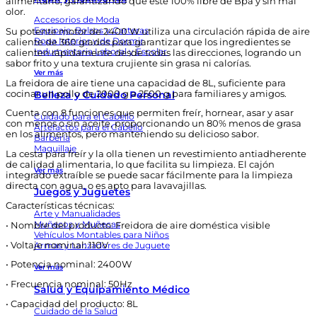
alimentario, garantizando que esté 100% libre de Bpa y sin mal
olor.
Accesorios de Moda
Equipaje, Bolsos y Carteras
Su potente motor de 2400 W utiliza una circulación rápida de aire
Ropa Interior y de Dormir
caliente de 360 grados para garantizar que los ingredientes se
Indumentaria Laboral y Escolar
calienten rápidamente desde todas las direcciones, logrando un
sabor frito y una textura crujiente sin grasa ni calorías.
Ver más
La freidora de aire tiene una capacidad de 8L, suficiente para
cocinar un pollo de 2000 g a 2500 g para familiares y amigos.
Belleza y Cuidado Personal
Cuenta con 8 funciones que permiten freír, hornear, asar y asar
Cuidado para el Cabello
con menos o sin aceite, proporcionando un 80% menos de grasa
Artefactos para el Cabello
en los alimentos, pero manteniendo su delicioso sabor.
Barbería
Maquillaje
La cesta para freír y la olla tienen un revestimiento antiadherente
de calidad alimentaria, lo que facilita su limpieza. El cajón
Ver más
integrado extraíble se puede sacar fácilmente para la limpieza
directa con agua, o es apto para lavavajillas.
Juegos y Juguetes
Características técnicas:
Arte y Manualidades
Muñecos y Muñecas
•
Nombre del producto: Freidora de aire doméstica visible
Vehículos Montables para Niños
•
Voltaje nominal: 110V
Armas y Lanzadores de Juguete
•
Potencia nominal: 2400W
Ver más
•
Frecuencia nominal: 50Hz
Salud y Equipamiento Médico
•
Capacidad del producto: 8L
Cuidado de la Salud