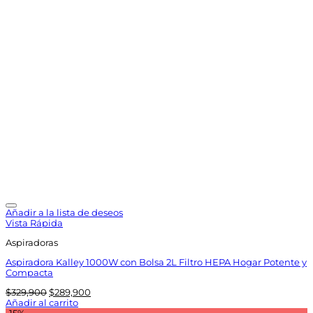
Añadir a la lista de deseos
Vista Rápida
Aspiradoras
Aspiradora Kalley 1000W con Bolsa 2L Filtro HEPA Hogar Potente y
Compacta
El
El
$
329,900
$
289,900
precio
precio
Añadir al carrito
original
actual