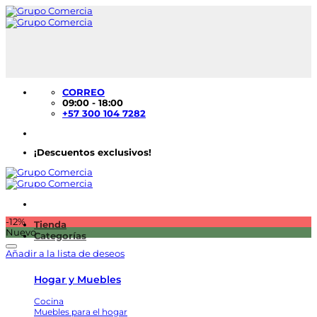
Saltar
al
contenido
CORREO
09:00 - 18:00
+57 300 104 7282
¡Descuentos exclusivos!
-12%
Tienda
Nuevo
Categorías
Añadir a la lista de deseos
Hogar y Muebles
Cocina
Muebles para el hogar