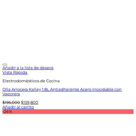
Añadir a la lista de deseos
Vista Rápida
Electrodomésticos de Cocina
Olla Arrocera Kalley 1.8L Antiadherente Acero Inoxidable con
Vaporera
El
El
$
195,000
$
159,800
precio
precio
Añadir al carrito
original
actual
-24%
era:
es:
$195,000.
$159,800.