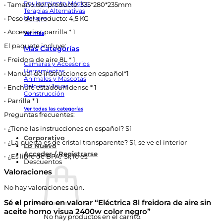
Equipamiento Médico
•
Tamaño del producto: 335*280*235mm
Terapias Alternativas
Masajes
•
Peso del producto: 4,5 KG
•
Accesorios: parrilla * 1
Ver más
El paquete incluye:
Más Categorías
•
Freidora de aire 8L * 1
Cámaras y Accesorios
Herramientas
•
Manual de instrucciones en español*1
Animales y Mascotas
Relojes y Joyas
•
Enchufe estadounidense * 1
Construcción
•
Parrilla * 1
Ver todas las categorías
Preguntas frecuentes:
•
¿Tiene las instrucciones en español? Sí
Corporativo
•
¿La puerta es de cristal transparente? Sí, se ve el interior
Lo Nuevo
Acceder / Registrarse
•
¿Es libre de BPA? Sí, lo es.
Descuentos
Valoraciones
No hay valoraciones aún.
Sé el primero en valorar “Eléctrica 8l freidora de aire sin
aceite horno visua 2400w color negro”
No hay productos en el carrito.