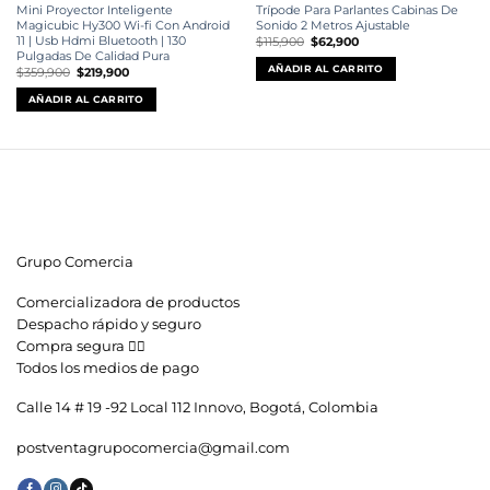
Mini Proyector Inteligente
Trípode Para Parlantes Cabinas De
Magicubic Hy300 Wi-fi Con Android
Sonido 2 Metros Ajustable
11 | Usb Hdmi Bluetooth | 130
El
El
$
115,900
$
62,900
precio
precio
Pulgadas De Calidad Pura
original
actual
AÑADIR AL CARRITO
El
El
$
359,900
$
219,900
era:
es:
precio
precio
$115,900.
$62,900.
original
actual
AÑADIR AL CARRITO
era:
es:
$359,900.
$219,900.
Grupo Comercia
Comercializadora de productos
Despacho rápido y seguro
Compra segura 👇🏼
Todos los medios de pago
Calle 14 # 19 -92 Local 112 Innovo, Bogotá, Colombia
postventagrupocomercia@gmail.com