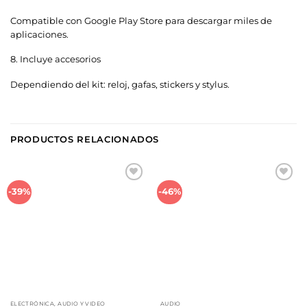
Compatible con Google Play Store para descargar miles de
aplicaciones.
8.
Incluye accesorios
Dependiendo del kit: reloj, gafas, stickers y stylus.
PRODUCTOS RELACIONADOS
Añadir
Añadir
-39%
-46%
a la
a la
lista de
lista de
deseos
deseos
ELECTRÓNICA, AUDIO Y VIDEO
AUDIO