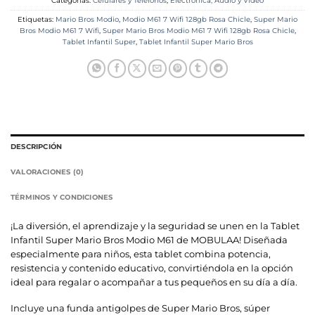
Categorías:
Celulares y Teléfonos
,
Electrónica, Audio y Video
Etiquetas:
Mario Bros Modio
,
Modio M61 7 Wifi 128gb Rosa Chicle
,
Super Mario
Bros Modio M61 7 Wifi
,
Super Mario Bros Modio M61 7 Wifi 128gb Rosa Chicle
,
Tablet Infantil Super
,
Tablet Infantil Super Mario Bros
DESCRIPCIÓN
VALORACIONES (0)
TÉRMINOS Y CONDICIONES
¡La diversión, el aprendizaje y la seguridad se unen en la Tablet
Infantil Super Mario Bros Modio M61 de MOBULAA! Diseñada
especialmente para niños, esta tablet combina potencia,
resistencia y contenido educativo, convirtiéndola en la opción
ideal para regalar o acompañar a tus pequeños en su día a día.
Incluye una funda antigolpes de Super Mario Bros, súper