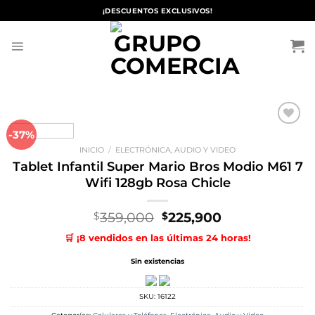
Saltar
¡DESCUENTOS EXCLUSIVOS!
al
contenido
-37%
Añadir
a la
INICIO
/
ELECTRÓNICA, AUDIO Y VIDEO
lista de
deseos
Tablet Infantil Super Mario Bros Modio M61 7
Wifi 128gb Rosa Chicle
El
El
359,000
225,900
$
$
precio
precio
🛒 ¡8 vendidos en las últimas 24 horas!
original
actual
era:
es:
Sin existencias
$359,000.
$225,900.
SKU:
16122