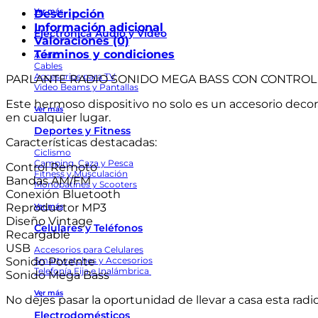
Bluetooth
Ver más
Descripción
Alta
Información adicional
Electrónica Audio y Video
Potencia
Valoraciones (0)
Vintage
Términos y condiciones
Audio
Retro
Cables
Accesorios para TV
PARLANTE RADIO SONIDO MEGA BASS CON CONTROL
cantidad
Video Beams y Pantallas
Este hermoso dispositivo no solo es un accesorio decora
Ver más
en cualquier lugar.
Deportes y Fitness
Características destacadas:
Ciclismo
Camping, Caza y Pesca
Control Remoto
Fitness y Musculación
Bandas AM/FM
Monopatines y Scooters
Conexión Bluetooth
Reproductor MP3
Ver más
Diseño Vintage
Celulares y Teléfonos
Recargable
USB
Accesorios para Celulares
Sonido Potente
Smartwatches y Accesorios
Telefonía Fija e Inalámbrica
Sonido Mega Bass
Ver más
No dejes pasar la oportunidad de llevar a casa esta rad
Electrodomésticos