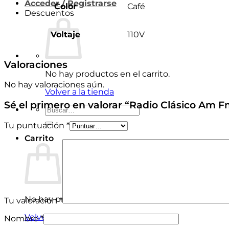
Acceder / Registrarse
Color
Café
Descuentos
Voltaje
110V
Valoraciones
No hay productos en el carrito.
No hay valoraciones aún.
Volver a la tienda
Sé el primero en valorar “Radio Clásico Am 
Buscar
por:
Tu puntuación
*
Carrito
No hay productos en el carrito.
Tu valoración
*
Volver a la tienda
Nombre
*