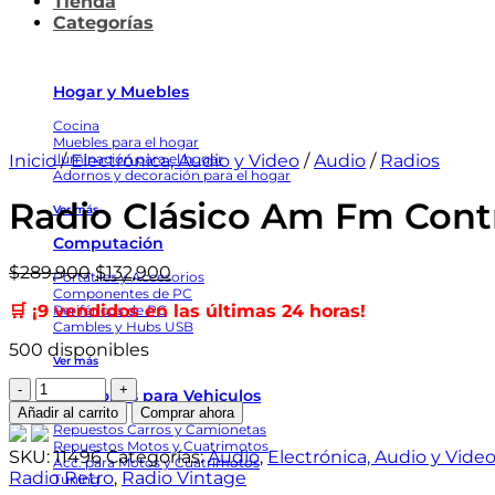
Tienda
Categorías
Hogar y Muebles
Cocina
Muebles para el hogar
Inicio
/
Electrónica, Audio y Video
/
Audio
/
Radios
Iluminación para el hogar
Adornos y decoración para el hogar
Radio Clásico Am Fm Contr
Ver más
Computación
El
El
$
289,900
$
132,900
Portátiles y Accesorios
precio
precio
Componentes de PC
🛒 ¡9 vendidos en las últimas 24 horas!
Periféricos de PC
original
actual
Cambles y Hubs USB
era:
es:
500 disponibles
$289,900.
$132,900.
Ver más
Radio
Accesorios para Vehiculos
Clásico
Añadir al carrito
Comprar ahora
Am
Repuestos Carros y Camionetas
Repuestos Motos y Cuatrimotos
Fm
SKU:
11496
Categorías:
Audio
,
Electrónica, Audio y Vide
Acc. para Motos y Cuatrimotos
Control
Radio Retro
,
Radio Vintage
Tuning
Remoto