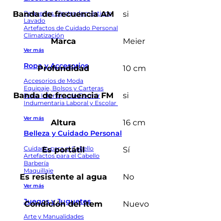
Pequeños Electrodomésticos
Banda de frecuencia AM
si
Lavado
Artefactos de Cuidado Personal
Climatización
Marca
Meier
Ver más
Ropa y Accesorios
Profundidad
10 cm
Accesorios de Moda
Equipaje, Bolsos y Carteras
Banda de frecuencia FM
si
Ropa Interior y de Dormir
Indumentaria Laboral y Escolar
Ver más
Altura
16 cm
Belleza y Cuidado Personal
Cuidado para el Cabello
Es portátil
Sí
Artefactos para el Cabello
Barbería
Maquillaje
Es resistente al agua
No
Ver más
Juegos y Juguetes
Condición del ítem
Nuevo
Arte y Manualidades