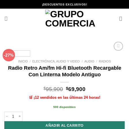
Saltar
¡DESCUENTOS EXCLUSIVOS!
al
contenido
-27%
Añadir
a la
INICIO
/
ELECTRÓNICA, AUDIO Y VIDEO
/
AUDIO
/
RADIOS
lista de
Radio Retro Am/fm Hi-fi Bluetooth Recargable
deseos
Con Linterna Modelo Antiguo
El
El
$
95,900
$
69,900
precio
precio
🛒 ¡12 vendidos en las últimas 24 horas!
original
actual
era:
es:
500 disponibles
$95,900.
$69,900.
Radio Retro Am/fm Hi-fi Bluetooth Recargable Con Linterna Modelo Antiguo 
AÑADIR AL CARRITO