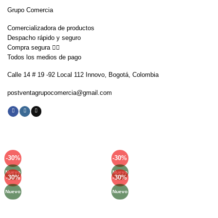
Grupo Comercia
Comercializadora de productos
Despacho rápido y seguro
Compra segura 👇🏼
Todos los medios de pago
Calle 14 # 19 -92 Local 112 Innovo, Bogotá, Colombia
postventagrupocomercia@gmail.com
-30%
-30%
Añadir
Añadir
a la
a la
Nuevo
Nuevo
lista de
lista de
-30%
-30%
Añadir
Añadir
deseos
deseos
a la
a la
Nuevo
Nuevo
lista de
lista de
deseos
deseos
Métodos de Pago