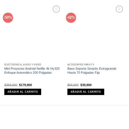
Añadir
Añadir
-50%
-42%
a la
a la
lista de
lista de
deseos
deseos
ELECTRÓNICA, AUDIO Y VIDEO
ACCESORIOS PARA TV
Mini Proyector Android Netflix 4k Hy320
Base Soporte Smarttv Extragrande
Enfoque Automático 200 Pulgadas
Hasta 70 Pulgadas Fija
El
El
El
El
$
359,900
$
179,900
$
68,900
$
39,900
precio
precio
precio
precio
original
actual
original
actual
AÑADIR AL CARRITO
AÑADIR AL CARRITO
era:
es:
era:
es:
$359,900.
$179,900.
$68,900.
$39,900.