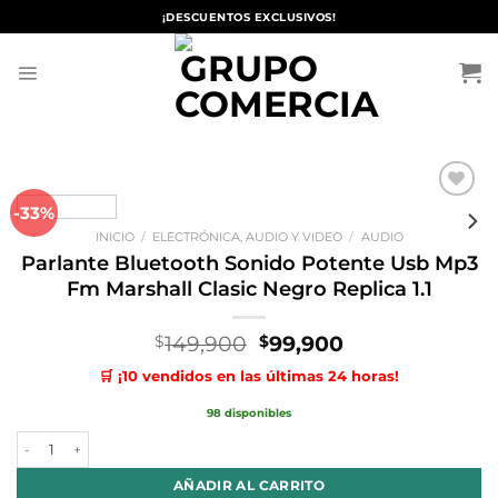
Saltar
¡DESCUENTOS EXCLUSIVOS!
al
contenido
-33%
Añadir
a la
INICIO
/
ELECTRÓNICA, AUDIO Y VIDEO
/
AUDIO
lista de
deseos
Parlante Bluetooth Sonido Potente Usb Mp3
Fm Marshall Clasic Negro Replica 1.1
El
El
149,900
99,900
$
$
precio
precio
🛒 ¡10 vendidos en las últimas 24 horas!
original
actual
era:
es:
98 disponibles
$149,900.
$99,900.
Parlante Bluetooth Sonido Potente Usb Mp3 Fm Marshall Clasic Negro 
AÑADIR AL CARRITO