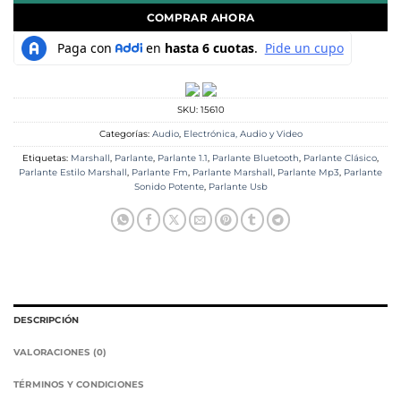
COMPRAR AHORA
SKU:
15610
Categorías:
Audio
,
Electrónica, Audio y Video
Etiquetas:
Marshall
,
Parlante
,
Parlante 1.1
,
Parlante Bluetooth
,
Parlante Clásico
,
Parlante Estilo Marshall
,
Parlante Fm
,
Parlante Marshall
,
Parlante Mp3
,
Parlante
Sonido Potente
,
Parlante Usb
DESCRIPCIÓN
VALORACIONES (0)
TÉRMINOS Y CONDICIONES