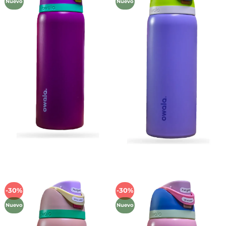
Nuevo
Nuevo
lista de
lista de
deseos
deseos
-30%
-30%
Añadir
Añadir
a la
a la
Nuevo
Nuevo
lista de
lista de
deseos
deseos