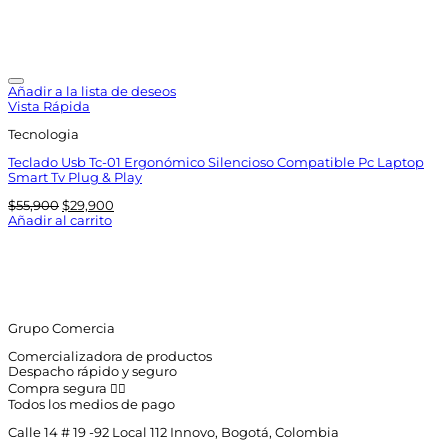
Añadir a la lista de deseos
Vista Rápida
Tecnologia
Teclado Usb Tc-01 Ergonómico Silencioso Compatible Pc Laptop
Smart Tv Plug & Play
El
El
$
55,900
$
29,900
precio
precio
Añadir al carrito
original
actual
era:
es:
$55,900.
$29,900.
Grupo Comercia
Comercializadora de productos
Despacho rápido y seguro
Compra segura 👇🏼
Todos los medios de pago
Calle 14 # 19 -92 Local 112 Innovo, Bogotá, Colombia