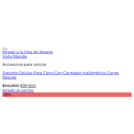
Añadir a la lista de deseos
Vista Rápida
Accesorios para celular
Soporte Celular Para Carro Con Cargador Inalámbrico Carga
Rápida
El
El
$
110,900
$
99,900
precio
precio
Añadir al carrito
original
actual
-35%
era:
es:
$110,900.
$99,900.