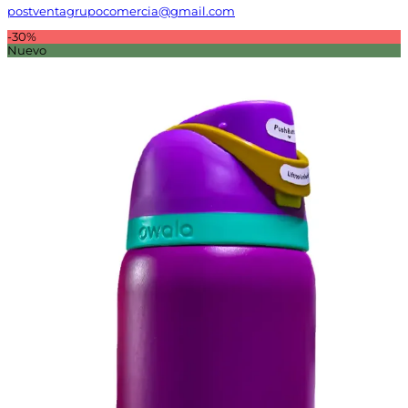
postventagrupocomercia@gmail.com
-30%
Nuevo