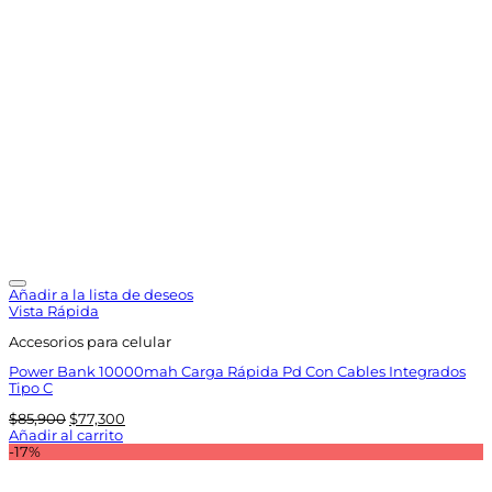
Añadir a la lista de deseos
Vista Rápida
Accesorios para celular
Power Bank 10000mah Carga Rápida Pd Con Cables Integrados
Tipo C
El
El
$
85,900
$
77,300
precio
precio
Añadir al carrito
original
actual
-17%
era:
es:
$85,900.
$77,300.