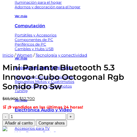
Iluminación para el hogar
Adornos y decoración para el hogar
Ver más
Computación
Portátiles y Accesorios
Componentes de PC
Periféricos de PC
Cambles y Hubs USB
Inicio
/
Women
/
Tecnología y conectividad
Ver más
Mini Parlante Bluetooth 5.3
Accesorios para Vehiculos
Innovo+ Cubo Octogonal Rgb
Repuestos Carros y Camionetas
Repuestos Motos y Cuatrimotos
Sonido Pro 5w
Acc. para Motos y Cuatrimotos
Tuning
El
El
$
65,900
$
52,700
Ver más
precio
precio
🛒 ¡9 vendidos en las últimas 24 horas!
original
actual
Electrónica Audio y Video
era:
es:
Mini
$65,900.
$52,700.
Audio
Parlante
Añadir al carrito
Comprar ahora
Cables
Bluetooth
Accesorios para TV
5.3
Video Beams y Pantallas
Innovo+