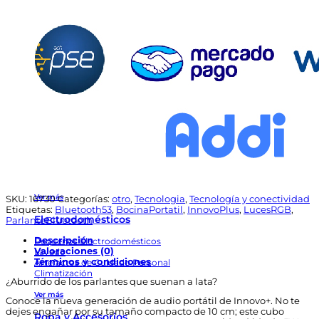
Cubo
Ver más
Octogonal
Rgb
Deportes y Fitness
Sonido
Pro
Ciclismo
5w
Camping, Caza y Pesca
cantidad
Fitness y Musculación
Monopatines y Scooters
Ver más
Celulares y Teléfonos
Accesorios para Celulares
Smartwatches y Accesorios
Telefonía Fija e Inalámbrica
Ver más
SKU:
16730
Categorías:
otro
,
Tecnologia
,
Tecnología y conectividad
Etiquetas:
Bluetooth53
,
BocinaPortatil
,
InnovoPlus
,
LucesRGB
,
Electrodomésticos
ParlanteBluetooth
Descripción
Pequeños Electrodomésticos
Valoraciones (0)
Lavado
Términos y condiciones
Artefactos de Cuidado Personal
Climatización
¿Aburrido de los parlantes que suenan a lata?
Ver más
Conoce la nueva generación de audio portátil de Innovo+. No te
dejes engañar por su tamaño compacto de 10 cm; este cubo
Ropa y Accesorios