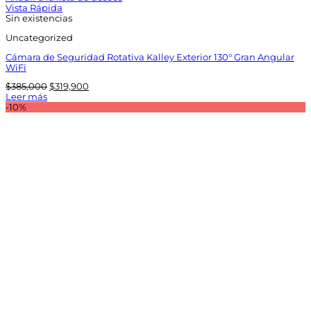
Vista Rápida
Sin existencias
Uncategorized
Cámara de Seguridad Rotativa Kalley Exterior 130° Gran Angular
WiFi
El
El
$
385,000
$
319,900
precio
precio
Leer más
original
actual
-10%
era:
es:
$385,000.
$319,900.