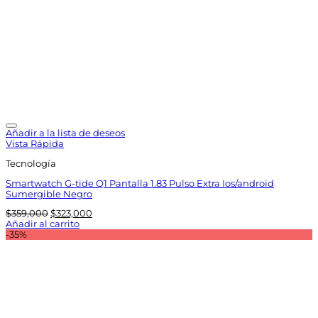
Añadir a la lista de deseos
Vista Rápida
Tecnología
Smartwatch G-tide Q1 Pantalla 1.83 Pulso Extra Ios/android
Sumergible Negro
El
El
$
359,000
$
323,000
precio
precio
Añadir al carrito
original
actual
-35%
era:
es:
$359,000.
$323,000.