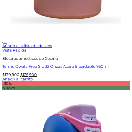
Añadir a la lista de deseos
Vista Rápida
Electrodomésticos de Cocina
Termo Owala Free Sip 32 Onzas Acero Inoxidable 950ml
El
El
$
179,900
$
125,900
precio
precio
Añadir al carrito
original
actual
-30%
era:
es:
Nuevo
$179,900.
$125,900.