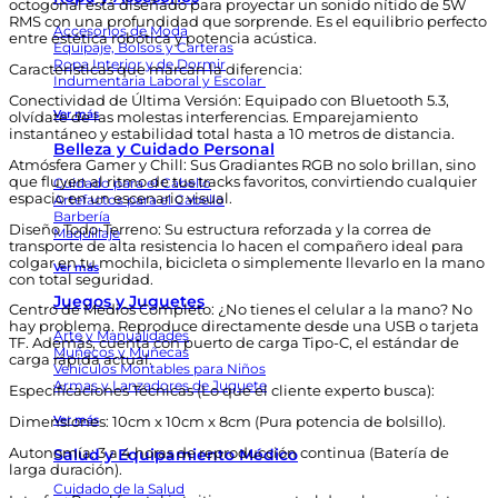
octogonal está diseñado para proyectar un sonido nítido de 5W
RMS con una profundidad que sorprende. Es el equilibrio perfecto
Accesorios de Moda
entre estética robótica y potencia acústica.
Equipaje, Bolsos y Carteras
Ropa Interior y de Dormir
Características que marcan la diferencia:
Indumentaria Laboral y Escolar
Conectividad de Última Versión: Equipado con Bluetooth 5.3,
Ver más
olvídate de las molestas interferencias. Emparejamiento
instantáneo y estabilidad total hasta a 10 metros de distancia.
Belleza y Cuidado Personal
Atmósfera Gamer y Chill: Sus Gradiantes RGB no solo brillan, sino
que fluyen al ritmo de tus tracks favoritos, convirtiendo cualquier
Cuidado para el Cabello
espacio en un escenario visual.
Artefactos para el Cabello
Barbería
Diseño Todo-Terreno: Su estructura reforzada y la correa de
Maquillaje
transporte de alta resistencia lo hacen el compañero ideal para
colgar en tu mochila, bicicleta o simplemente llevarlo en la mano
Ver más
con total seguridad.
Juegos y Juguetes
Centro de Medios Completo: ¿No tienes el celular a la mano? No
hay problema. Reproduce directamente desde una USB o tarjeta
Arte y Manualidades
TF. Además, cuenta con puerto de carga Tipo-C, el estándar de
Muñecos y Muñecas
carga rápida actual.
Vehículos Montables para Niños
Armas y Lanzadores de Juguete
Especificaciones Técnicas (Lo que el cliente experto busca):
Ver más
Dimensiones: 10cm x 10cm x 8cm (Pura potencia de bolsillo).
Salud y Equipamiento Médico
Autonomía: 3 a 4 horas de reproducción continua (Batería de
larga duración).
Cuidado de la Salud