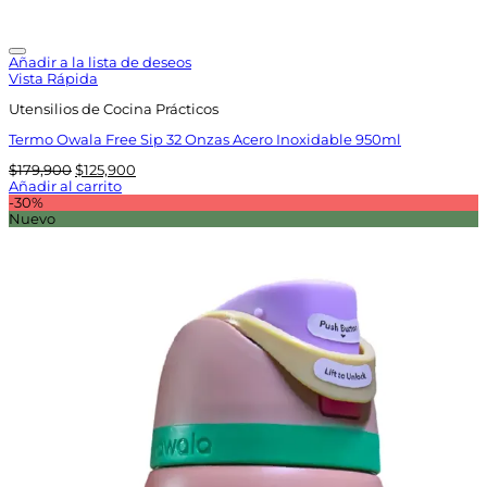
Añadir a la lista de deseos
Vista Rápida
Utensilios de Cocina Prácticos
Termo Owala Free Sip 32 Onzas Acero Inoxidable 950ml
El
El
$
179,900
$
125,900
precio
precio
Añadir al carrito
original
actual
-30%
era:
es:
Nuevo
$179,900.
$125,900.