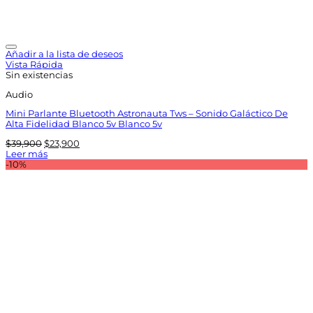
Añadir a la lista de deseos
Vista Rápida
Sin existencias
Audio
Mini Parlante Bluetooth Astronauta Tws – Sonido Galáctico De
Alta Fidelidad Blanco 5v Blanco 5v
El
El
$
39,900
$
23,900
precio
precio
Leer más
original
actual
-10%
era:
es:
$39,900.
$23,900.