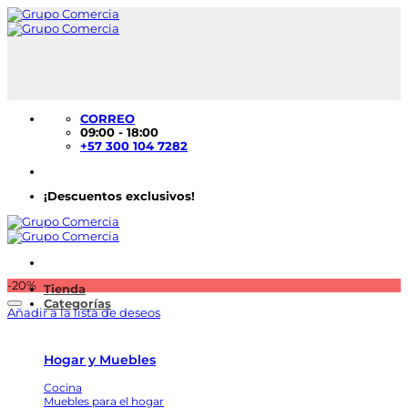
Saltar
al
contenido
CORREO
09:00 - 18:00
+57 300 104 7282
¡Descuentos exclusivos!
-20%
Tienda
Categorías
Añadir a la lista de deseos
Hogar y Muebles
Cocina
Muebles para el hogar