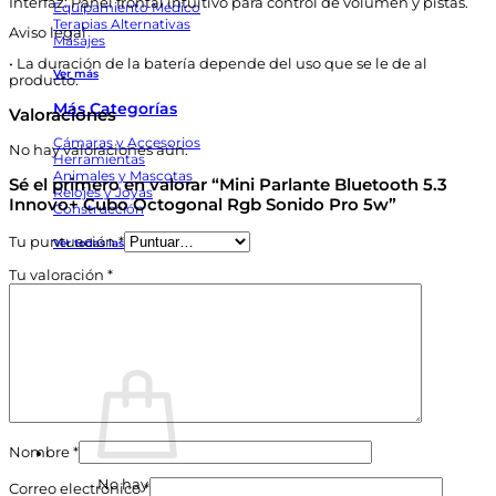
Interfaz: Panel frontal intuitivo para control de volumen y pistas.
Equipamiento Médico
Terapias Alternativas
Aviso legal
Masajes
• La duración de la batería depende del uso que se le de al
Ver más
producto.
Más Categorías
Valoraciones
Cámaras y Accesorios
No hay valoraciones aún.
Herramientas
Animales y Mascotas
Sé el primero en valorar “Mini Parlante Bluetooth 5.3
Relojes y Joyas
Innovo+ Cubo Octogonal Rgb Sonido Pro 5w”
Construcción
Tu puntuación
*
Ver todas las categorías
Tu valoración
*
Corporativo
Lo Nuevo
Acceder / Registrarse
Descuentos
Nombre
*
No hay productos en el carrito.
Correo electrónico
*