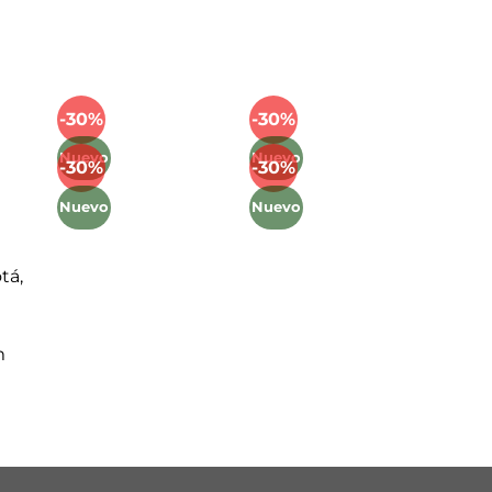
Mét
-30%
-30%
Añadir
Añadir
a la
a la
Nuevo
Nuevo
-30%
-30%
lista
lista
Añadir
Añadir
de
de
a la
a la
Nuevo
Nuevo
deseos
deseos
lista
lista
de
de
deseos
deseos
tá,
m