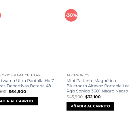
%
-30%
Añadir
Aña
a la
a l
lista de
lista
deseos
des
SORIOS PARA CELULAR
ACCESORIOS
twatch Ultra Pantalla Hd 7
Mini Parlante Magnético
eas Deportivas Batería 48
Bluetooth Altavoz Portable Le
Rgb Sonido 360° Negro Negro
El
El
900
$
64,900
precio
precio
El
El
$
45,900
$
32,100
original
actual
precio
precio
ADIR AL CARRITO
era:
es:
original
actual
AÑADIR AL CARRITO
$99,900.
$64,900.
era:
es:
$45,900.
$32,100.