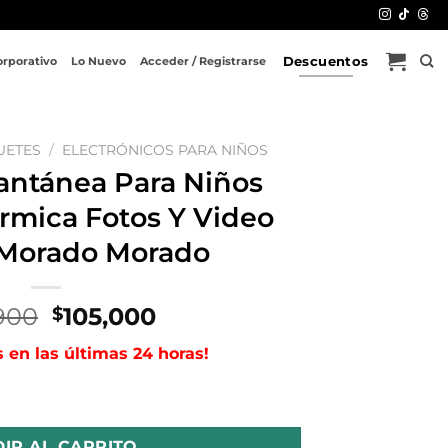
Descuentos
orporativo
Lo Nuevo
Acceder / Registrarse
UETES
/
ELECTRÓNICOS PARA NIÑOS
antánea Para Niños
rmica Fotos Y Video
Morado Morado
El
El
900
105,000
$
precio
precio
s en las últimas 24 horas!
original
actual
era:
es:
ños Impresión Térmica Fotos Y Video Morada Morado Morado
$145,900.
$105,000.
IR AL CARRITO