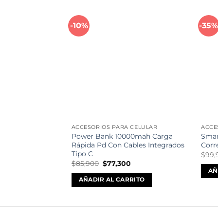
-10%
-35
Añadir
a la
lista de
deseos
ACCESORIOS PARA CELULAR
ACCE
Power Bank 10000mah Carga
Smar
Rápida Pd Con Cables Integrados
Corr
Tipo C
$
99,
El
El
$
85,900
$
77,300
precio
precio
AÑ
original
actual
AÑADIR AL CARRITO
era:
es:
$85,900.
$77,300.