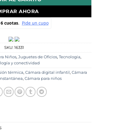
MPRAR AHORA
SKU:
16331
ara Niños
,
Juguetes de Oficios
,
Tecnologia
,
logía y conectividad
ión térmica
,
Cámara digital infantil
,
Cámara
instantánea
,
Cámara para niños
S