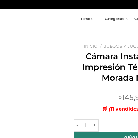
Tienda
Categorías
C
INICIO
/
JUEGOS Y JUG
Cámara Inst
Añadir
Impresión Té
a la
lista
Morada 
de
deseos
145,
$
🛒 ¡11 vendido
Cámara Instantánea Para Ni
AÑAD