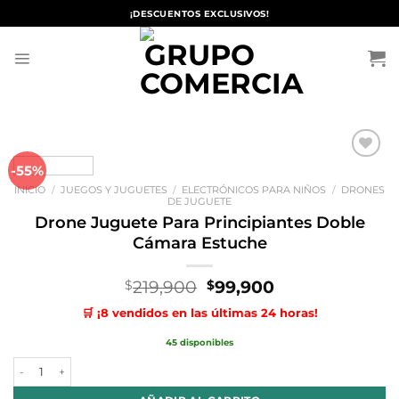
Saltar
¡DESCUENTOS EXCLUSIVOS!
al
contenido
-55%
Añadir
a la
INICIO
/
JUEGOS Y JUGUETES
/
ELECTRÓNICOS PARA NIÑOS
/
DRONES
lista de
DE JUGUETE
deseos
Drone Juguete Para Principiantes Doble
Cámara Estuche
El
El
219,900
99,900
$
$
precio
precio
🛒 ¡8 vendidos en las últimas 24 horas!
original
actual
era:
es:
45 disponibles
$219,900.
$99,900.
Drone Juguete Para Principiantes Doble Cámara Estuche cantidad