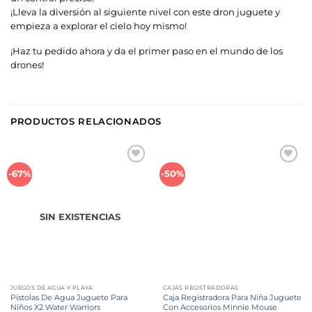
¡Lleva la diversión al siguiente nivel con este dron juguete y
empieza a explorar el cielo hoy mismo!
¡Haz tu pedido ahora y da el primer paso en el mundo de los
drones!
PRODUCTOS RELACIONADOS
Añadir
Añadir
-67%
-50%
a la
a la
lista de
lista de
deseos
deseos
SIN EXISTENCIAS
JUEGOS DE AGUA Y PLAYA
CAJAS REGISTRADORAS
Pistolas De Agua Juguete Para
Caja Registradora Para Niña Juguete
Niños X2 Water Warriors
Con Accesorios Minnie Mouse