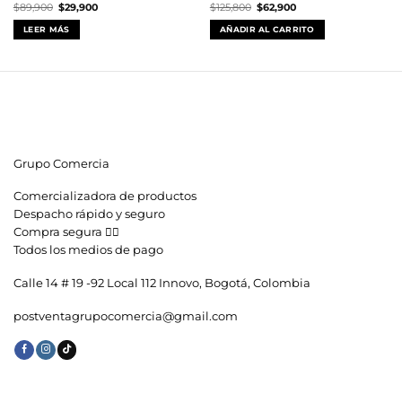
El
El
El
El
$
89,900
$
29,900
$
125,800
$
62,900
precio
precio
precio
precio
original
actual
original
actual
LEER MÁS
AÑADIR AL CARRITO
era:
es:
era:
es:
$89,900.
$29,900.
$125,800.
$62,900.
Grupo Comercia
Comercializadora de productos
Despacho rápido y seguro
Compra segura 👇🏼
Todos los medios de pago
Calle 14 # 19 -92 Local 112 Innovo, Bogotá, Colombia
postventagrupocomercia@gmail.com