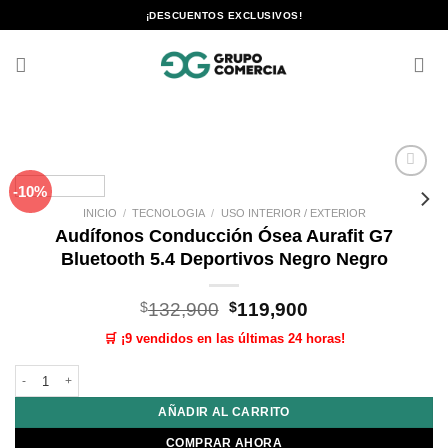
Saltar
¡DESCUENTOS EXCLUSIVOS!
al
contenido
-10%
Añadir
a la
INICIO
/
TECNOLOGIA
/
USO INTERIOR / EXTERIOR
lista de
Audífonos Conducción Ósea Aurafit G7
deseos
Bluetooth 5.4 Deportivos Negro Negro
El
El
$
132,900
$
119,900
precio
precio
🛒 ¡9 vendidos en las últimas 24 horas!
original
actual
era:
es:
Audífonos Conducción Ósea Aurafit G7 Bluetooth 5.4 Deportivos Negro Neg
$132,900.
$119,900.
AÑADIR AL CARRITO
COMPRAR AHORA