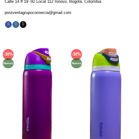
Calle 14 # 19 -92 Local 112 Innovo, Bogotá, Colombia
postventagrupocomercia@gmail.com
-30%
-30%
Añadir
Añadir
a la
a la
Nuevo
Nuevo
lista de
lista de
deseos
deseos