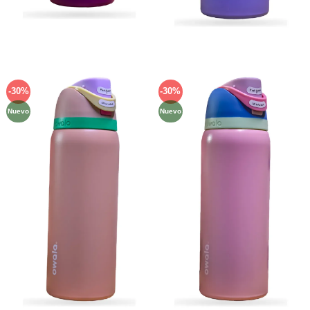
-30%
-30%
Añadir
Añadir
a la
a la
Nuevo
Nuevo
lista de
lista de
deseos
deseos