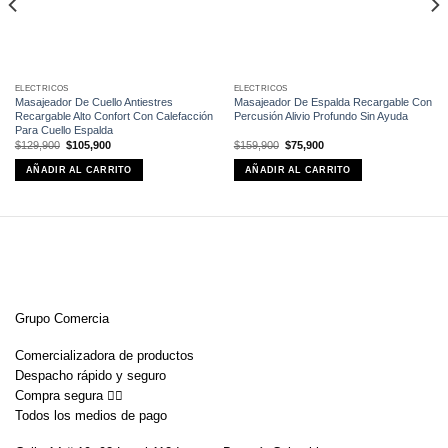
ELÉCTRICOS
ELÉCTRICOS
Masajeador De Cuello Antiestres
Masajeador De Espalda Recargable Con
Recargable Alto Confort Con Calefacción
Percusión Alivio Profundo Sin Ayuda
Para Cuello Espalda
El
El
El
El
$
129,900
$
105,900
$
159,900
$
75,900
precio
precio
precio
precio
original
actual
original
actual
AÑADIR AL CARRITO
AÑADIR AL CARRITO
era:
es:
era:
es:
$129,900.
$105,900.
$159,900.
$75,900.
Grupo Comercia
Comercializadora de productos
Despacho rápido y seguro
Compra segura 👇🏼
Todos los medios de pago