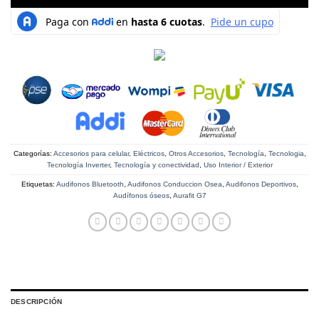
Categorías:
Accesorios para celular
,
Eléctricos
,
Otros Accesorios
,
Tecnología
,
Tecnologia
,
Tecnología Inverter
,
Tecnología y conectividad
,
Uso Interior / Exterior
Etiquetas:
Audifonos Bluetooth
,
Audifonos Conduccion Osea
,
Audifonos Deportivos
,
Audífonos óseos
,
Aurafit G7
DESCRIPCIÓN