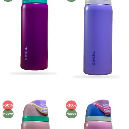
deseos
deseos
-30%
-30%
Añadir
Añadir
a la
a la
Nuevo
Nuevo
lista de
lista de
deseos
deseos