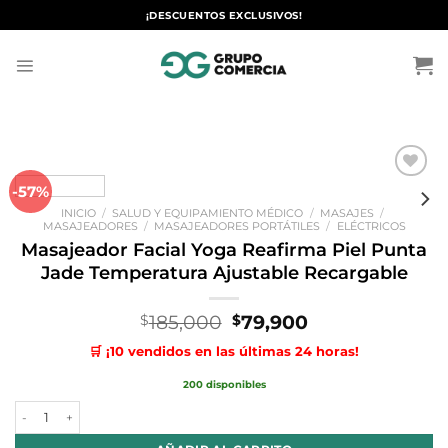
Saltar
¡DESCUENTOS EXCLUSIVOS!
al
contenido
-57%
Añadir
a la
INICIO
/
SALUD Y EQUIPAMIENTO MÉDICO
/
MASAJES
/
lista de
MASAJEADORES
/
MASAJEADORES PORTÁTILES
/
ELÉCTRICOS
deseos
Masajeador Facial Yoga Reafirma Piel Punta
Jade Temperatura Ajustable Recargable
El
El
185,000
79,900
$
$
precio
precio
🛒 ¡10 vendidos en las últimas 24 horas!
original
actual
era:
es:
200 disponibles
$185,000.
$79,900.
Masajeador Facial Yoga Reafirma Piel Punta Jade Temperatura Ajusta