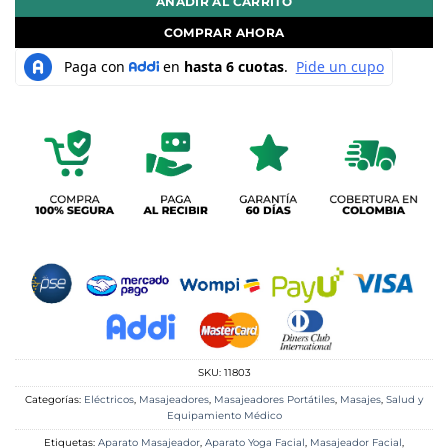
AÑADIR AL CARRITO
COMPRAR AHORA
SKU:
11803
Categorías:
Eléctricos
,
Masajeadores
,
Masajeadores Portátiles
,
Masajes
,
Salud y
Equipamiento Médico
Etiquetas:
Aparato Masajeador
,
Aparato Yoga Facial
,
Masajeador Facial
,