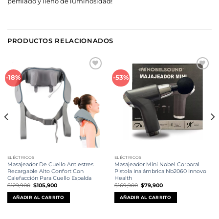
perfilado y lleno de luminosidad!
PRODUCTOS RELACIONADOS
Añadir
Añadir
-18%
-53%
a la
a la
lista de
lista de
deseos
deseos
ELÉCTRICOS
ELÉCTRICOS
Masajeador De Cuello Antiestres
Masajeador Mini Nobel Corporal
Recargable Alto Confort Con
Pistola Inalámbrica Nb2060 Innovo
Calefacción Para Cuello Espalda
Health
El
El
El
El
$
129,900
$
105,900
$
169,900
$
79,900
precio
precio
precio
precio
original
actual
original
actual
AÑADIR AL CARRITO
AÑADIR AL CARRITO
era:
es:
era:
es:
$129,900.
$105,900.
$169,900.
$79,900.