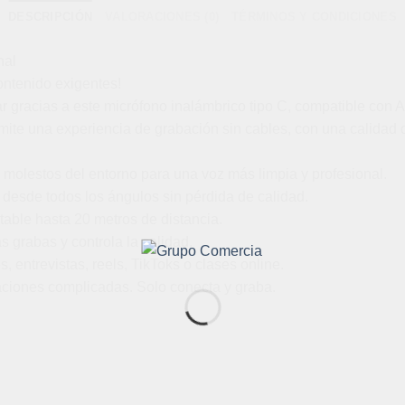
DESCRIPCIÓN
VALORACIONES (0)
TÉRMINOS Y CONDICIONES
nal
ontenido exigentes!
r gracias a este micrófono inalámbrico tipo C, compatible con A
ite una experiencia de grabación sin cables, con una calidad de
 molestos del entorno para una voz más limpia y profesional.
desde todos los ángulos sin pérdida de calidad.
able hasta 20 metros de distancia.
 grabas y controla la calidad.
, entrevistas, reels, TikToks o clases online.
aciones complicadas. Solo conecta y graba.