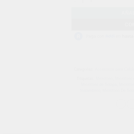
AÑAD
CO
Categorías:
Accesorios para Celul
Etiquetas:
Microfono
,
Micrófono 
Microfono de Solapa
,
Micrófon
Inalámbrico
,
Micrófono De Sola