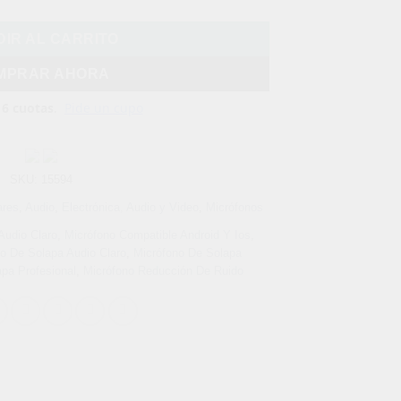
IR AL CARRITO
MPRAR AHORA
SKU:
15594
ares
,
Audio
,
Electrónica, Audio y Video
,
Micrófonos
Audio Claro
,
Micrófono Compatible Android Y Ios
,
o De Solapa Audio Claro
,
Micrófono De Solapa
pa Profesional
,
Micrófono Reducción De Ruido