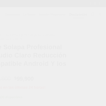
Descuentos
Corporativo
Lo Nuevo
Acceder / Registrarse
N
/
ACCESORIOS PARA PC GAMING
/
MICRÓFONOS
 Solapa Profesional
udio Claro Reducción
atible Android Y Ios
El
El
,900
99,900
$
precio
precio
s en las últimas 24 horas!
original
actual
era:
es:
100 disponibles
$149,900.
$99,900.
al Inalámbrico Audio Claro Reducción De Ruido Compatible Andro