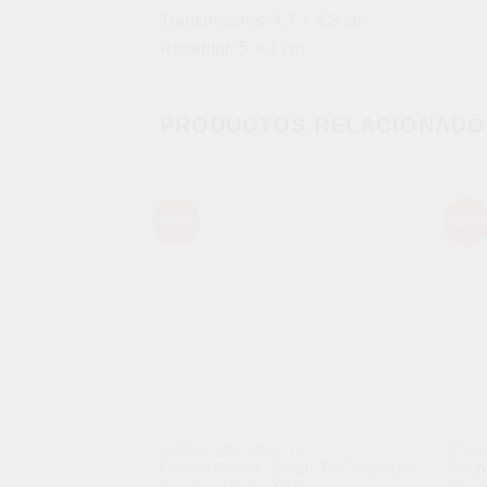
Transmisores: 4,7 × 4,3 cm
Receptor: 5 × 4 cm
PRODUCTOS RELACIONADO
-52%
-46%
Añadir
a la
lista de
deseos
CONTROLES REMOTOS
CONT
Control Remoto Smart Tv Compatible
Cont