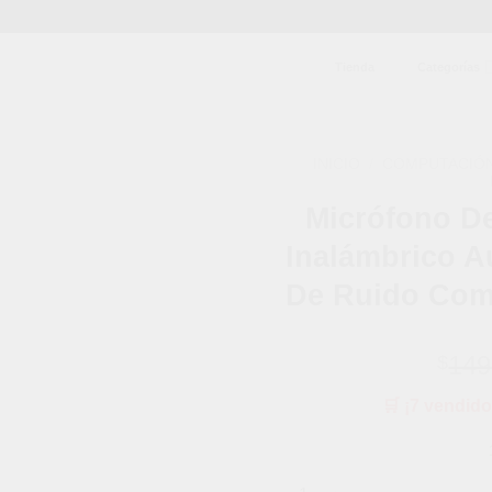
Tienda
Categorías
INICIO
/
COMPUTACIÓ
Micrófono De
Añadir
a la
Inalámbrico A
lista de
deseos
De Ruido Comp
149
$
🛒 ¡7 vendido
Micrófono De Solapa Profesion