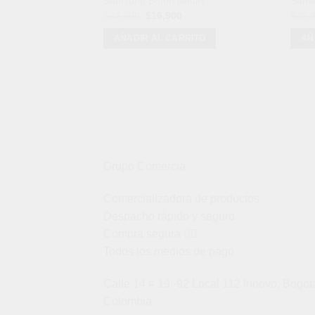
Samsung Boton Netflix
Samsu
El
El
$
34,900
$
16,900
$
36,
precio
precio
original
actual
AÑADIR AL CARRITO
AÑ
era:
es:
$34,900.
$16,900.
Grupo Comercia
Comercializadora de productos
Despacho rápido y seguro
Compra segura 👇🏼
Todos los medios de pago
Calle 14 # 19 -92 Local 112 Innovo, Bogot
Colombia