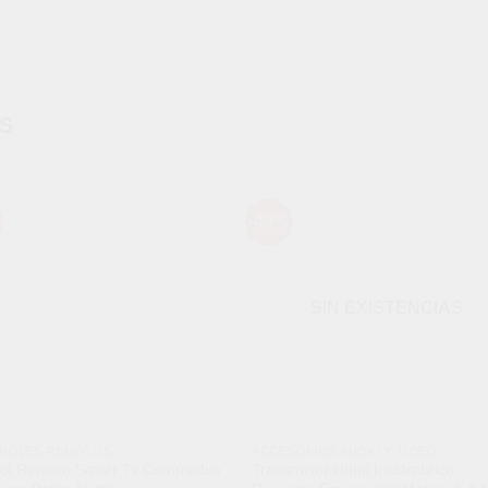
S
-49%
Añadir
Aña
a la
a l
lista de
lista
deseos
des
SIN EXISTENCIAS
ROLES REMOTOS
ACCESORIOS AUDIO Y VIDEO
rol Remoto Smart Tv Compatible
Transmisor Hdmi Inalámbrico