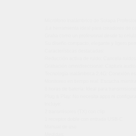
Micrófono Inalámbrico de Solapa Profesio
¡La herramienta ideal para creadores de c
Graba como un profesional desde tu celula
Su diseño compacto, elegante y ligero perm
Características destacadas:
Reducción activa de ruido: Cancela ruidos
Grabación omnidireccional: Captura audio 
Tecnología inalámbrica 2.4G: Conexión est
Monitoreo en tiempo real: Escucha mientras
8 horas de batería: Ideal para transmisiones
Plug & Play: No necesita apps ni configur
Incluye:
2 transmisores (TX) con clip
1 receptor doble con entrada USB-C
Manual de uso
Medidas: