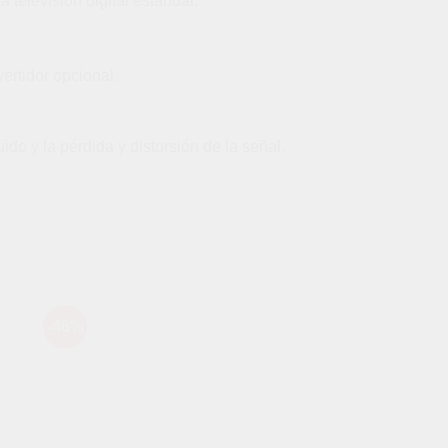
televisión digital estándar.
ertidor opcional.
ido y la pérdida y distorsión de la señal.
-46%
-49%
dir
Añadir
a
a la
 de
lista de
eos
deseos