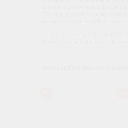
Este cable HDTV es funcional, ya que prop
Su resolución en 4K es de 3.280*2.160 píx
Este cable solo transfiere audio y video en
Su entrada y salida es HDMI, por ende, e
Los materiales de este cable son una capa
Sus entradas están cubiertas de cobre dorad
PRODUCTOS RELACIONADO
-45%
-54%
Añadir
a la
lista de
deseos