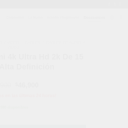
Descuentos
Corporativo
Lo Nuevo
Acceder / Registrarse
O Y VIDEO
/
CABLES
/
CABLES DE AUDIO Y
VIDEO
i 4k Ultra Hd 2k De 15
Alta Definición
El
El
,900
46,900
$
precio
precio
os en las últimas 24 horas!
original
actual
era:
es:
4980 disponibles
$68,900.
$46,900.
 De 15 Metros Alta Definición cantidad