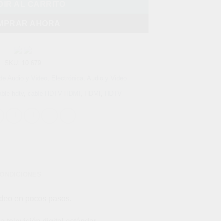
IR AL CARRITO
MPRAR AHORA
SKU:
10 679
de Audio y Video
,
Electrónica, Audio y Video
ble hdtv
,
cable HDTV HDMI
,
HDMI
,
HDTV
CONDICIONES
video en pocos pasos.