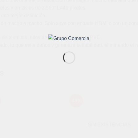
orciona una mejor resolución de imagen, mucho más alta que la 
eles y en 2K es de 2.560*1.440 píxeles.
 una mejor definición.
s de macho a macho. Solo sirve con entrada HDMI o con un conv
 de aluminio, hilos de cobre cubiertos de PVC.
o, lo que evita daños y garantiza la fiabilidad, eliminando el ru
S
-49%
Añadir
Aña
a la
a l
lista de
lista
deseos
des
SIN EXISTENCIAS