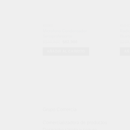
AUDIO
AUDI
Microfono Condensador
Radi
Semiprofesional
Bluet
El
El
$
149,900
$
82,900
$
289
precio
precio
original
actual
AÑADIR AL CARRITO
AÑ
era:
es:
$149,900.
$82,900.
Grupo Comercia
Comercializadora de productos
Despacho rápido y seguro