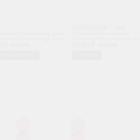
O
ACCESORIOS AUDIO Y VIDEO
o Clásico Am Fm Control Remoto
Transmisor Hdmi Inalámbrico
ooth Alta Potencia Vintage Retro
Receptor Emisor 200 Metros 1 A 
El
El
El
El
,900
$
132,900
$
1,500,900
$
758,000
precio
precio
precio
precio
original
actual
original
actual
ADIR AL CARRITO
LEER MÁS
era:
es:
era:
es:
$289,900.
$132,900.
$1,500,900.
$758,000.
Mét
-30%
-30%
Añadir
Añadir
a la
a la
Nuevo
Nuevo
-30%
-30%