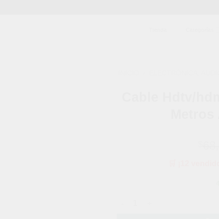
Tienda
Categorías
INICIO
/
ELECTRÓNICA, AUDI
Cable Hdtv/hdm
Añadir
a la
Metros 
lista de
deseos
68
$
🛒 ¡12 vendid
Cable Hdtv/hdmi 4k Ultra Hd 2k